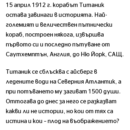
15 април 1912 г. корабът Титаник
остава завинаги в историята. Най-
големият и величествен пътнически
кораб, построен някога, извършва
първото си и последно пътуване от
Саутхемптън, Англия, до Ню Йорк, САЩ.
Титаник се сблъсква с айсберг в
ледените води на Северния Атлантик, а
при потъването му загиват 1500 души.
Оттогава до днес за него се разказват
какви ли не истории, но кои от тях са
истина и кои – плод на въображението?