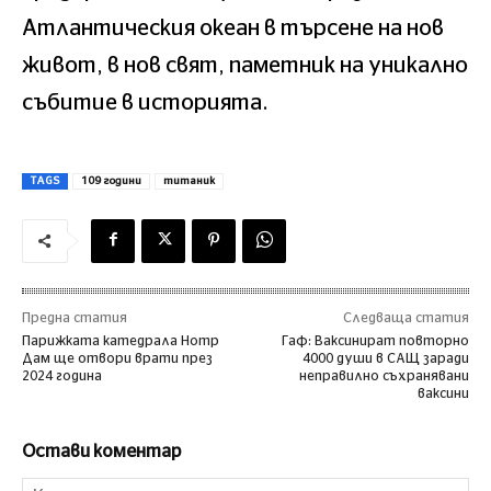
Атлантическия океан в търсене на нов
живот, в нов свят, паметник на уникално
събитие в историята.
TAGS
109 години
титаник
Предна статия
Следваща статия
Парижката катедрала Нотр
Гаф: Ваксинират повторно
Дам ще отвори врати през
4000 души в САЩ заради
2024 година
неправилно съхранявани
ваксини
Остави коментар