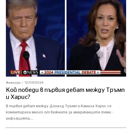
12/09/2024
Анализи
Кой победи в първия дебат между Тръмп
и Харис?
В първия дебат между Доналд Тръмп и Камала Харис се
коментираха много от важните за американците теми -
инфлацията,...