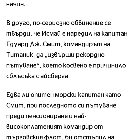
начин.
В друго, по-сериозно обвинение се
твърди, че Исмай е наредил на капитан
Едуард Дж. Смит, командирът на
Титаник, да „извърши рекордно
пътуване“, което косвено е причинило
сблъсъка с айсберга.
Едва ли опитен морски капитан като
Смит, при последното си пътуване
преди пенсиониране и най-
високоплатеният командир от
търговския флот, би отстъпил на