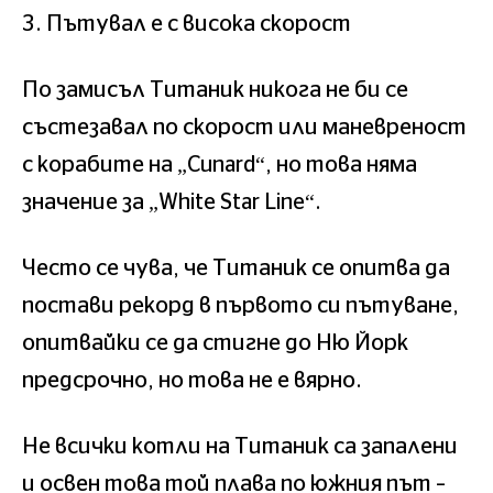
3. Пътувал е с висока скорост
По замисъл Титаник никога не би се
състезавал по скорост или маневреност
с корабите на „Cunard“, но това няма
значение за „White Star Line“.
Често се чува, че Титаник се опитва да
постави рекорд в първото си пътуване,
опитвайки се да стигне до Ню Йорк
предсрочно, но това не е вярно.
Не всички котли на Титаник са запалени
и освен това той плава по южния път –