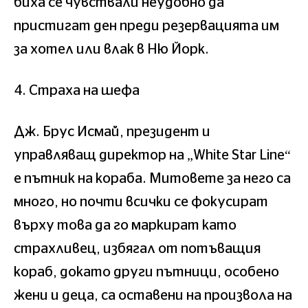
биха се чувствали неудобно да
пристигат ден преди резервацията им
за хотел или влак в Ню Йорк.
4. Страха на шефа
Дж. Брус Исмай, президент и
управляващ директор на „White Star Line“
е пътник на кораба. Митовете за него са
много, но почти всички се фокусират
върху това да го маркират като
страхливец, избягал от потъващия
кораб, докато други пътници, особено
жени и деца, са оставени на произвола на