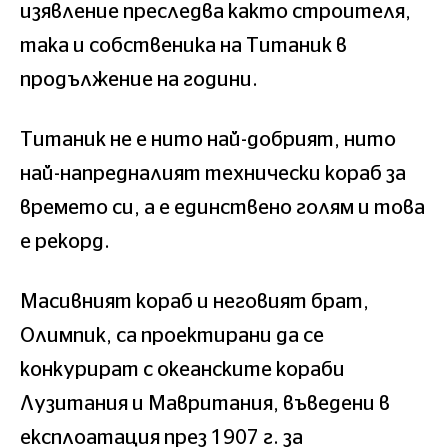
изявление преследва както строителя,
така и собственика на Титаник в
продължение на години.
Титаник не е нито най-добрият, нито
най-напредналият технически кораб за
времето си, а е единствено голям и това
е рекорд.
Масивният кораб и неговият брат,
Олимпик, са проектирани да се
конкурират с океанските кораби
Лузитания и Мавритания, въведени в
експлоатация през 1907 г. за