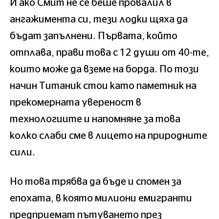
И ако Смит не се беше провалил в
ангажимента си, тези лодки щяха да
бъдат запълнени. Първата, който
отплава, прави това с 12 души от 40-те,
които може да вземе на борда. По този
начин Титаник стои като паметник на
прекомерната увереност в
технологиите и напомняне за това
колко слаби сме в лицето на природните
сили.
Но това трябва да бъде и спомен за
епохата, в която милиони емигранти
предприемат пътуването през