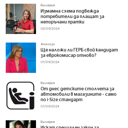
България
Измамна схема подвежда
потребители да плащат за
непоръчани пратки
05/09/2024
Анализи
Ще наложи ли ГЕРБ свой кандидат
за еврокомисар отново?
01/09/2024
България
От днес детските столчета за
автомобили в магазините – само
по i-Size стандарт
01/09/2024
България
Искат специален закон за