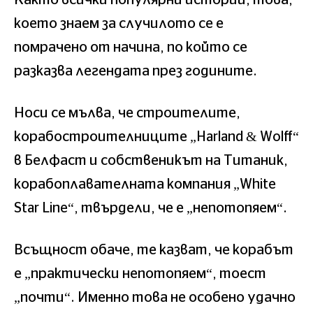
което знаем за случилото се е
помрачено от начина, по който се
разказва легендата през годините.
Носи се мълва, че строителите,
корабостроителниците „Harland & Wolff“
в Белфаст и собственикът на Титаник,
корабоплавателната компания „White
Star Line“, твърдели, че е „непотопяем“.
Всъщност обаче, те казват, че корабът
е „практически непотопяем“, тоест
„почти“. Именно това не особено удачно