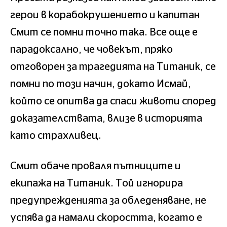
герои в корабокрушението и капитан
Смит се помни точно така. Все още е
парадоксално, че човекът, пряко
отговорен за трагедията на Титаник, се
помни по този начин, докато Исмай,
който се опитва да спаси животи според
доказателствата, влизе в историята
като страхливец.
Смит обаче проваля пътниците и
екипажа на Титаник. Той игнорира
предупрежденията за обледеняване, не
успява да намали скоростта, когато е