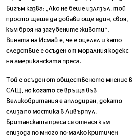
Бигъм казва: „Ако не беше излязъл, той
просто щеше да добави още един, своя,
към броя на загубените животи“.
Вината на Исмай е, че е оцелял и като
следствие е осъден от моралния кодекс
на американската преса.
Той е осъден от общественото мнение в
САЩ, но когато се връща във
Великобритания е аплодиран, докато
слиза по мостика в Ливърпул.
Британската преса се отнася към
епизода по много по-малко критичен