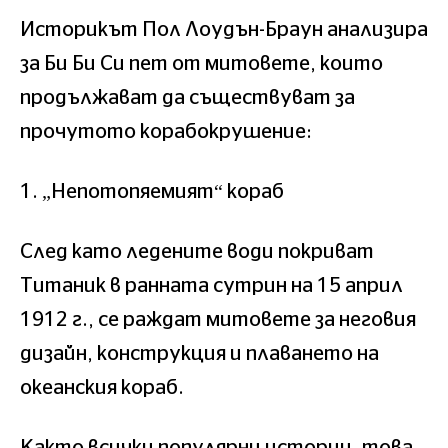
Историкът Пол Лоудън-Браун анализира
за Би Би Си пет от митовете, които
продължават да съществуват за
прочутото корабокрушение:
1. „Непотопяемият“ кораб
След като ледените води покриват
Титаник в ранната сутрин на 15 април
1912 г., се раждат митовете за неговия
дизайн, конструкция и плаването на
океанския кораб.
Както всички популярни истории, това,