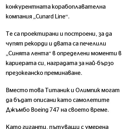
конкурентната корабоплавателна
компания „Cunard Line“.
Те са проектирани и построени, за да
чупят рекорди и двата са печелили
„Синята лента“ в определени моменти в
кариерата си, наградата за най-бързо
презокеанско преминаване.
Вместо това Титаник и Олимпик могат
да бъдат описани като самолетите
Джъмбо Boeing 747 на своето време.
Като гиганти, пътуващи с умерена