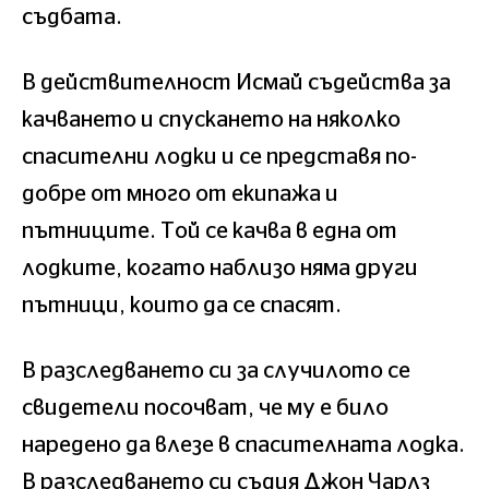
съдбата.
В действителност Исмай съдейства за
качването и спускането на няколко
спасителни лодки и се представя по-
добре от много от екипажа и
пътниците. Той се качва в една от
лодките, когато наблизо няма други
пътници, които да се спасят.
В разследването си за случилото се
свидетели посочват, че му е било
наредено да влезе в спасителната лодка.
В разследването си съдия Джон Чарлз