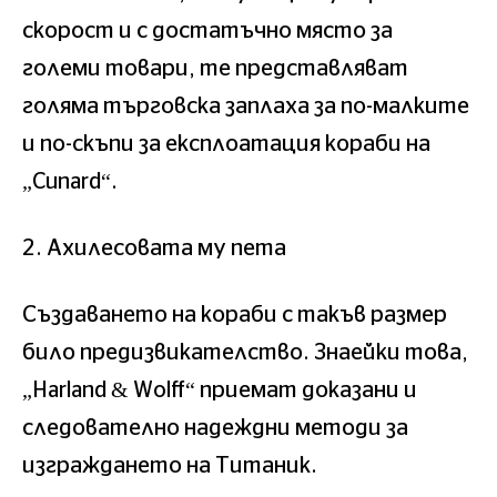
скорост и с достатъчно място за
големи товари, те представляват
голяма търговска заплаха за по-малките
и по-скъпи за експлоатация кораби на
„Cunard“.
2. Ахилесовата му пета
Създаването на кораби с такъв размер
било предизвикателство. Знаейки това,
„Harland & Wolff“ приемат доказани и
следователно надеждни методи за
изграждането на Титаник.