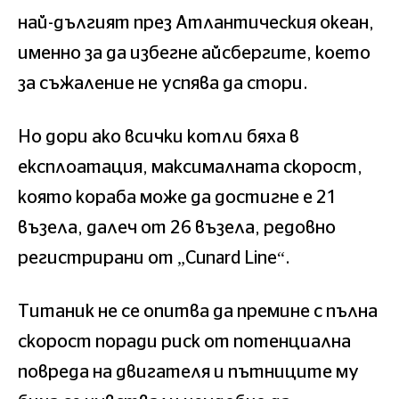
най-дългият през Атлантическия океан,
именно за да избегне айсбергите, което
за съжаление не успява да стори.
Но дори ако всички котли бяха в
експлоатация, максималната скорост,
която кораба може да достигне е 21
възела, далеч от 26 възела, редовно
регистрирани от „Cunard Line“.
Титаник не се опитва да премине с пълна
скорост поради риск от потенциална
повреда на двигателя и пътниците му