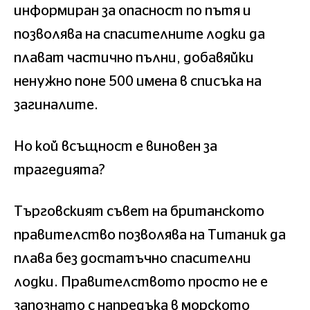
информиран за опасност по пътя и
позволява на спасителните лодки да
плават частично пълни, добавяйки
ненужно поне 500 имена в списъка на
загиналите.
Но кой всъщност е виновен за
трагедията?
Търговският съвет на британското
правителство позволява на Титаник да
плава без достатъчно спасителни
лодки. Правителството просто не е
запознато с напредъка в морското