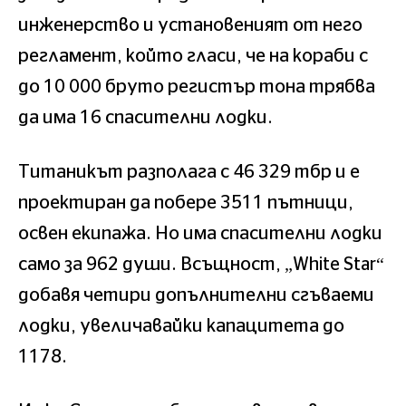
инженерство и установеният от него
регламент, който гласи, че на кораби с
до 10 000 бруто регистър тона трябва
да има 16 спасителни лодки.
Титаникът разполага с 46 329 тбр и е
проектиран да побере 3511 пътници,
освен екипажа. Но има спасителни лодки
само за 962 души. Всъщност, „White Star“
добавя четири допълнителни сгъваеми
лодки, увеличавайки капацитета до
1178.