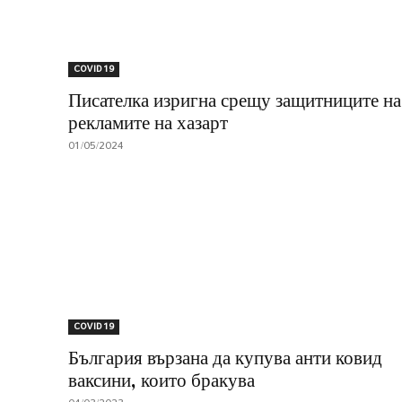
COVID 19
Писателка изригна срещу защитниците на
рекламите на хазарт
01/05/2024
COVID 19
България вързана да купува анти ковид
ваксини, които бракува