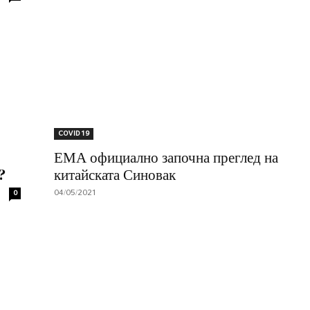
COVID 19
ЕМА официално започна преглед на
?
китайската Синовак
04/05/2021
0