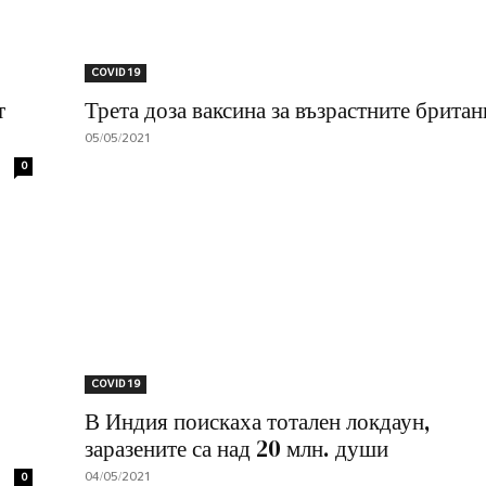
COVID 19
т
Трета доза ваксина за възрастните брита
05/05/2021
0
COVID 19
В Индия поискаха тотален локдаун,
заразените са над 20 млн. души
04/05/2021
0