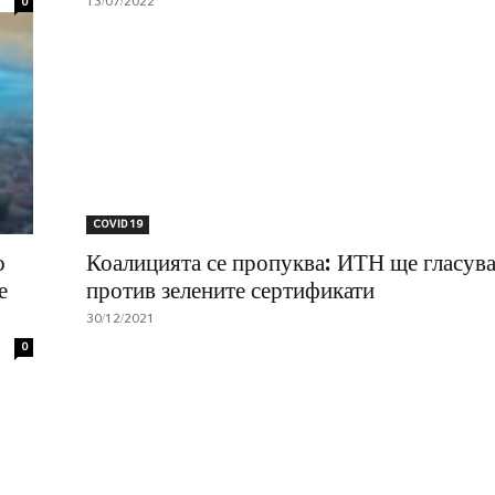
13/07/2022
0
COVID 19
о
Коалицията се пропуква: ИТН ще гласува
е
против зелените сертификати
30/12/2021
0