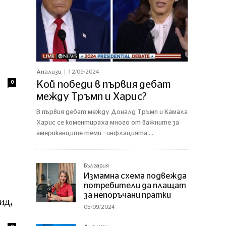
Анализи
12/09/2024
0
Кой победи в първия дебат
между Тръмп и Харис?
В първия дебат между Доналд Тръмп и Камала
Харис се коментираха много от важните за
американците теми - инфлацията,...
България
Измамна схема подвежда
потребители да плащат
за непоръчани пратки
ид,
05/09/2024