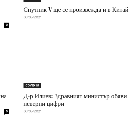
Спутник V ще се произвежда и в Китай
03/05/2021
0
COVID 19
шна
Д-р Илиев: Здравният министър обяви
неверни цифри
03/05/2021
0