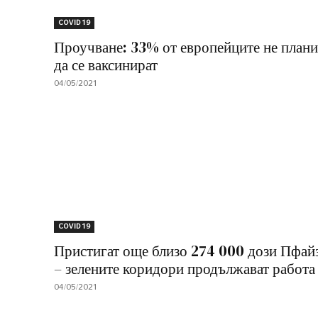
COVID 19
Проучване: 33% от европейците не плани
да се ваксинират
04/05/2021
COVID 19
Пристигат още близо 274 000 дози Пфай
– зелените коридори продължават работа
04/05/2021