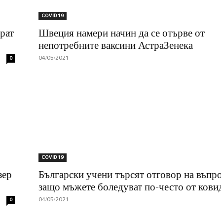
COVID 19
рат
Швеция намери начин да се отърве от
непотребните ваксини АстраЗенека
04/05/2021
0
COVID 19
зер
Български учени търсят отговор на въпр
защо мъжете боледуват по-често от кови
04/05/2021
0