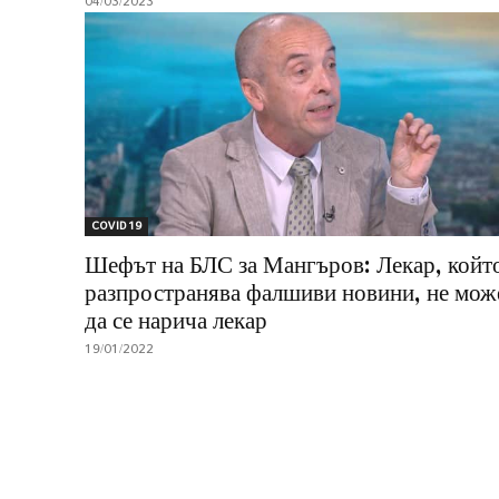
04/03/2023
COVID 19
Шефът на БЛС за Мангъров: Лекар, койт
разпространява фалшиви новини, не мож
да се нарича лекар
19/01/2022