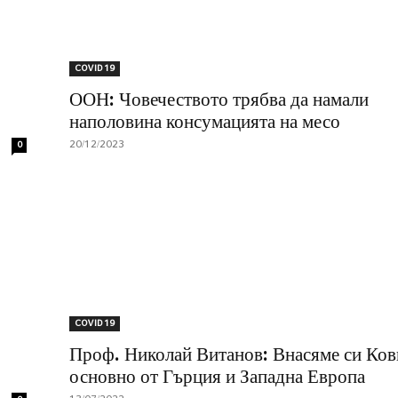
COVID 19
ООН: Човечеството трябва да намали
наполовина консумацията на месо
20/12/2023
0
COVID 19
Проф. Николай Витанов: Внасяме си Ков
основно от Гърция и Западна Европа