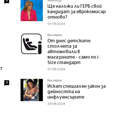
Анализи
0
Ще наложи ли ГЕРБ свой
кандидат за еврокомисар
отново?
01/09/2024
България
От днес детските
столчета за
автомобили в
магазините – само по i-
Size стандарт
т
01/09/2024
България
0
Искат специален закон за
дейността на
инфлуенсърите
29/08/2024