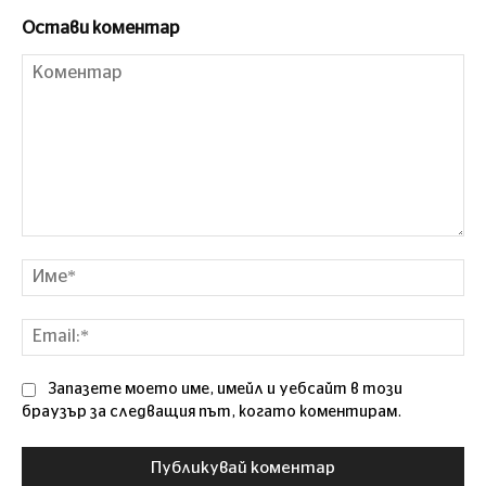
Остави коментар
Коментар
Им
Ema
Запазете моето име, имейл и уебсайт в този
браузър за следващия път, когато коментирам.