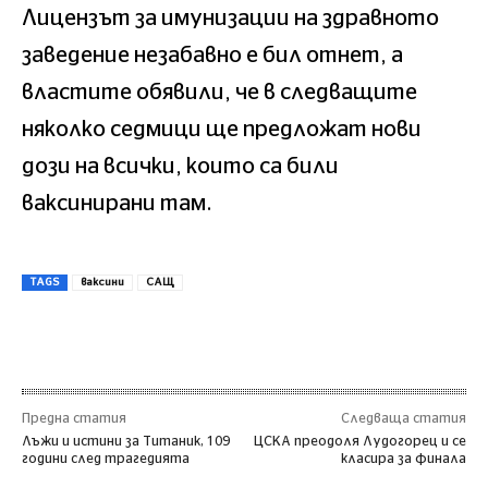
Лицензът за имунизации на здравното
заведение незабавно е бил отнет, а
властите обявили, че в следващите
няколко седмици ще предложат нови
дози на всички, които са били
ваксинирани там.
TAGS
ваксини
САЩ
Предна статия
Следваща статия
Лъжи и истини за Титаник, 109
ЦСКА преодоля Лудогорец и се
години след трагедията
класира за финала