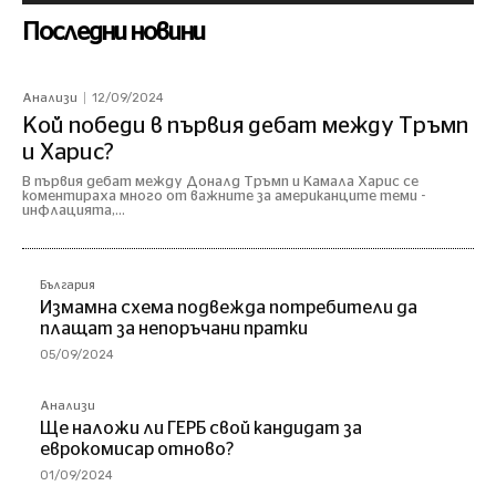
Последни новини
12/09/2024
Анализи
Кой победи в първия дебат между Тръмп
и Харис?
В първия дебат между Доналд Тръмп и Камала Харис се
коментираха много от важните за американците теми -
инфлацията,...
България
Измамна схема подвежда потребители да
плащат за непоръчани пратки
05/09/2024
Анализи
Ще наложи ли ГЕРБ свой кандидат за
еврокомисар отново?
01/09/2024