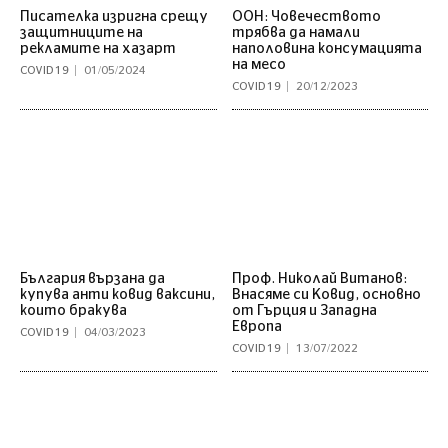
Писателка изригна срещу
ООН: Човечеството
защитниците на
трябва да намали
рекламите на хазарт
наполовина консумацията
на месо
COVID 19
01/05/2024
COVID 19
20/12/2023
България вързана да
Проф. Николай Витанов:
купува анти ковид ваксини,
Внасяме си Ковид, основно
които бракува
от Гърция и Западна
Европа
COVID 19
04/03/2023
COVID 19
13/07/2022