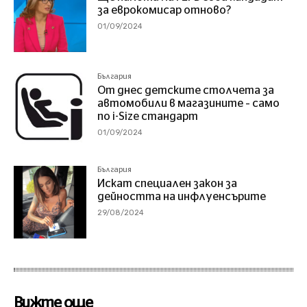
за еврокомисар отново?
01/09/2024
България
От днес детските столчета за
автомобили в магазините – само
по i-Size стандарт
01/09/2024
България
Искат специален закон за
дейността на инфлуенсърите
29/08/2024
Вижте още