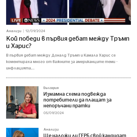
12/09/2024
Анализи
Кой победи в първия дебат между Тръмп
и Харис?
В първия дебат между Доналд Тръмп и Камала Харис се
коментираха много от важните за американците теми -
инфлацията,...
България
Измамна схема подвежда
потребители да плащат за
непоръчани пратки
05/09/2024
Анализи
Ще наложи ли ГЕРБ свой кандидат