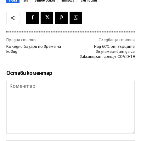
TAGS
atv
автомобили
витоша
ски писти
Предна статия
Следваща статия
Коледни базари по време на
Над 60% от гърците
ковид
възнамеряват да се
ваксинират срещу COVID-19
Остави коментар
Коментар