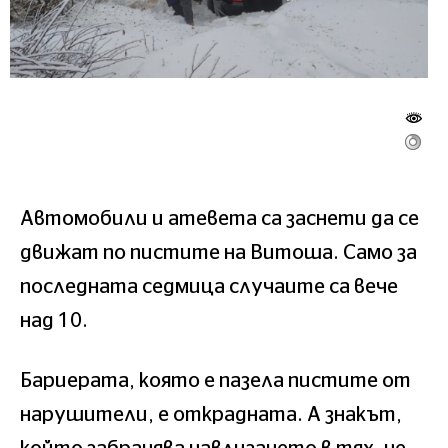
Автомобили и атевета са заснети да се
движат по пистите на Витоша. Само за
последната седмица случаите са вече
над 10.
Бариерата, която е пазела пистите от
нарушители, е открадната. А знакът,