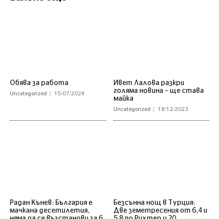
Обява за работа
Ивет Лалова разкри
голяма новина – ще става
Uncategorized
15/07/2024
майка
Uncategorized
18/12/2023
Радан Кънев: България е
Безсънна нощ в Турция:
мачкана десетилетия,
Две земетресения от 6,4 и
няма да се възстанови за 6
5,8 по Рихтер и 20