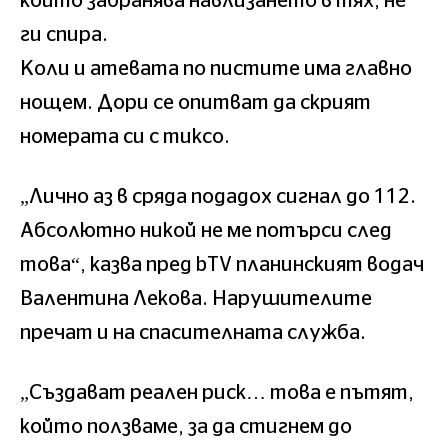
който забранява навлизането в тях, не
ги спира.
Коли и атевата по пистите има главно
нощем. Дори се опитват да скрият
номерата си с тиксо.
„Лично аз в сряда подадох сигнал до 112.
Абсолютно никой не ме потърси след
това“, казва пред bTV планинският водач
Валентина Лекова. Нарушителите
пречат и на спасителната служба.
„Създават реален риск… това е пътят,
който ползваме, за да стигнем до