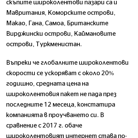
скъпите широколентови пазари са и
Мавритания, Коморските острови,
Макао, Гана, Самоа, Британските
Вирджински острови, Каймановите
острови, Туркменистан.
Въпреки че глобалните широколентови
скорости се ускоряват с около 20%
годишно, средната цена на
широколентовия пакет не пада през
последните 12 месеца, констатира
компанията в проучването си. В
сравнение с 2017 г. обаче
широколентовият интернет става по-