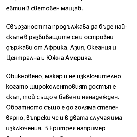
евтин в световен мащаб.
Свързаността продължава да бъде най-
скъпа в развиващите се и островни
държави от Африка, Азия, Океания и
Централна и Южна Америка.
Обикновено, макар и не изключително,
когато широколентовият достъп е
скъп, той също е бавен и ненадежден.
Обратното също е до голяма степен
вярно, въпреки че и в двата случая има
изключения. В Еритрея например