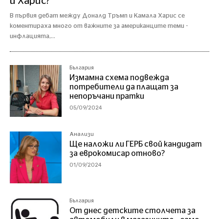
и Харис?
В първия дебат между Доналд Тръмп и Камала Харис се
коментираха много от важните за американците теми -
инфлацията,...
България
Измамна схема подвежда
потребители да плащат за
непоръчани пратки
05/09/2024
Анализи
Ще наложи ли ГЕРБ свой кандидат
за еврокомисар отново?
01/09/2024
България
От днес детските столчета за