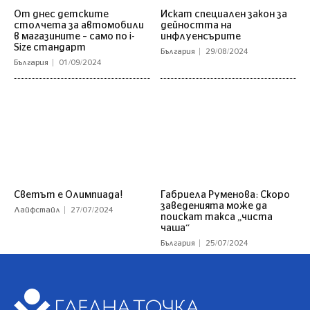
От днес детските
Искат специален закон за
столчета за автомобили
дейността на
в магазините – само по i-
инфлуенсърите
Size стандарт
България
29/08/2024
България
01/09/2024
Светът е Олимпиада!
Габриела Руменова: Скоро
заведенията може да
Лайфстайл
27/07/2024
поискат такса „чиста
чаша“
България
25/07/2024