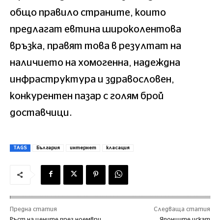
общо правило страните, които
предлагат евтина широколентова
връзка, правят това в резултат на
наличието на хомогенна, надеждна
инфраструктура и здравословен,
конкурентен пазар с голям брой
доставчици.
TAGS
България
интернет
класация
Предна статия
Следваща статия
Ръст на цените през ноември
Японците искат