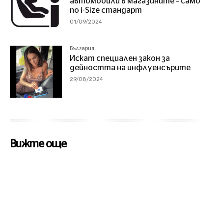
автомобили в магазините – само
по i-Size стандарт
01/09/2024
България
Искат специален закон за
дейността на инфлуенсърите
29/08/2024
Вижте още