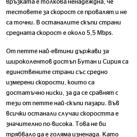
връзката е толкова ненадеждна, че
тестовете за скорост се провалят и не
са точни. В останалите скъпи страни
средната скорост е около 5,5 Mbps.
От петте най-евтини държави за
широколентов достъп Бутан и Сирия са
единствените страни със средно
измерени скорости, които са
достатъчно ниски, за да се сравнят с
тези от петте най-скъпи пазари. Във
всички останали случаи скоростта е
значително по-висока. Това не би
трябвало да е голяма изненада. Като