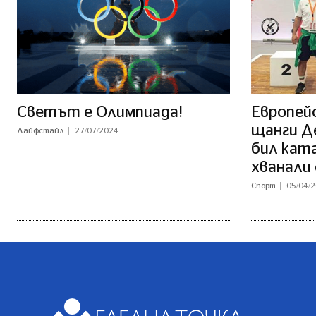
Светът е Олимпиада!
Европей
щанги Д
Лайфстайл
27/07/2024
бил кат
хванали 
Спорт
05/04/