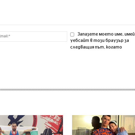
Email:*
Запазете моето име, имей
уебсайт в този браузър за
следващия път, когато