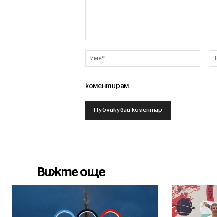
Коментар
Име*
коментирам.
Вижте още