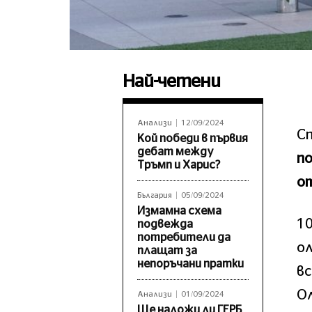
Най-четени
Анализи
12/09/2024
Сп
Кой победи в първия
дебат между
по
Тръмп и Харис?
от
България
05/09/2024
Измамна схема
10
подвежда
потребители да
ол
плащат за
непоръчани пратки
вс
О
Анализи
01/09/2024
Ще наложи ли ГЕРБ