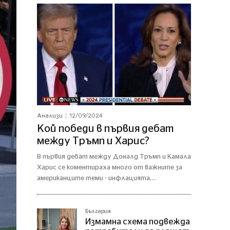
12/09/2024
Анализи
Кой победи в първия дебат
между Тръмп и Харис?
В първия дебат между Доналд Тръмп и Камала
Харис се коментираха много от важните за
американците теми - инфлацията,...
България
Измамна схема подвежда