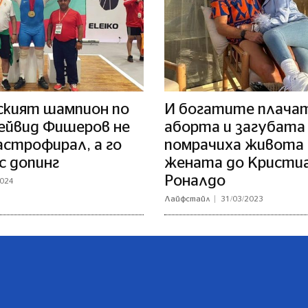
ският шампион по
И богатите плачат
ейвид Фишеров не
аборта и загубата
астрофирал, а го
помрачиха живота 
с допинг
жената до Кристи
Роналдо
2024
Лайфстайл
31/03/2023