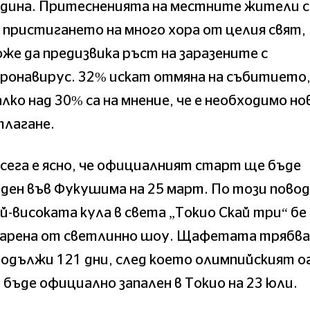
одина. Притесненията на местните жители с
 пристигането на много хора от целия свят,
же да предизвика ръст на заразените с
ронавирус. 32% искат отмяна на събитието,
лко над 30% са на мнение, че е необходимо но
тлагане.
сега е ясно, че официалният старт ще бъде
ден във Фукушима на 25 март. По този повод
й-високата кула в света „Токио Скай три“ бе
зарена от светлинно шоу. Щафетата трябва
одължи 121 дни, след което олимпийският о
 бъде официално запален в Токио на 23 юли.