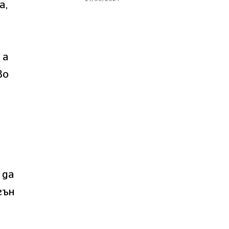
а,
 а
во
 да
гън