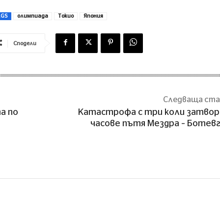
AGS
олимпиада
Токио
Япония
Сподели
Следваща ст
а по
Катастрофа с три коли затвор
часове пътя Мездра – Ботев