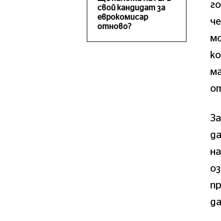
г
свой кандидат за
еврокомисар
че
отново?
мо
ко
ма
о
За
да
на
о
пр
да