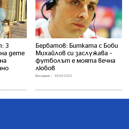
: 3
Бербатов: Битката с Боби
 на дете
Михайлов си заслужава –
на
футболът е моята вечна
ано
любов
България
30/03/2023