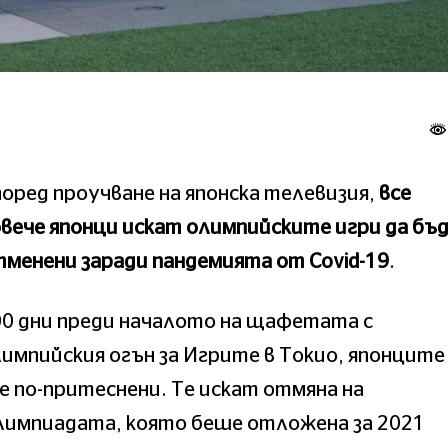
оред проучване на японска телевизия,
все
вече японци искат олимпийските игри да бъ
менени заради пандемията от Covid-19
.
0 дни преди началото на щафетата с
импийския огън за Игрите в Токио, японците
е по-притеснени. Те искат отмяна на
лимпиадата, която беше отложена за 2021