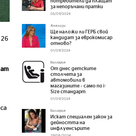
потребители да плащат
за непоръчани пратки
05/09/2024
Анализи
Ще наложи ли ГЕРБ свой
кандидат за еврокомисар
26
отново?
01/09/2024
България
дат
От днес детските
столчета за
автомобили в
магазините – само по i-
Size стандарт
01/09/2024
 са
България
Искат специален закон за
дейността на
инфлуенсърите
29/08/2024