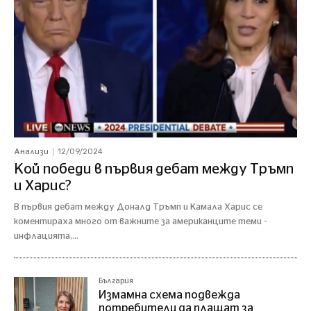
12/09/2024
Анализи
Кой победи в първия дебат между Тръмп
и Харис?
В първия дебат между Доналд Тръмп и Камала Харис се
коментираха много от важните за американците теми -
инфлацията,...
България
Измамна схема подвежда
потребители да плащат за