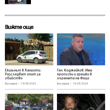
Вижте още
Екшънът в Ханиоти:
Ген. Коджейков: Има
Разследват опит за
пропуски и грешки в
убийство
охраната на Фицо
България
19/08/2024
България
16/05/2024