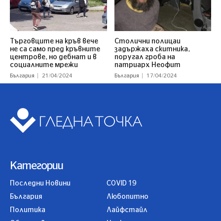
Търговците на кръв вече
Столични полицаи
не са само пред кръвните
задържаха скитника,
центрове, но дебнат и в
поругал гроба на
социалните мрежи
патриарх Неофит
България
21/04/2024
България
17/04/2024
Категории
Последни Новини
COVID 19
България
Любопитно
Политика
Лайфстайл