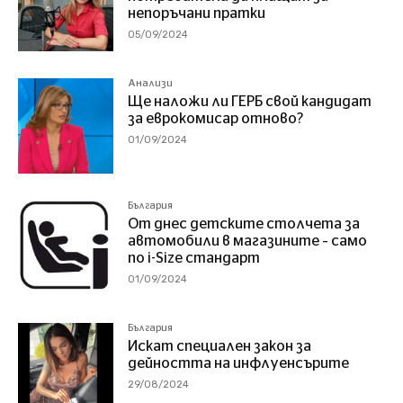
непоръчани пратки
05/09/2024
Анализи
Ще наложи ли ГЕРБ свой кандидат
за еврокомисар отново?
01/09/2024
България
От днес детските столчета за
автомобили в магазините – само
по i-Size стандарт
01/09/2024
България
Искат специален закон за
дейността на инфлуенсърите
29/08/2024