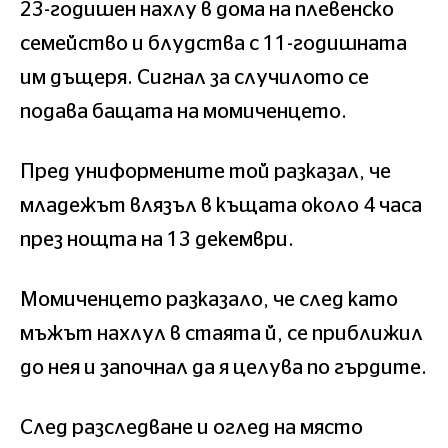
23-годишен нахлу в дома на плевенско
семейство и блудства с 11-годишната
им дъщеря. Сигнал за случилото се
подава бащата на момиченцето.
Пред униформените той разказал, че
младежът влязъл в къщата около 4 часа
през нощта на 13 декември.
Момиченцето разказало, че след като
мъжът нахлул в стаята й, се приближил
до нея и започнал да я целува по гърдите.
След разследване и оглед на място