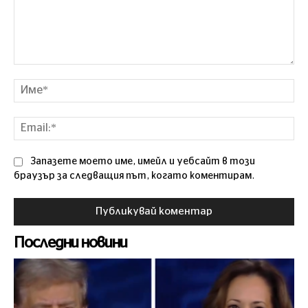
Коментар
Им
Ema
Запазете моето име, имейл и уебсайт в този
браузър за следващия път, когато коментирам.
Последни новини