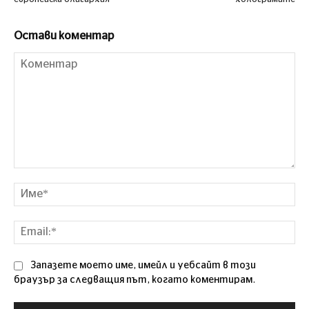
Остави коментар
Коментар
Им
Ema
Запазете моето име, имейл и уебсайт в този
браузър за следващия път, когато коментирам.