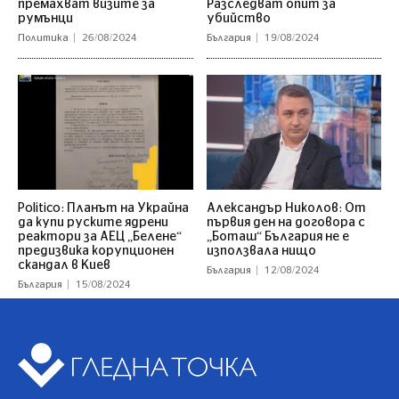
премахват визите за
Разследват опит за
румънци
убийство
Политика
26/08/2024
България
19/08/2024
Politico: Планът на Украйна
Александър Николов: От
да купи руските ядрени
първия ден на договора с
реактори за АЕЦ „Белене“
„Боташ“ България не е
предизвика корупционен
използвала нищо
скандал в Киев
България
12/08/2024
България
15/08/2024