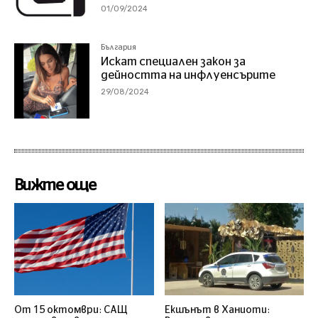
01/09/2024
България
Искат специален закон за
дейността на инфлуенсърите
29/08/2024
Вижте още
От 15 октомври: САЩ
Екшънът в Ханиоти: