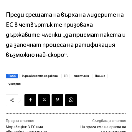
Преди срещата на върха на лидерите на
ЕС в четвъртък те призоваха
държавите-членки „да приемат пакета и
да започнат процеса на ратификация
възможно най-скоро“.
TAGS
върховенство на закона
ЕП
отстъпки
Полша
унгария
Предна статия
Следваща статия
Моравецки: В ЕС има
На прага сме на ерата на
европейска олигархия
холограмите