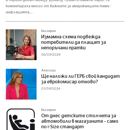
В първия дебат между Доналд Тръмп и Камала Харис се
коментираха много от важните за американците теми -
инфлацията,...
България
Измамна схема подвежда
потребители да плащат за
непоръчани пратки
05/09/2024
Анализи
Ще наложи ли ГЕРБ свой кандидат
за еврокомисар отново?
01/09/2024
България
От днес детските столчета за
автомобили в магазините – само
по i-Size стандарт