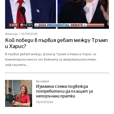
12/09/2024
Анализи
Кой победи в първия дебат между Тръмп
и Харис?
В първия дебат между Доналд Тръмп и Камала Харис се
коментираха много от важните за американците теми -
инфлацията,...
България
Измамна схема подвежда
потребители да плащат за
непоръчани пратки
05/09/2024