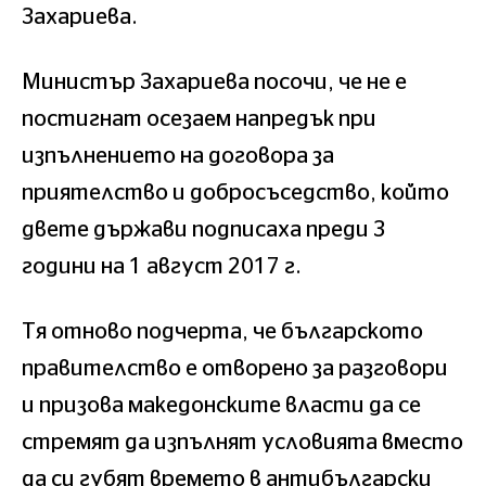
Захариева.
Министър Захариева посочи, че не е
постигнат осезаем напредък при
изпълнението на договора за
приятелство и добросъседство, който
двете държави подписаха преди 3
години на 1 август 2017 г.
Тя отново подчерта, че българското
правителство е отворено за разговори
и призова македонските власти да се
стремят да изпълнят условията вместо
да си губят времето в антибългарски