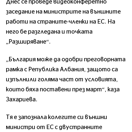
Днес се проведе видеоконферетно
заседание на министрите на външните
работи на страните-членки на ЕС. На
него бе разгледана и точката
„Разширяване“.
„България може да одобри преговорната
рамка с Република Албания, защото са
изпълнили голяма част от условията,
които бяха поставени през март“, каза
Захариева.
Тя е запознала колегите си външни
министри от ЕС с двустранните