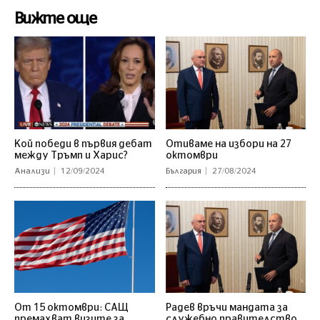
Вижте още
Кой победи в първия дебат
Отиваме на избори на 27
между Тръмп и Харис?
октомври
Анализи
12/09/2024
България
27/08/2024
От 15 октомври: САЩ
Радев връчи мандата за
премахват визите за
служебно правителство