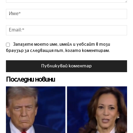
Коментар
Им
Ema
Запазете моето име, имейл и уебсайт в този
браузър за следващия път, когато коментирам.
Последни новини