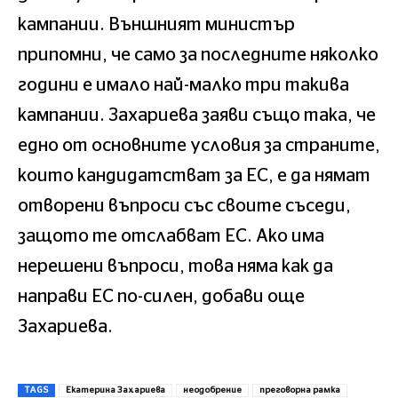
кампании. Външният министър
припомни, че само за последните няколко
години е имало най-малко три такива
кампании. Захариева заяви също така, че
едно от основните условия за страните,
които кандидатстват за ЕС, е да нямат
отворени въпроси със своите съседи,
защото те отслабват ЕС. Ако има
нерешени въпроси, това няма как да
направи ЕС по-силен, добави още
Захариева.
TAGS
Екатерина Захариева
неодобрение
преговорна рамка