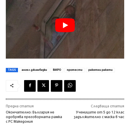
TAGS
ангел джамбазки
ВМРО
протести
ракетни ракети
Предна статия
Следваща статия
Окончателно: България не
Учениците от 5 до 12 клас
одобрява преговорната рамка
задължително с маска в час
с РС Македония