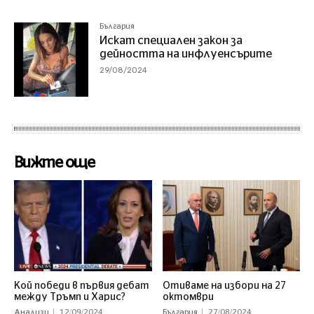
България
Искат специален закон за
дейността на инфлуенсърите
29/08/2024
Вижте още
Кой победи в първия дебат
Отиваме на избори на 27
между Тръмп и Харис?
октомври
Анализи
12/09/2024
България
27/08/2024