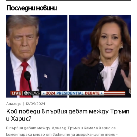
Последни новини
12/09/2024
Анализи
Кой победи в първия дебат между Тръмп
и Харис?
В първия дебат между Доналд Тръмп и Камала Харис се
коментираха много от важните за американците теми -