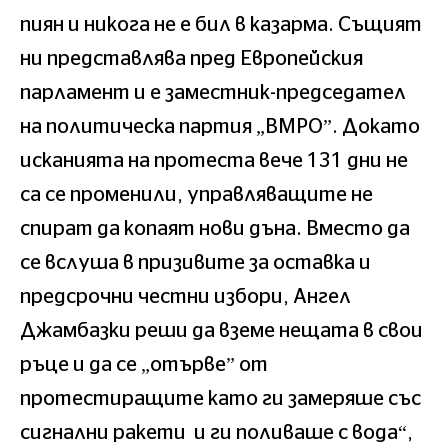
пиян и никога не е бил в казарма. Същият
ни представлява пред Европейския
парламент и е заместник-председател
на политическа партия „ВМРО”. Докато
исканията на протеста вече 131 дни не
са се променили, управляващите не
спират да копаят нови дъна. Вместо да
се вслуша в призивите за оставка и
предсрочни честни избори, Ангел
Джамбазки реши да вземе нещата в свои
ръце и да се „отърве” от
протестиращите като ги замеряше със
сигнални ракети и ги поливаше с вода“,