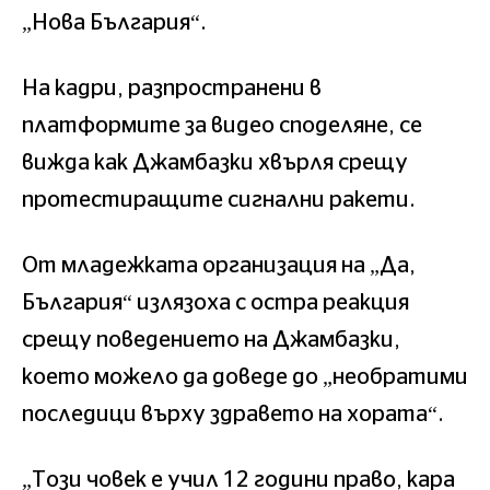
„Нова България“.
На кадри, разпространени в
платформите за видео споделяне, се
вижда как Джамбазки хвърля срещу
протестиращите сигнални ракети.
От младежката организация на „Да,
България“ излязоха с остра реакция
срещу поведението на Джамбазки,
което можело да доведе до „необратими
последици върху здравето на хората“.
„Този човек е учил 12 години право, кара