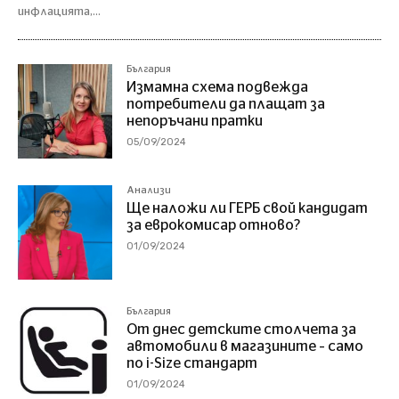
инфлацията,...
България
Измамна схема подвежда
потребители да плащат за
непоръчани пратки
05/09/2024
Анализи
Ще наложи ли ГЕРБ свой кандидат
за еврокомисар отново?
01/09/2024
България
От днес детските столчета за
автомобили в магазините – само
по i-Size стандарт
01/09/2024