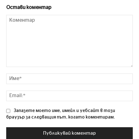
Остави коментар
Коментар
Им
Ema
Запазете моето име, имейл и уебсайт в този
браузър за следващия път, когато коментирам.