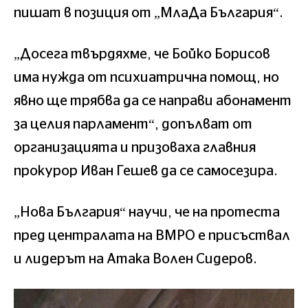
пишат в позиция от „МлаДа България“.
„Досега твърдяхме, че Бойко Борисов
има нужда от психиатрична помощ, но
явно ще трябва да се направи абонамент
за целия парламент“, допълват от
организацията и призоваха главния
прокурор Иван Гешев да се самосезира.
„Нова България“ научи, че на протеста
пред централата на ВМРО е присъствал
и лидерът на Атака Волен Сидеров.