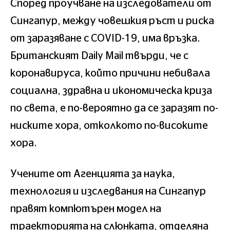
Според проучване на изследователи от
Сингапур, между човешкия ръст и риска
от заразяване с COVID-19, има връзка.
Британският Daily Mail твърди, че с
коронавируса, който причини небивала
социална, здравна и икономическа криза
по света, е по-вероятно да се заразят по-
ниските хора, отколкото по-високите
хора.
Учените от Агенцията за наука,
технология и изследвания на Сингапур
правят компютърен модел на
траекторията на слюнката, отделяна