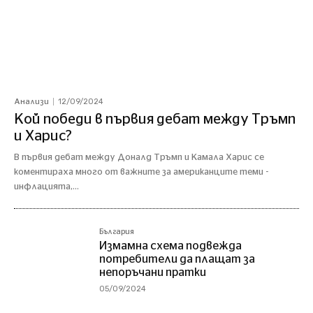
12/09/2024
Анализи
Кой победи в първия дебат между Тръмп
и Харис?
В първия дебат между Доналд Тръмп и Камала Харис се
коментираха много от важните за американците теми -
инфлацията,...
България
Измамна схема подвежда
потребители да плащат за
непоръчани пратки
05/09/2024