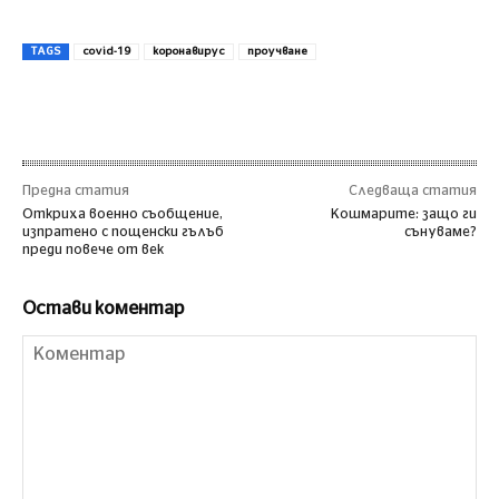
TAGS
covid-19
коронавирус
проучване
Предна статия
Следваща статия
Откриха военно съобщение,
Кошмарите: защо ги
изпратено с пощенски гълъб
сънуваме?
преди повече от век
Остави коментар