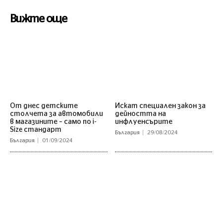
Вижте още
От днес детските
Искат специален закон за
столчета за автомобили
дейността на
в магазините – само по i-
инфлуенсърите
Size стандарт
България
29/08/2024
България
01/09/2024