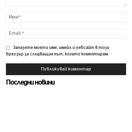
Коментар
Им
Ema
Запазете моето име, имейл и уебсайт в този
браузър за следващия път, когато коментирам.
Последни новини