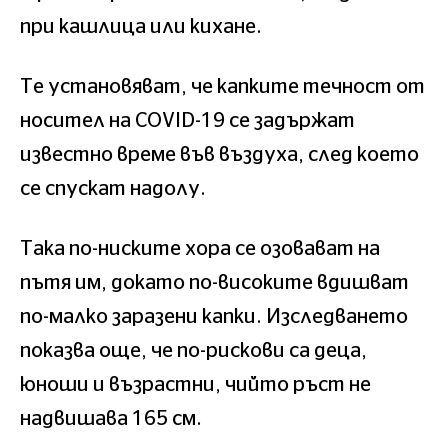
при кашлица или кихане.
Те установяват, че капките течност от
носител на COVID-19 се задържат
известно време във въздуха, след което
се спускат надолу.
Така по-ниските хора се озовават на
пътя им, докато по-високите вдишват
по-малко заразени капки. Изследването
показва още, че по-рискови са деца,
юноши и възрастни, чийто ръст не
надвишава 165 см.