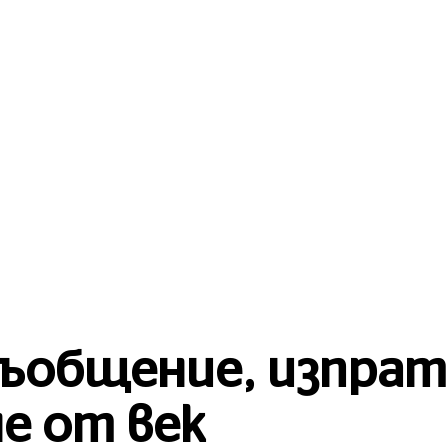
БЪЛГАРИЯ
 НОВИНИ
СВЯТ
ЛЮБОПИТНО
ъобщение, изпрат
е от век