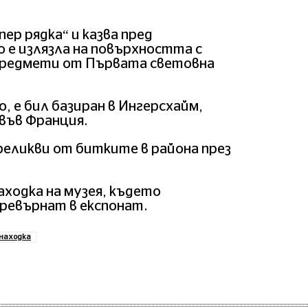
ер рядка“ и казва пред
 е излязла на повърхността с
 предмети от Първата световна
 е бил базиран в Ингерсхайм,
 във Франция.
реликви от битките в района през
ходка на музея, където
ревърнат в експонат.
 находка