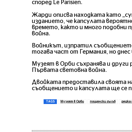
според Le Parisien.
Жарди описва находката като „суп
изданието, че капсулата вероятно
времето, както и много подобни
война.
Войникът, изпратил съобщението,
тогава част от Германия, но днес
Музеят в Орби съхранява и други 
Първата световна война.
Двойката предоставила своята на
съобщението и капсулата ще се п
TAGS
Музеят в Орби
пощенски гълъб
рядка
Сподели