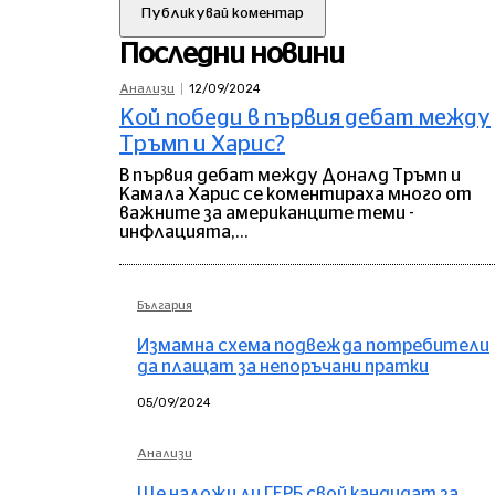
Последни новини
12/09/2024
Анализи
Кой победи в първия дебат между
Тръмп и Харис?
В първия дебат между Доналд Тръмп и
Камала Харис се коментираха много от
важните за американците теми -
инфлацията,...
България
Измамна схема подвежда потребители
да плащат за непоръчани пратки
05/09/2024
Анализи
Ще наложи ли ГЕРБ свой кандидат за