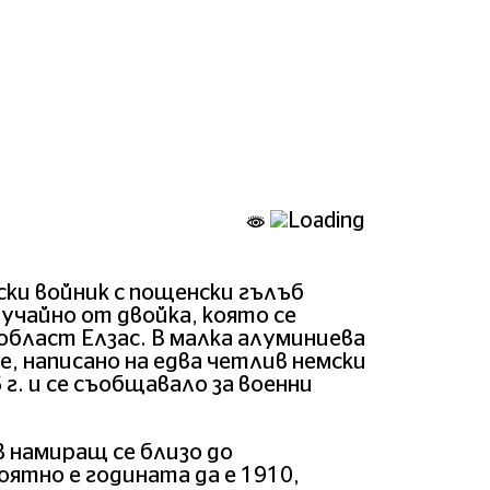
ки войник с пощенски гълъб
лучайно от двойка, която се
област Елзас. В малка алуминиева
, написано на едва четлив немски
 г. и се съобщавало за военни
 намиращ се близо до
ятно е годината да е 1910,