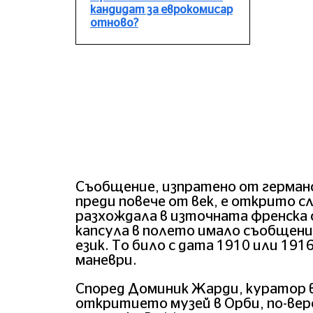
кандидат за еврокомисар
отново?
Съобщение, изпратено от германс
преди повече от век, е открито с
разхождала в източната френска 
капсула в полето имало съобщение
език. То било с дата 1910 или 1916
маневри.
Според Доминик Жарди, куратор в
откритието музей в Орби, по-веро