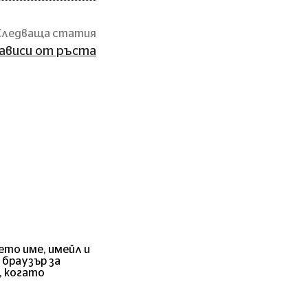
Следваща статия
зависи от ръста
ето име, имейл и
 браузър за
, когато