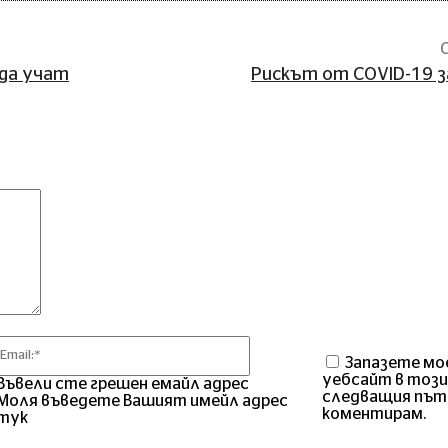
да учат
Рискът от COVID-19 
Коментар
Email:*
Запазете мо
уебсайт в този
Въвели сте грешен емайл адрес
следващия път
Моля въведете Вашият имейл адрес
коментирам.
тук