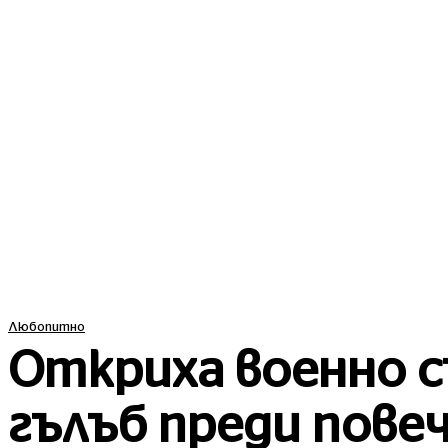
ПОСЛЕДНИ
Любопитно
Откриха военно с
гълъб преди повеч