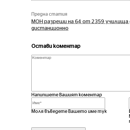
Предна статия
МОН разреши на 64 от 2359 училища 
дистанционно
Остави коментар
Напипшете Вашият коментар
Име*
Моля въведете Вашето име тук