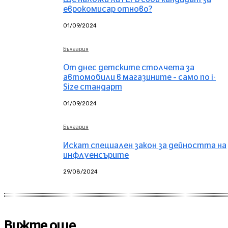
еврокомисар отново?
01/09/2024
България
От днес детските столчета за
автомобили в магазините – само по i-
Size стандарт
01/09/2024
България
Искат специален закон за дейността на
инфлуенсърите
29/08/2024
Вижте още