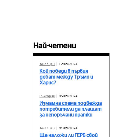
Пощенски гълъб
Най-четени
Анализи
12/09/2024
Кой победи в първия
дебат между Тръмп и
Харис?
България
05/09/2024
Измамна схема подвежда
потребители да плащат
за непоръчани пратки
Анализи
01/09/2024
Ще наложи ли ГЕРБ свой