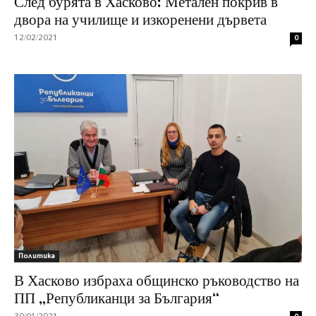
След бурята в Хасково: Метален покрив в
двора на училище и изкоренени дървета
12/02/2021
0
Политика
В Хасково избраха общинско ръководство на
ПП „Републиканци за България“