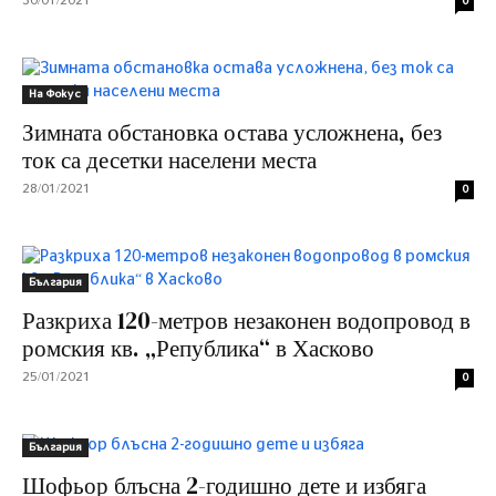
30/01/2021
0
На Фокус
Зимната обстановка остава усложнена, без
ток са десетки населени места
28/01/2021
0
България
Разкриха 120-метров незаконен водопровод в
ромския кв. „Република“ в Хасково
25/01/2021
0
България
Шофьор блъсна 2-годишно дете и избяга