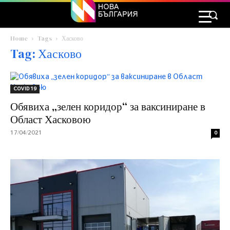
Home
Tags
Хасково
Tag: Хасково
COVID 19
Обявиха „зелен коридор“ за ваксиниране в
Област Хасковою
17/04/2021
0