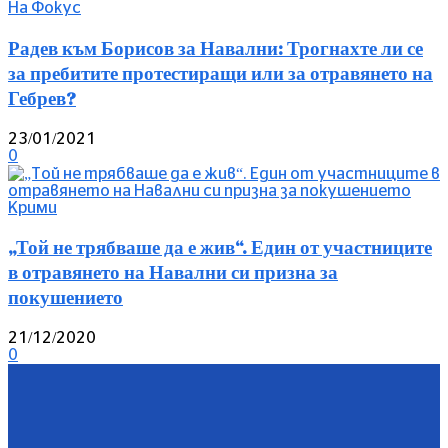
На Фокус
Радев към Борисов за Навални: Трогнахте ли се
за пребитите протестиращи или за отравянето на
Гебрев?
23/01/2021
0
Крими
„Той не трябваше да е жив“. Един от участниците
в отравянето на Навални си призна за
покушението
21/12/2020
0