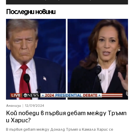
Последни новини
12/09/2024
Анализи
Кой победи в първия дебат между Тръмп
и Харис?
В първия дебат между Доналд Тръмп и Камала Харис се