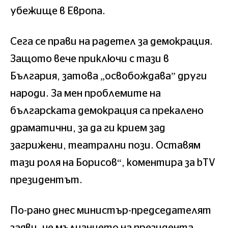
убежище в Европа.
Сега се прави на радетел за демокрация.
Защото вече приключи с тази в
България, затова „освобождава” други
народи. За мен проблемите на
българската демокрация са прекалено
драматични, за да ги крием зад
загрижени, театрални пози. Оставям
тази роля на Борисов“, коментира за bTV
президентът.
По-рано днес министър-председателят
заяви, че мълчанието на президента