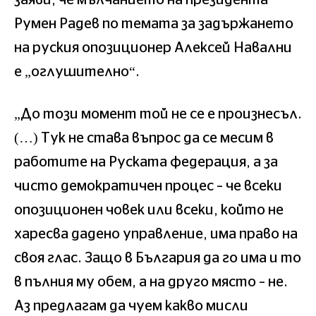
Румен Радев по темата за задържането
на руския опозиционер Алексей Навални
е „оглушително“.
„До този момент той не се е произнесъл.
(…) Тук не става въпрос да се месим в
работите на Руската федерация, а за
чисто демократичен процес – че всеки
опозиционен човек или всеки, който не
харесва дадено управление, има право на
своя глас. Защо в България да го има и то
в пълния му обем, а на друго място – не.
Аз предлагам да чуем какво мисли