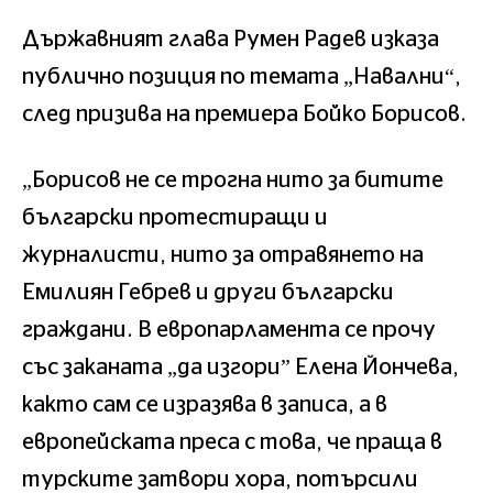
Държавният глава Румен Радев изказа
публично позиция по темата „Навални“,
след призива на премиера Бойко Борисов.
„Борисов не се трогна нито за битите
български протестиращи и
журналисти, нито за отравянето на
Емилиян Гебрев и други български
граждани. В европарламента се прочу
със заканата „да изгори” Елена Йончева,
както сам се изразява в записа, а в
европейската преса с това, че праща в
турските затвори хора, потърсили