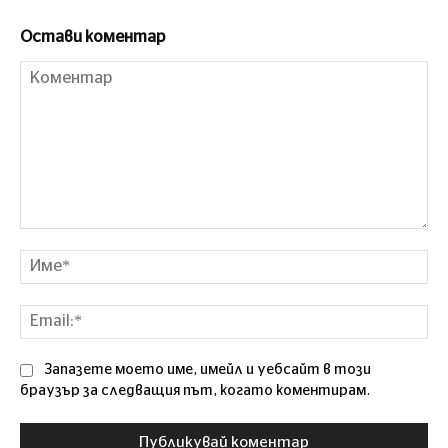
Остави коментар
Коментар
Им
Ema
Запазете моето име, имейл и уебсайт в този
браузър за следващия път, когато коментирам.