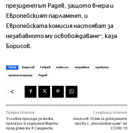
президентът Радев, защото вчера и
Европейският парламент, и
Европейската комисия настояват за
незабавното му освобождаване“, каза
Борисов.
TAGS
Борисов
Гебрев
навални
отравяне
пребити
протестиращи
Радев
Предна статия
Следваща статия
Условна присъда за мъжа,
Ангелов: Осем са доказаните
прегазил 6-годишния Марти
проби с „английския щам” на
пред дома му в Сандански
COVID-19