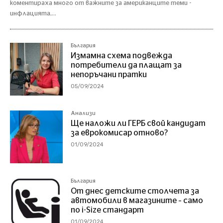
коментираха много от важните за американците теми -
инфлацията,...
България
Измамна схема подвежда
потребители да плащат за
непоръчани пратки
05/09/2024
Анализи
Ще наложи ли ГЕРБ свой кандидат
за еврокомисар отново?
01/09/2024
България
От днес детските столчета за
автомобили в магазините – само
по i-Size стандарт
01/09/2024