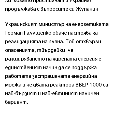
ли, когато пристигнат в Украйна?“,
продължава с въпросите си Жупанин.
Украинският министър на енергетиката
Герман Галущенко обаче настоява за
реализацията на плана. Той отхвърли
опасенията, твърдейки, че
разширяването на ядрената енергия е
единственият начин да се поддържа
работата застрашената енергийна
мрежа и че двата реактора ВВЕР-1000 са
най-бързият и най-евтиният наличен
вариант.