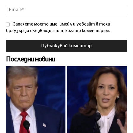
Ema
Запазете моето име, имейл и уебсайт в този
браузър за следващия път, когато коментирам.
Последни новини