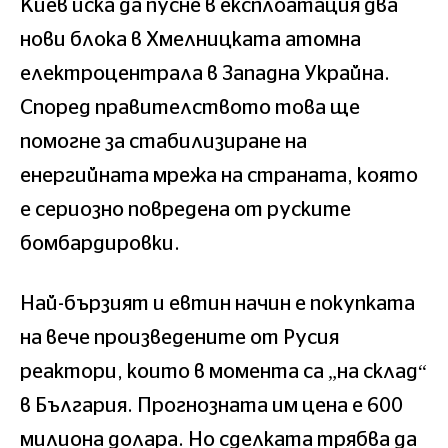
Киев иска да пусне в експлоатация два
нови блока в Хмелницката атомна
електроцентрала в Западна Украйна.
Според правителството това ще
помогне за стабилизиране на
енергийната мрежа на страната, която
е сериозно повредена от руските
бомбардировки.
Най-бързият и евтин начин е покупката
на вече произведените от Русия
реактори, които в момента са „на склад“
в България. Прогнозната им цена е 600
милиона долара. Но сделката трябва да