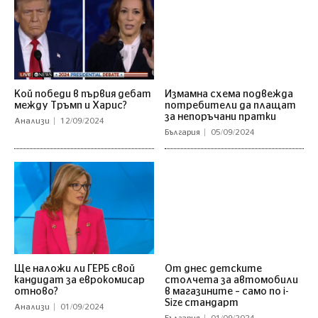
Кой победи в първия дебат
Измамна схема подвежда
между Тръмп и Харис?
потребители да плащат
за непоръчани пратки
Анализи
12/09/2024
България
05/09/2024
Ще наложи ли ГЕРБ свой
От днес детските
кандидат за еврокомисар
столчета за автомобили
отново?
в магазините – само по i-
Size стандарт
Анализи
01/09/2024