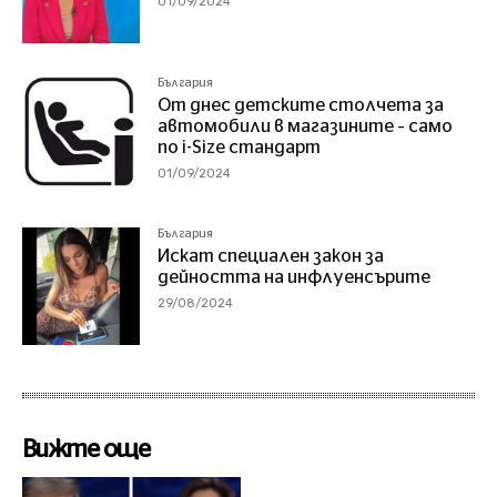
01/09/2024
България
От днес детските столчета за
автомобили в магазините – само
по i-Size стандарт
01/09/2024
България
Искат специален закон за
дейността на инфлуенсърите
29/08/2024
Вижте още