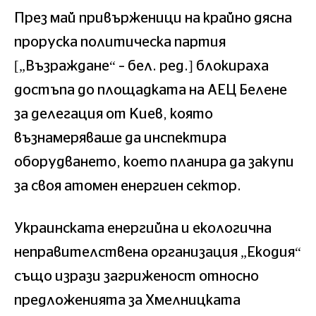
През май привърженици на крайно дясна
проруска политическа партия
[„Възраждане“ – бел. ред.] блокираха
достъпа до площадката на АЕЦ Белене
за делегация от Киев, която
възнамеряваше да инспектира
оборудването, което планира да закупи
за своя атомен енергиен сектор.
Украинската енергийна и екологична
неправителствена организация „Екодия“
също изрази загриженост относно
предложенията за Хмелницката