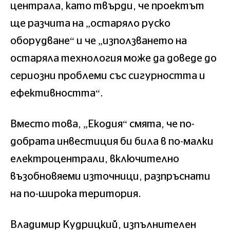
централа, като твърди, че проектът
ще разчита на „остаряло руско
оборудване“ и че „използването на
остаряла технология може да доведе до
сериозни проблеми със сигурността и
ефективността“.
Вместо това, „Екодия“ смята, че по-
добрата инвестиция би била в по-малки
електроцентрали, включително
възобновяеми източници, разпръснати
на по-широка територия.
Владимир Кудрицкий, изпълнителен