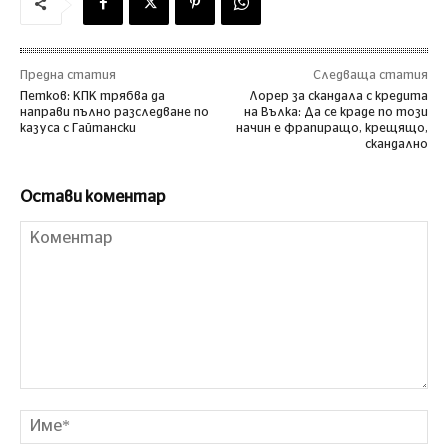
Предна статия
Следваща статия
Петков: КПК трябва да
Лорер за скандала с кредита
направи пълно разследване по
на Вълка: Да се краде по този
казуса с Гайтански
начин е фрапиращо, крещящо,
скандално
Остави коментар
Коментар
Им