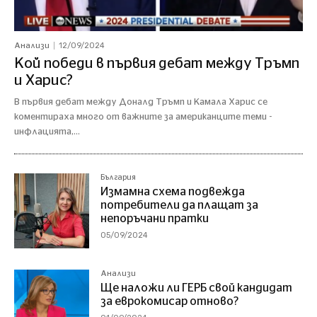
12/09/2024
Анализи
Кой победи в първия дебат между Тръмп
и Харис?
В първия дебат между Доналд Тръмп и Камала Харис се
коментираха много от важните за американците теми -
инфлацията,...
България
Измамна схема подвежда
потребители да плащат за
непоръчани пратки
05/09/2024
Анализи
Ще наложи ли ГЕРБ свой кандидат
за еврокомисар отново?