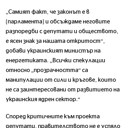
„Самият факт, че законът е в
[парламента] и обсъждаме неговите
разпоредби с депутати и обществото,
е ясен знак за нашата откритост“,
добави украинският министър на
енергетиката. „Всички спекулации
относно „прозрачността“ са
манипулации от сили и кръгове, които
не са заинтересовани от развитието на
украинския ядрен сектор.“
Според критичните към проекта
депутати, правителството не е успяло