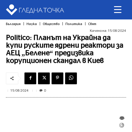
България
Наука
Общество
Политика
Свят
Качено на:
15/08/2024
Politico: Планът на Украйна да
купи руските ядрени реактори за
АЕЦ „Белене“ предизвика
корупционен скандал в Киев
0
15/08/2024