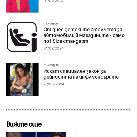
01/09/2024
България
От днес детските столчета за
автомобили в магазините – само
по i-Size стандарт
01/09/2024
България
Искат специален закон за
дейността на инфлуенсърите
29/08/2024
Вижте още