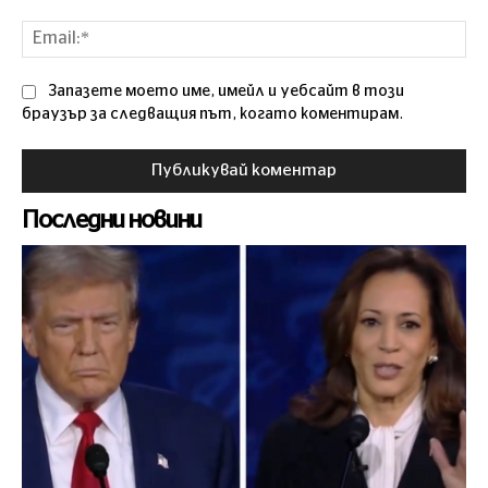
Ema
Запазете моето име, имейл и уебсайт в този
браузър за следващия път, когато коментирам.
Последни новини