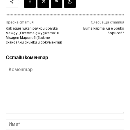
Предна статия
Следваща статия
Как един пикап разкри връзка
Бита карта ли е Бойко
между „Осемте джуджета“ и
Борисов?
Младен Маринов (вижте
скандални снимки и документи)
Остави коментар
Коментар
Им