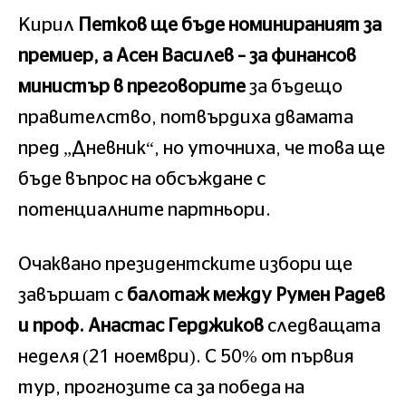
Кирил
Петков ще бъде номинираният за
премиер, а Асен Василев – за финансов
министър в преговорите
за бъдещо
правителство, потвърдиха двамата
пред „Дневник“, но уточниха, че това ще
бъде въпрос на обсъждане с
потенциалните партньори.
Очаквано президентските избори ще
завършат с
балотаж между Румен Радев
и проф. Анастас Герджиков
следващата
неделя (21 ноември). С 50% от първия
тур, прогнозите са за победа на