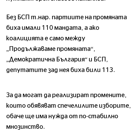
Без БСП т.нар. партиите на промяната
биха имали 110 мандата, а ако
коалицията е само между
„Продължаваме промяната“,
„Демократична България“ и БСП,
депутатите зад нея биха били 113.
За да могат да реализират промените,
които обявяват спечелилите изборите,
обаче ще има нужда от по-стабилно
мнозинство.