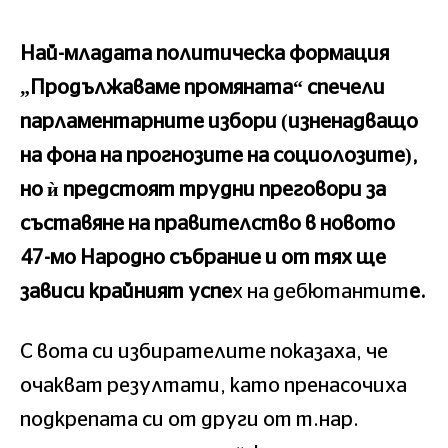
Най-младата политическа формация
„Продължаваме промяната“ спечели
парламентарните избори (изненадващо
на фона на прогнозите на социолозите),
но ѝ предстоят трудни преговори за
съставяне на правителство в новото
47-мо Народно събрание и от тях ще
зависи крайният успе
х на дебютантит
е.
С вота си избирателите показаха, че
очакват резултати, като пренасочиха
подкрепата си от други от т.нар.