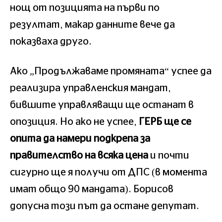
нощ от позицията на първи по
резултат, макар данните вече да
показваха друго.
Ако „Продължаваме промяната“ успее да
реализира управленския мандат,
бившите управляващи ще останат в
опозиция. Но ако не успее,
ГЕРБ ще се
опита да намери подкрепа за
правителство на всяка цена
и почти
сигурно ще я получи от ДПС (в момента
имат общо 90 мандата). Борисов
допусна този път да остане депутат.