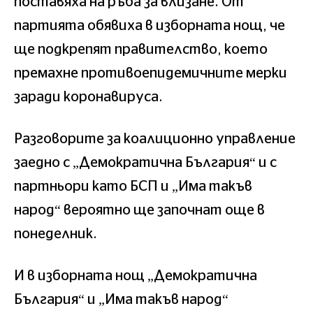
поставяха на ръба за влизане. От
партията обявиха в изборната нощ, че
ще подкрепят правителство, което
премахне противоепидемичните мерки
заради коронавируса.
Разговорите за коалиционно управление
заедно с „Демократична България“ и с
партньори като БСП и „Има такъв
народ“ вероятно ще започнат още в
понеделник.
И в изборната нощ „Демократична
България“ и „Има такъв народ“