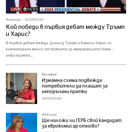
12/09/2024
Анализи
Кой победи в първия дебат между Тръмп
и Харис?
В първия дебат между Доналд Тръмп и Камала Харис се
коментираха много от важните за американците теми -
инфлацията,...
България
Измамна схема подвежда
потребители да плащат за
непоръчани пратки
05/09/2024
Анализи
Ще наложи ли ГЕРБ свой кандидат
за еврокомисар отново?