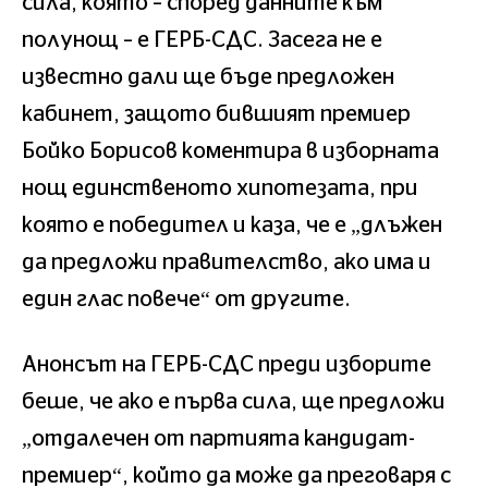
сила, която – според данните към
полунощ – е ГЕРБ-СДС. Засега не е
известно дали ще бъде предложен
кабинет, защото бившият премиер
Бойко Борисов коментира в изборната
нощ единственото хипотезата, при
която е победител и каза, че е „длъжен
да предложи правителство, ако има и
един глас повече“ от другите.
Анонсът на ГЕРБ-СДС преди изборите
беше, че ако е първа сила, ще предложи
„отдалечен от партията кандидат-
премиер“, който да може да преговаря с