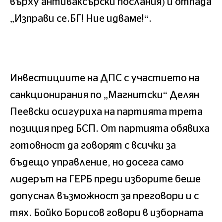
върху антиваксърски послания) и отпада
„Изправи се.БГ! Ние идваме!“.
Инвестициите на ДПС с участието на
санкционирания по „Магнитски“ Делян
Пеевски осигуриха на партията трета
позиция пред БСП. От партията обявиха
готовност да говорят с всички за
бъдещо управление, но досега само
лидерът на ГЕРБ преди изборите беше
допуснал възможност за преговори и с
тях. Бойко Борисов говори в изборната