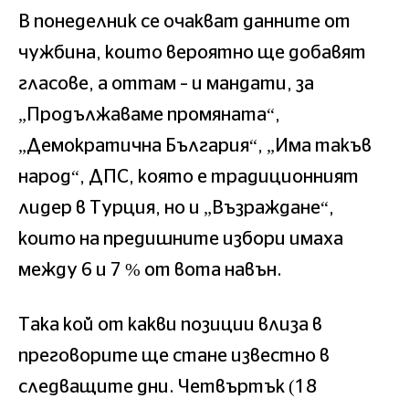
В понеделник се очакват данните от
чужбина, които вероятно ще добавят
гласове, а оттам – и мандати, за
„Продължаваме промяната“,
„Демократична България“, „Има такъв
народ“, ДПС, която е традиционният
лидер в Турция, но и „Възраждане“,
които на предишните избори имаха
между 6 и 7 % от вота навън.
Така кой от какви позиции влиза в
преговорите ще стане известно в
следващите дни. Четвъртък (18