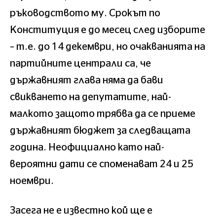
ръководството му. Срокът по
Конституция е до месец след изборите
– т.е. до 14 декември, но очакванията на
партийните централи са, че
държавният глава няма да бави
свикването на депутатите, най-
малкото защото трябва да се приеме
държавният бюджет за следващата
година. Неофициално като най-
вероятни дати се споменават 24 и 25
ноември.
Засега не е известно кой ще е