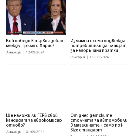
Кой победи в първия дебат
Измамна схема подвежда
между Тръмп и Харис?
потребители да плащат
за непоръчани пратки
Анализи
12/09/2024
България
05/09/2024
Ще наложи ли ГЕРБ свой
От днес детските
кандидат за еврокомисар
столчета за автомобили
отново?
в магазините – само по i-
Size стандарт
Анализи
01/09/2024