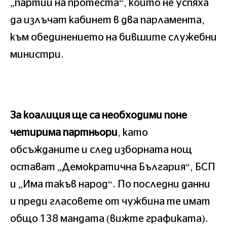
„партии на протеста“, които не успяха
да излъчат кабинет в два парламента,
към обединението на бившите служебни
министри.
За коалиция ще са необходими поне
четирима партньори
, като
обсъжданите и след изборната нощ
остават „Демократична България“, БСП
и „Има такъв народ“. По последни данни
и преди гласовете от чужбина те имат
общо 138 мандата (вижте графиката).