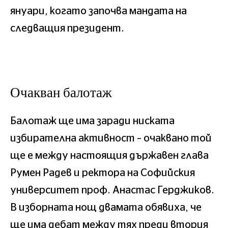
януари, когато започва мандата на
следващия президент.
Очакван балотаж
Балотаж ще има заради ниската
избирателна активност – очаквано той
ще е между настоящия държавен глава
Румен Радев и ректора на Софийския
университет проф. Анастас Герджиков.
В изборната нощ двамата обявиха, че
ще има дебат между тях преди втория