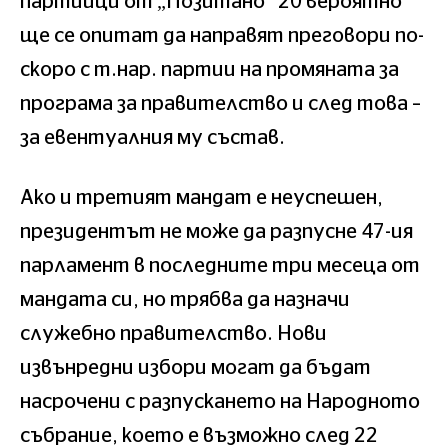
партийци от „Позитано“ 20 вероятно
ще се опитат да направят преговори по-
скоро с т.нар. партии на промяната за
програма за правителство и след това –
за евентуалния му състав.
Ако и третият мандат е неуспешен,
президентът не може да разпусне 47-ия
парламент в последните три месеца от
мандата си, но трябва да назначи
служебно правителство. Нови
извънредни избори могат да бъдат
насрочени с разпускането на Народното
събрание, което е възможно след 22