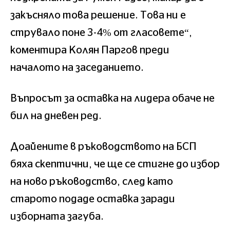
закъсняло това решение. Това ни е
струвало поне 3-4% от гласовете“,
коментира Колян Паргов преди
началото на заседанието.
Въпросът за оставка на лидера обаче не
бил на дневен ред.
Доайените в ръководството на БСП
бяха скептични, че ще се стигне до избор
на ново ръководство, след като
старото подаде оставка заради
изборната загуба.