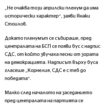
„Не очаква този априлски пленум да има
исторически характер“, заяви Янаки
Стоилов.
Докато пленумът се събираше, пред
централата на БСП се появи бус с надпис
СДС, от който звучаха песни от зората
на демокрацията. Надписът върху буса
гласеше „Корнелия, СДС е с теб до
победата“.
Малко след началото на заседанието
пред централата на партията се