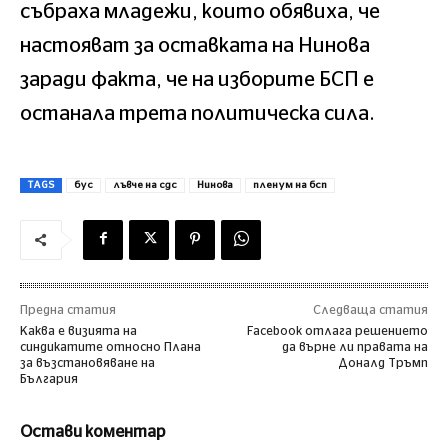
събраха младежи, които обявиха, че
настояват за оставката на Нинова
заради факта, че на изборите БСП е
останала трета политическа сила.
TAGS
бус
лъвче на сдс
Нинова
пленум на бсп
Предна статия
Следваща статия
Каква е визията на
Facebook отлага решението
синдикатите относно Плана
да върне ли правата на
за възстановяване на
Доналд Тръмп
България
Остави коментар