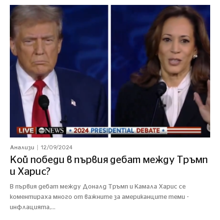
12/09/2024
Анализи
Кой победи в първия дебат между Тръмп
и Харис?
В първия дебат между Доналд Тръмп и Камала Харис се
коментираха много от важните за американците теми -
инфлацията,...