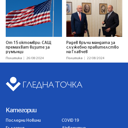
От 15 октомври: САЩ
Радев връчи мандата за
премахват визите за
служебно правителство
румънци
на Главчев
Политика
26/08/2024
Политика
22/08/2024
Категории
Последни Новини
COVID 19