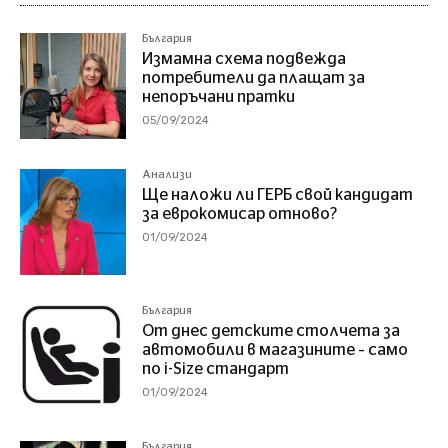
България
Измамна схема подвежда
потребители да плащат за
непоръчани пратки
05/09/2024
Анализи
Ще наложи ли ГЕРБ свой кандидат
за еврокомисар отново?
01/09/2024
България
От днес детските столчета за
автомобили в магазините – само
по i-Size стандарт
01/09/2024
България