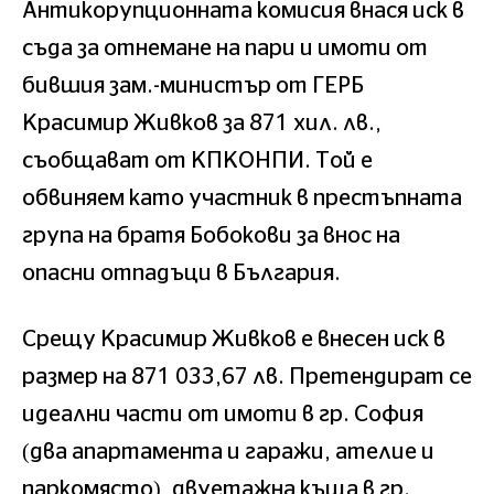
Антикорупционната комисия внася иск в
съда за отнемане на пари и имоти от
бившия зам.-министър от ГЕРБ
Красимир Живков за 871 хил. лв.,
съобщават от КПКОНПИ. Той е
обвиняем като участник в престъпната
група на братя Бобокови за внос на
опасни отпадъци в България.
Срещу Красимир Живков е внесен иск в
размер на 871 033,67 лв. Претендират се
идеални части от имоти в гр. София
(два апартамента и гаражи, ателие и
паркомясто), двуетажна къща в гр.