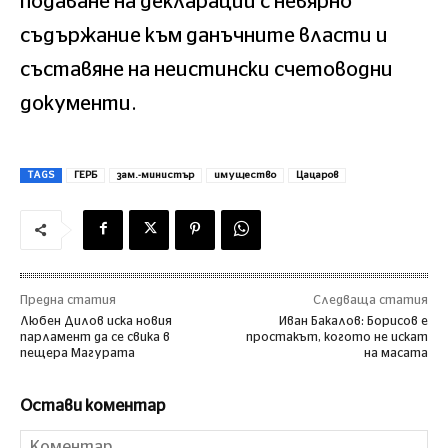
подаване на декларации с невярно
съдържание към данъчните власти и
съставяне на неистински счетоводни
документи.
TAGS
ГЕРБ
зам.-министър
имущество
Цацаров
Предна статия
Следваща статия
Любен Дилов иска новия
Иван Бакалов: Борисов е
парламент да се свика в
простакът, когото не искат
пещера Магурата
на масата
Остави коментар