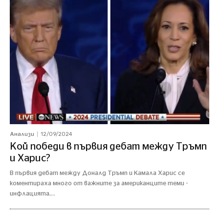
12/09/2024
Анализи
Кой победи в първия дебат между Тръмп
и Харис?
В първия дебат между Доналд Тръмп и Камала Харис се
коментираха много от важните за американците теми -
инфлацията,...