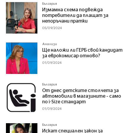
България
Измамна схема подвежда
потребители да плащат за
непоръчани пратки
05/09/2024
Анализи
Ще наложи ли ГЕРБ свой кандидат
за еврокомисар отново?
01/09/2024
България
От днес детските столчета за
автомобили в магазините – само
по i-Size стандарт
01/09/2024
България
Искат специален закон за