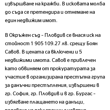
извършване на кражби. В исковата молба
до съда се претендира и отнемане на
един недвижим имот.
В Окръжен съд – Пловдив се внася иск на
стойност 1 905 109.27 лв. срещу Боян
Савов. В цената са включени и 5
недвижими имота. Савов е привлечен
като обвиняем от прокуратурата за
участие в организирана престъпна група
за данъчни престъпления, извършени в
гр. София, гр. Пловдив и в гр. Бургас –
избягване плащането на данъци,