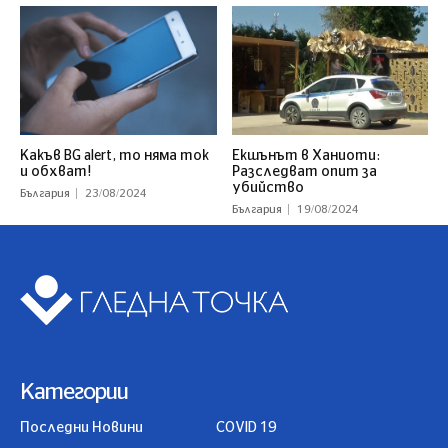
Какъв BG alert, то няма ток
Екшънът в Ханиоти:
и обхват!
Разследват опит за
убийство
България
23/08/2024
България
19/08/2024
Категории
Последни Новини
COVID 19