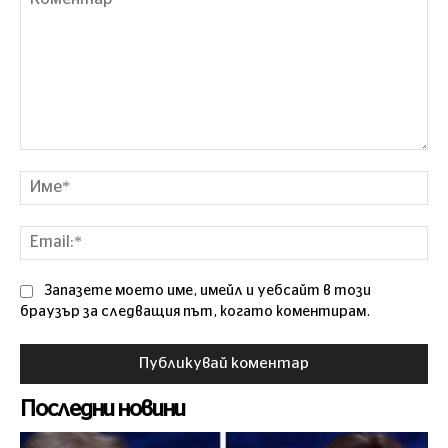
Коментар
Им
Ema
Запазете моето име, имейл и уебсайт в този
браузър за следващия път, когато коментирам.
Последни новини