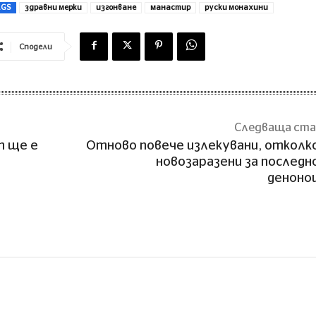
AGS
здравни мерки
изгонване
манастир
руски монахини
Сподели
Следваща ст
т ще е
Отново повече излекувани, откол
новозаразени за послед
деноно