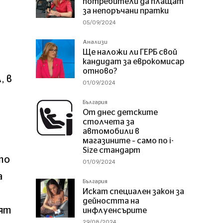
потребители да плащат
за непоръчани пратки
05/09/2024
Анализи
Ще наложи ли ГЕРБ свой
кандидат за еврокомисар
отново?
, в
01/09/2024
България
От днес детските
столчета за
автомобили в
магазините – само по i-
Size стандарт
то
01/09/2024
а
България
Искат специален закон за
дейността на
ият
инфлуенсърите
29/08/2024