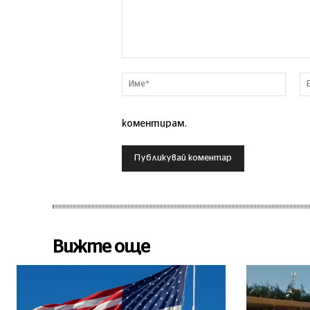
Коментар
Име*
коментирам.
Вижте още