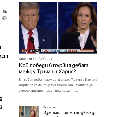
а
ост
12/09/2024
Анализи
Кой победи в първия дебат
между Тръмп и Харис?
В първия дебат между Доналд Тръмп и Камала
Харис се коментираха много от важните за
американците теми - инфлацията,...
д
в
България
Измамна схема подвежда