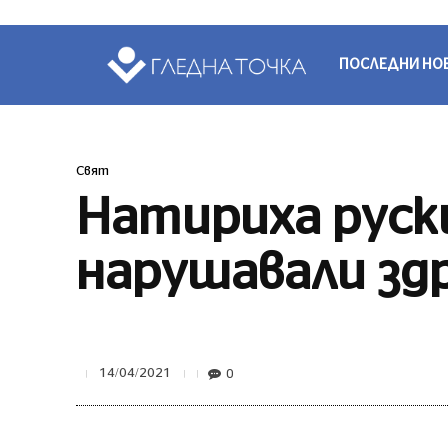
ПОСЛЕДНИ НО
Свят
Натириха руск
нарушавали зд
0
14/04/2021