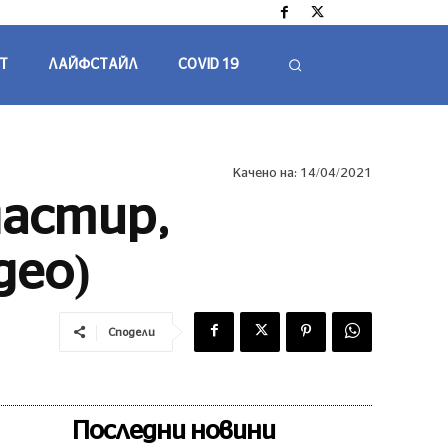
Т
ЛАЙФСТАЙЛ
COVID 19
Качено на:
14/04/2021
настир,
део)
Сподели
Последни новини