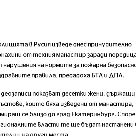
лицията в Русия изведе днес принудително
онахини от техния манастир заради поредиц
 нарушения на нормите за пожарна безопасн
здравните правила, предадоха БТА и ДПА.
идеозаписи показват десетки жени, държащи
ъстове, които бяха изведени от манастира,
миращ се близо до град Екатеринбург. Споре
егионалните власти те ще бъдат настанени 
тели и на други места.