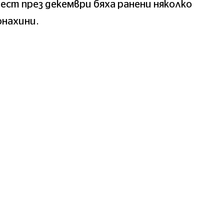
ест през декември бяха ранени няколко
онахини.