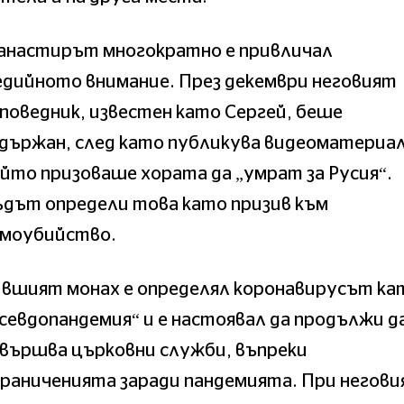
анастирът многократно е привличал
дийното внимание. През декември неговият
поведник, известен като Сергей, беше
държан, след като публикува видеоматериал
йто призоваше хората да „умрат за Русия“.
ъдът определи това като призив към
амоубийство.
ившият монах е определял коронавирусът ка
севдопандемия“ и е настоявал да продължи д
вършва църковни служби, въпреки
раниченията заради пандемията. При негов