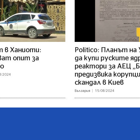
 в Ханиоти:
Politico: Планът на
ват опит за
да купи руските яд
о
реактори за АЕЦ „
предизвика корупц
8/2024
скандал в Киев
България
15/08/2024