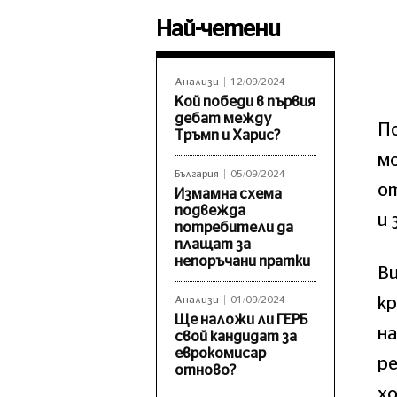
Най-четени
Анализи
12/09/2024
Кой победи в първия
дебат между
По
Тръмп и Харис?
м
България
05/09/2024
от
Измамна схема
подвежда
и 
потребители да
плащат за
непоръчани пратки
В
кр
Анализи
01/09/2024
Ще наложи ли ГЕРБ
на
свой кандидат за
еврокомисар
р
отново?
хо