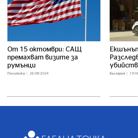
От 15 октомври: САЩ
Екшънът
премахват визите за
Разслед
румънци
убийств
Политика
26/08/2024
България
19/0