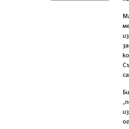
М
ме
из
за
ко
С
с
Б
„п
из
ог