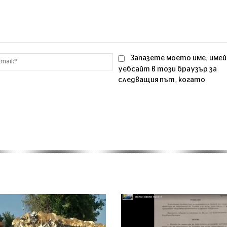
Email:*
Запазете моето име, имей
уебсайт в този браузър за
следващия път, когато