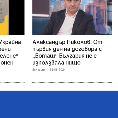
 Украйна
Александър Николов: От
рени
първия ден на договора с
Белене“
„Боташ“ България не е
ионен
използвала нищо
България
12/08/2024