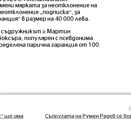
змени мярката за неотклонение на
неотклонение „подписка“, за
анция“ в размер на 40 000 лева.
и съдружникът ѝ Мартин
оксъра, популярен с псевдонима
определена парична гаранция от 100
с” ще има
Съпругата на Румен Радев се бо