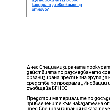
Ще наложи ли ГЕРБ свой
кандидат за еврокомисар
отново?
Днес Специализираната прокурату
действията по разследването сре
организирана престъпна група за 
средства по програма „Иновации 
съобщава БГНЕС.
Предстои материалите по досъд
привлечените към наказателна о
пред Специализирания наказателен