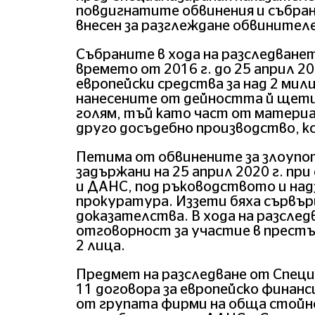
повдигнатите обвинения и събра
внесен за разглеждане обвинителе
Събраните в хода на разследванет
времето от 2016 г. до 25 април 20
европейски средства за над 2 мил
нанесените от дейността й щети 
голям, тъй като част от материа
друго досъдебно производство, к
Петима от обвинените за злоупот
задържани на 25 април 2020 г. пр
и ДАНС, под ръководството и над
прокуратура. Иззети бяха сървър
доказателства. В хода на разсле
отговорност за участие в престъ
2 лица.
Предмет на разследване от Спец
11 договора за европейско финан
от групата фирми на обща стойнос