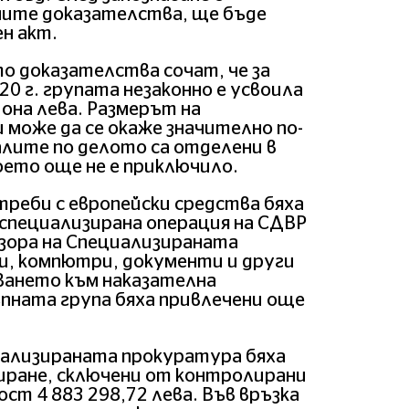
ните доказателства, ще бъде
н акт.
о доказателства сочат, че за
20 г. групата незаконно е усвоила
иона лева. Размерът на
може да се окаже значително по-
лите по делото са отделени в
оето още не е приключило.
реби с европейски средства бяха
и специализирана операция на СДВР
зора на Специализираната
и, компютри, документи и други
дването към наказателна
пната група бяха привлечени още
иализираната прокуратура бяха
сиране, сключени от контролирани
т 4 883 298,72 лева. Във връзка