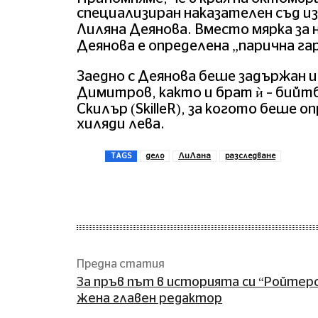
специализиран наказателен съд и
Лиляна Деянова. Вместо мярка за 
Деянова е определена „парична гар
Заедно с Деянова беше задържан 
Димитров, както и брат ѝ – бийтб
Скилър (SkilleR), за когото беше 
хиляди лева.
TAGS
дело
ЛиЛана
разследване
Сподели
Предна статия
За пръв път в историята си “Ройтер
жена главен редактор