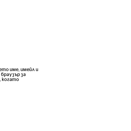
ето име, имейл и
 браузър за
, когато