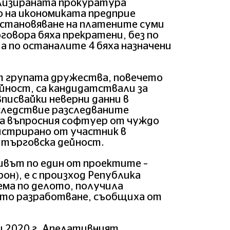
лизираната прокуратура
 на икономиката предприе
зстановяване на платените суми
говора бяха прекратени, без по
 а по останалите 4 бяха назначени
т групата дружества, повечето
ейност, са кандидатствали за
писвайки неверни данни в
следствие разследваните
на въпросния софтуер от чуждо
истрирано от участник в
 търговска дейност.
тивът по един от проектите –
н), е с произход Република
ема по делото, получила
ото разработване, съобщиха от
и 2020 г. Апелативният