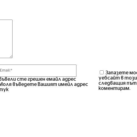
Коментар
Email:*
Запазете мо
уебсайт в този
Въвели сте грешен емайл адрес
следващия път
Моля въведете Вашият имейл адрес
коментирам.
тук