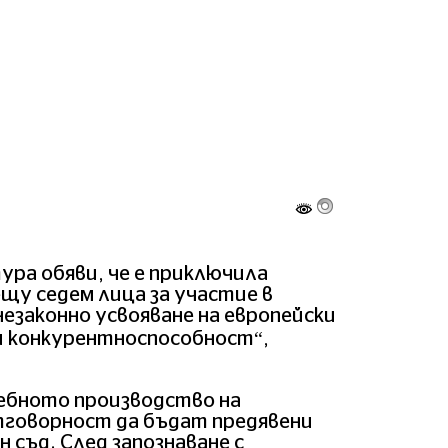
ра обяви, че е приключила
щу седем лица за участие в
незаконно усвояване на европейски
и конкурентноспособност“,
ебното производство на
тговорност да бъдат предявени
 съд. След запознаване с