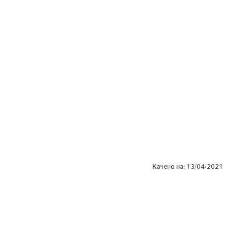
MORE
СПОРТ
ЛАЙФСТАЙЛ
COVID 19
Качено на:
13/04/2021
Сподели