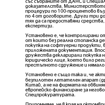
със събраните от ДАНС и Специа
доказателства, Министерството
процедури по 100-процентово въ
по 4 от договорите. Други три до
тях да са предоставяни средства,
експертизи.
Установено е, че контролирани о
от които без реална стопанска д
покупка на софтуерни продукти, в
приложената документация. Впо
дружества декларирали покупка 
юридическо лице, което било рег
престъпното сдружение и нямало
Установено е също така и, че ак
безпилотен летателен апарат (дро
Китай, а не на фирмата на обвиня
европейско финансиране за негов
Спецпрокуратурата.
Припомняме, че в края на октомвр