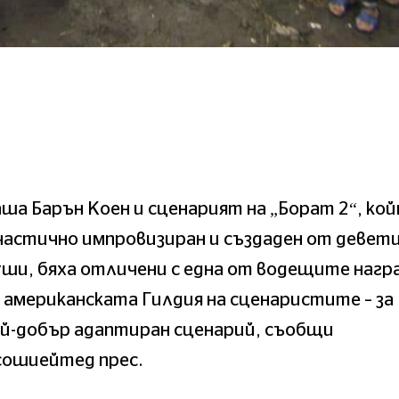
ша Барън Коен и сценарият на „Борат 2“, ко
частично импровизиран и създаден от девет
ши, бяха отличени с една от водещите нагр
 американската Гилдия на сценаристите – за
ай-добър адаптиран сценарий, съобщи
сошиейтед прес.