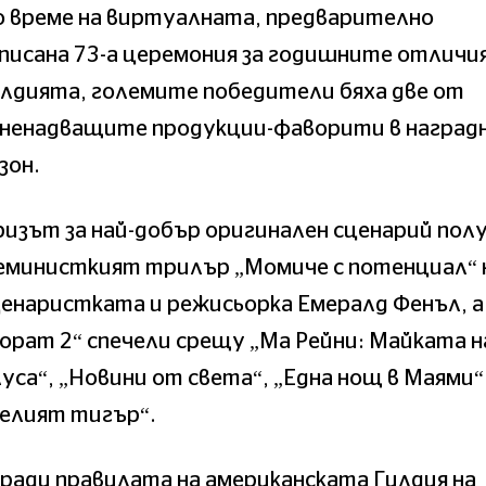
о време на виртуалната, предварително
писана 73-а церемония за годишните отличия
лдията, големите победители бяха две от
зненадващите продукции-фаворити в наград
зон.
изът за най-добър оригинален сценарий пол
еминисткият трилър „Момиче с потенциал“ 
енаристката и режисьорка Емералд Фенъл, а
орат 2“ спечели срещу „Ма Рейни: Майката н
уса“, „Новини от света“, „Една нощ в Маями“
Белият тигър“.
ради правилата на американската Гилдия на