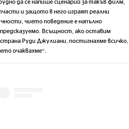
удно да се напише сценарий за такъв филм,
части и защото в него играят реални
чности, чието поведение е напълно
предсказуемо. Всъщност, ако оставим
страна Руди Джулиани, постигнахме всичко,
ето очаквахме“.