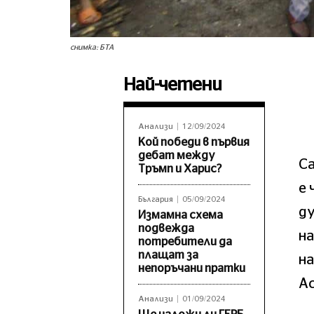
снимка: БТА
Най-четени
Анализи
12/09/2024
Кой победи в първия
дебат между
Са
Тръмп и Харис?
е 
България
05/09/2024
ду
Измамна схема
подвежда
на
потребители да
плащат за
н
непоръчани пратки
А
Анализи
01/09/2024