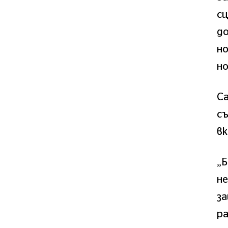
сц
до
но
но
Са
съ
вк
„Б
не
за
ра