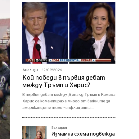
12/09/2024
Анализи
Кой победи в първия дебат
между Тръмп и Харис?
В първия дебат между Доналд Тръмп и Камала
Харис се коментираха много от важните за
американците теми - инфлацията,...
България
Измамна схема подвежда