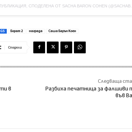
ПУБЛИКАЦИЯ, СПОДЕЛЕНА
AGS
Борат 2
награда
Саша Барън Коен
Сподели
Следваща ст
ти в
Разбиха печатница за фалшиви 
във В