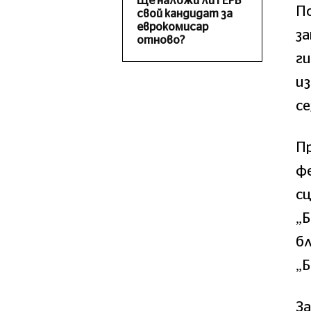
Ще наложи ли ГЕРБ
П
свой кандидат за
еврокомисар
за
отново?
ги
и
се
Пр
ф
сц
„Б
бл
„
За