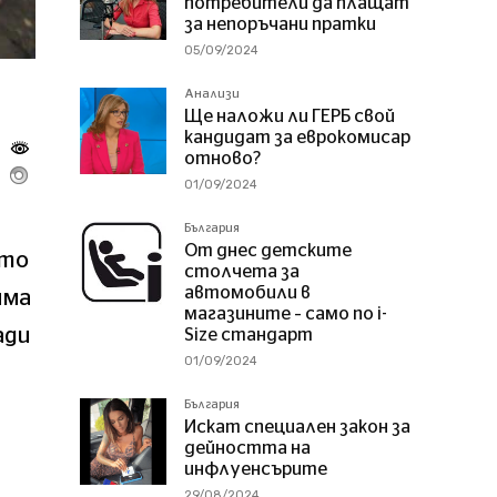
потребители да плащат
за непоръчани пратки
05/09/2024
Анализи
Ще наложи ли ГЕРБ свой
кандидат за еврокомисар
отново?
01/09/2024
България
От днес детските
йто
столчета за
автомобили в
има
магазините – само по i-
ади
Size стандарт
01/09/2024
България
Искат специален закон за
дейността на
инфлуенсърите
29/08/2024