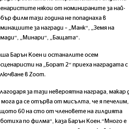
енаристите някои от номинираните за най-
бър филм тази година не попаднаха в
минациите за награди – „Манк“, „Земя на
мади“, „Минари“, „Бащата“.
ша Барън Коен и останалите осем
сценаристи на „Борат 2“ приеха наградата с
лючване в Zoom.
лагодаря за тази невероятна награда, макар 
 мога да се отърва от мисълта, че я печелим,
щото 60 на сто от членовете на гилдията
ботиха по филма“, каза Барън Коен.“Много е