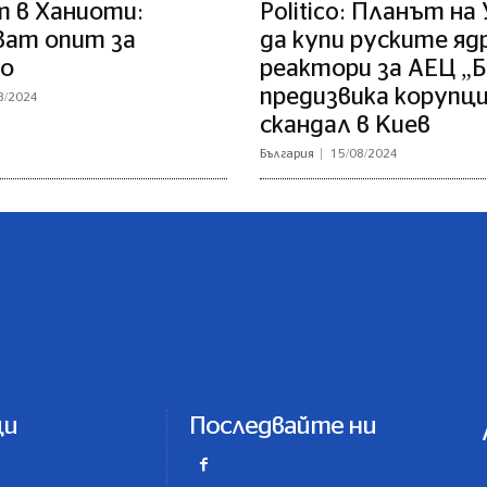
 в Ханиоти:
Politico: Планът на
ват опит за
да купи руските яд
о
реактори за АЕЦ „
предизвика корупц
8/2024
скандал в Киев
България
15/08/2024
ци
Последвайте ни