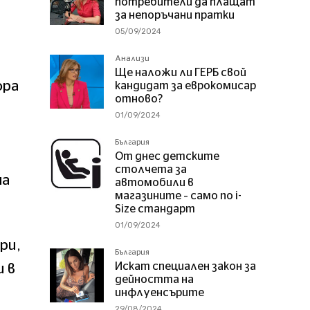
потребители да плащат
за непоръчани пратки
05/09/2024
Анализи
Ще наложи ли ГЕРБ свой
ора
кандидат за еврокомисар
отново?
01/09/2024
България
От днес детските
столчета за
ма
автомобили в
магазините – само по i-
Size стандарт
01/09/2024
ри,
България
Искат специален закон за
и в
дейността на
инфлуенсърите
29/08/2024