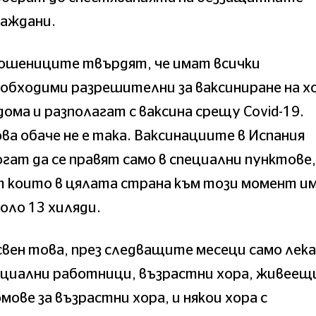
раждани.
ошениците твърдят, че имат всички
обходими разрешителни за ваксиниране на х
дома и разполагат с ваксина срещу Covid-19.
ва обаче не е така. Ваксинациите в Испания
гат да се правят само в специални пунктове,
 които в цялата страна към този момент и
оло 13 хиляди.
вен това, през следващите месеци само лека
циални работници, възрастни хора, живеещ
мове за възрастни хора, и някои хора с