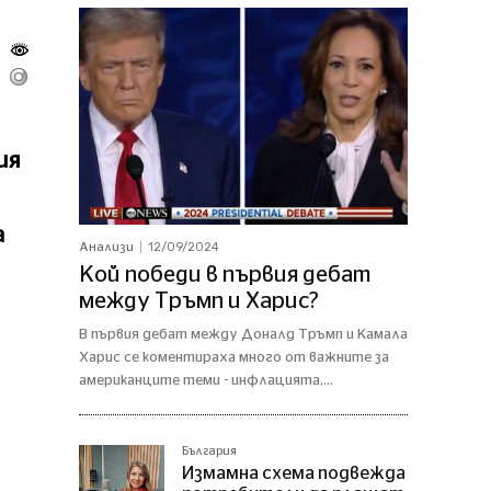
ия
а
12/09/2024
Анализи
Кой победи в първия дебат
между Тръмп и Харис?
В първия дебат между Доналд Тръмп и Камала
Харис се коментираха много от важните за
американците теми - инфлацията,...
България
Измамна схема подвежда