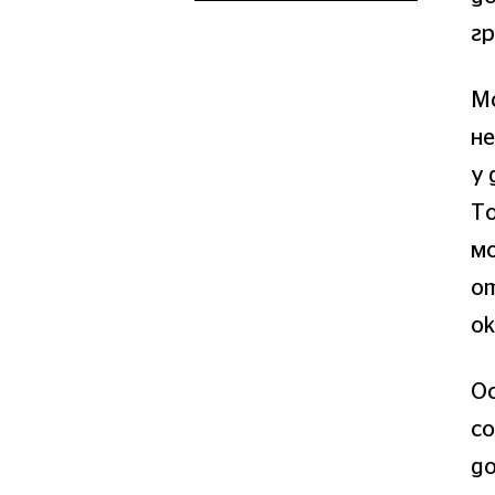
г
М
не
у 
То
мо
от
ок
Ос
со
до