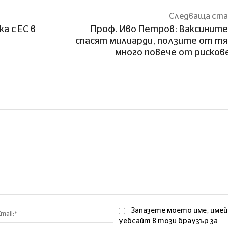
Следваща ст
а с ЕС в
Проф. Иво Петров: Ваксинит
спасят милиарди, ползите от тя
много повече от риско
Email:*
Запазете моето име, имей
уебсайт в този браузър за