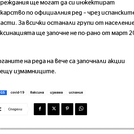
вреждания ще могат да си инжектират
карство по официалния ред – чрез испанскит
асти. За всички останали групи от населени
ксинацията ще започне не по-рано от март 2
ганите на реда на вече са започнали акции
рещу измамниците.
AGS
covid-19
ваксина
измама
испания
Сподели