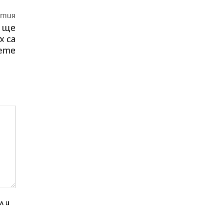
атия
е ще
х са
вете
л и