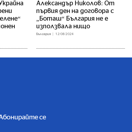
 Украйна
Александър Николов: От
рени
първия ден на договора с
Белене“
„Боташ“ България не е
ионен
използвала нищо
България
12/08/2024
Абонирайте се