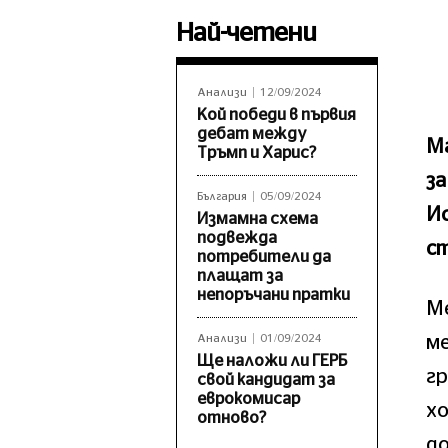
Най-четени
Анализи
12/09/2024
Кой победи в първия
дебат между
М
Тръмп и Харис?
за
България
05/09/2024
Ис
Измамна схема
подвежда
ст
потребители да
плащат за
непоръчани пратки
Ме
м
Анализи
01/09/2024
Ще наложи ли ГЕРБ
г
свой кандидат за
еврокомисар
хо
отново?
д