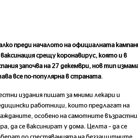
алко преди началото на официалната кампан
 ваксинация срещу коронавирус, която и в
пания започва на 27 декември, нов тип измам
ава все по-популярна в страната
.
стни издания пишат за мними лекари и
едицински работници, които предлагат на
ражданите, особено на самотните възрастни
ра, да се ваксинират у дома. Целта – да се
оберат до спестяванията на беззащитните