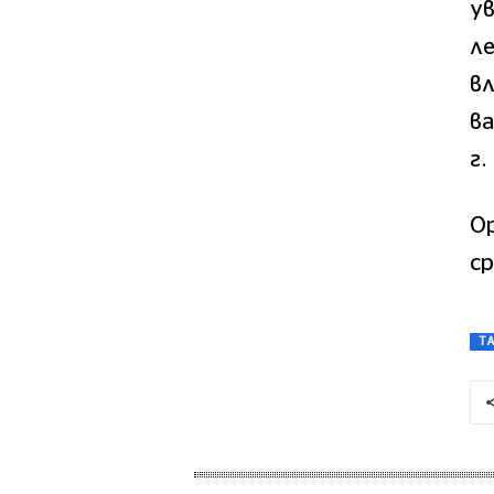
у
ле
вл
ва
г.
Ор
с
T