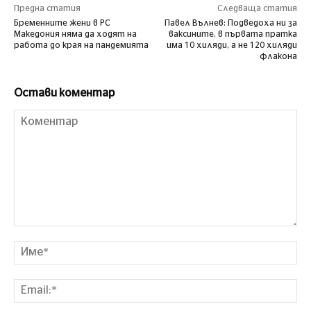
Предна статия
Следваща статия
Бременните жени в РС
Павел Вълнев: Подведоха ни за
Македония няма да ходят на
ваксините, в първата пратка
работа до края на пандемията
има 10 хиляди, а не 120 хиляди
флакона
Остави коментар
Коментар
Им
Ema