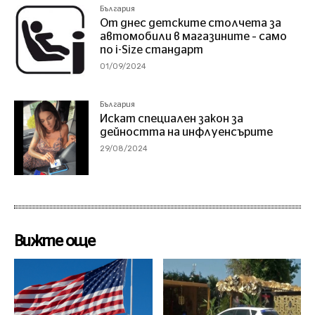
България
От днес детските столчета за
автомобили в магазините – само
по i-Size стандарт
01/09/2024
България
Искат специален закон за
дейността на инфлуенсърите
29/08/2024
Вижте още