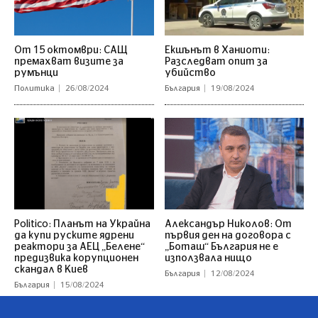
От 15 октомври: САЩ
Екшънът в Ханиоти:
премахват визите за
Разследват опит за
румънци
убийство
Политика
26/08/2024
България
19/08/2024
Politico: Планът на Украйна
Александър Николов: От
да купи руските ядрени
първия ден на договора с
реактори за АЕЦ „Белене“
„Боташ“ България не е
предизвика корупционен
използвала нищо
скандал в Киев
България
12/08/2024
България
15/08/2024