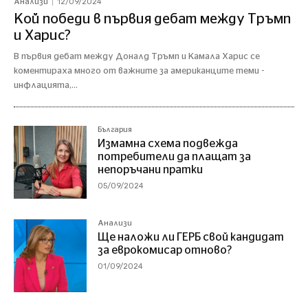
12/09/2024
Анализи
Кой победи в първия дебат между Тръмп
и Харис?
В първия дебат между Доналд Тръмп и Камала Харис се
коментираха много от важните за американците теми -
инфлацията,...
България
Измамна схема подвежда
потребители да плащат за
непоръчани пратки
05/09/2024
Анализи
Ще наложи ли ГЕРБ свой кандидат
за еврокомисар отново?
01/09/2024