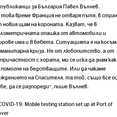
публиканци за България Павел Вълнев.
 това време Франция не отваря пътя, в стра
 новия щам на короната. Казват, че в
илометричната опашка от автомобили и
рове има и 8 бебета. Ситуацията е на косъм
манитарна криза. Не от любопитство, а от
причастност с хората, ми се иска да знам ка
 помогне на бедстващите. Или да чакаме
ждението на Спасителя, та той, също все 
бе, да се разпореди“, пише Вълнев.