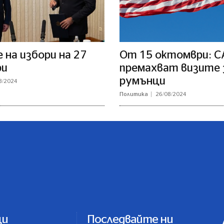
на избори на 27
От 15 октомври: 
ри
премахват визите 
румънци
8/2024
Политика
26/08/2024
ци
Последвайте ни