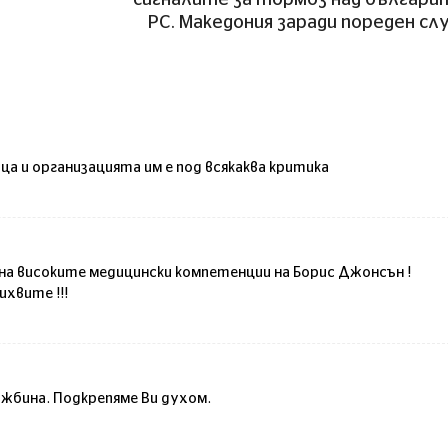
сигналите за тормоз над българи
РС. Македония заради пореден сл
ца и организацията им е под всякаква критика
на високите медицински компетенции на Борис Джонсън !
ихвите !!!
ужбина. Подкрепяме Ви духом.