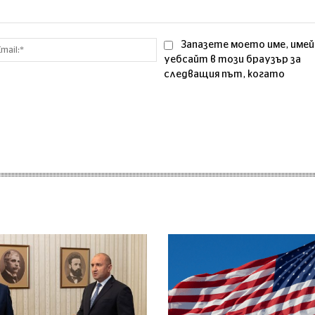
Email:*
Запазете моето име, имей
уебсайт в този браузър за
следващия път, когато