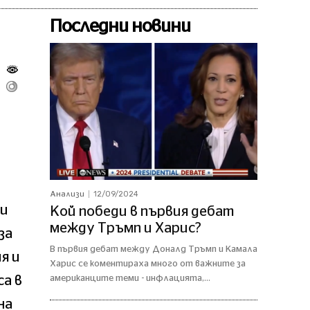
Последни новини
и
12/09/2024
Анализи
си
Кой победи в първия дебат
между Тръмп и Харис?
за
В първия дебат между Доналд Тръмп и Камала
я и
Харис се коментираха много от важните за
а в
американците теми - инфлацията,...
на