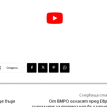
Сподели
Следваща ст
ще бъде
От ВМРО огласят пред Ев