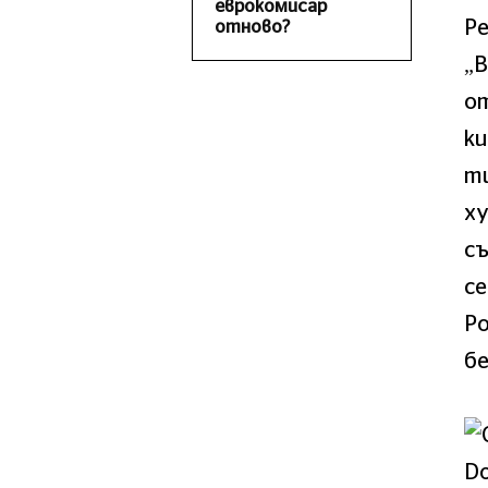
еврокомисар
Ре
отново?
„В
от
к
ти
ху
съ
се
Ро
бе