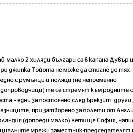
й-малко 2 хиляди българи са в капана Дувър 
ри джипка Тойота не може да стигне до тях.
едно с румънци и поляци (не непременно
допроводчици) те се стремят към родните 
ста – едни за постоянно след Брекзит, други 
азниците, при затворено за полети от Англи
ландия (допреди малко) летище София, напис
оциалните мрежи заместник-председателят 