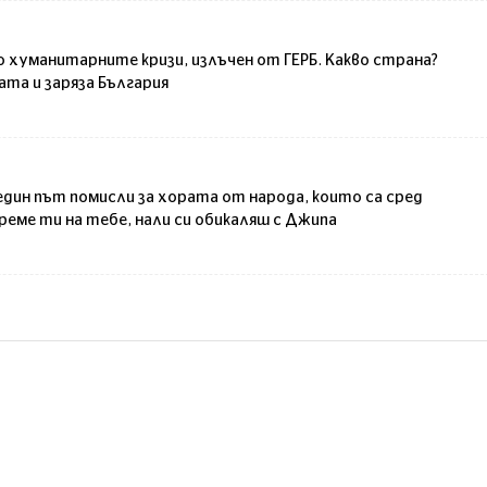
 хуманитарните кризи, излъчен от ГЕРБ. Какво страна?
та и заряза България
 един път помисли за хората от народа, които са сред
еме ти на тебе, нали си обикаляш с Джипа