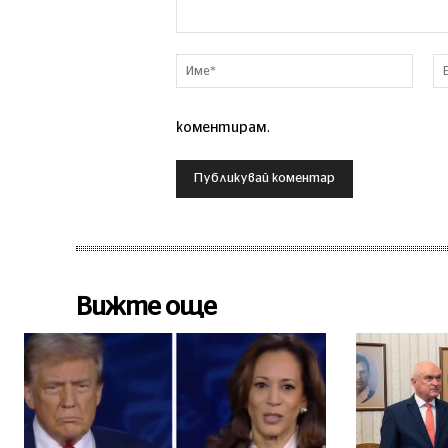
Коментар
Име*
коментирам.
Вижте още