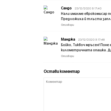
23/12/2020 В 17:40
Сандо
Нали имахме еврокомисар по
Предложиха й тлъста запла
Отговори
23/12/2020 В 17:48
Манджа
Бойко, Тиквоч мръсен! Поне
километричната опашка. Др
Отговори
Остави коментар