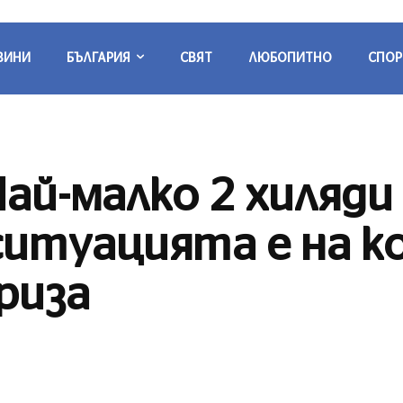
ВИНИ
БЪЛГАРИЯ
СВЯТ
ЛЮБОПИТНО
СПОР
ай-малко 2 хиляди 
ситуацията е на к
риза