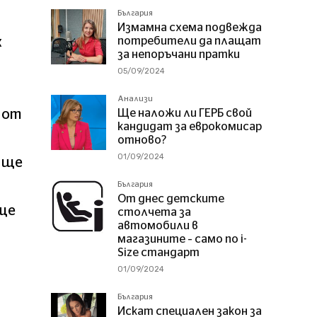
България
Измамна схема подвежда
х
потребители да плащат
за непоръчани пратки
05/09/2024
Анализи
 от
Ще наложи ли ГЕРБ свой
кандидат за еврокомисар
отново?
01/09/2024
к ще
България
От днес детските
още
столчета за
автомобили в
магазините – само по i-
Size стандарт
01/09/2024
България
Искат специален закон за