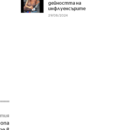
дейността на
инфлуенсърите
29/08/2024
атия
ропа