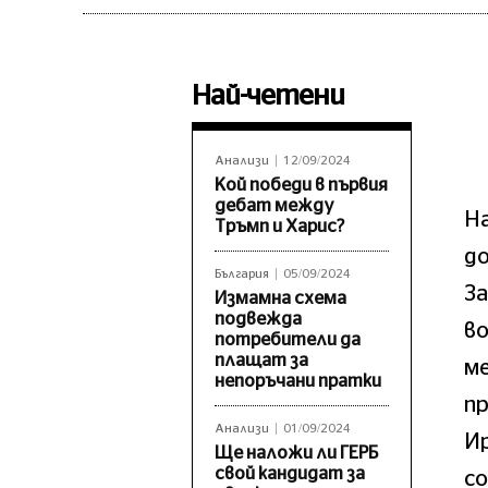
Най-четени
Анализи
12/09/2024
Кой победи в първия
дебат между
На
Тръмп и Харис?
до
България
05/09/2024
За
Измамна схема
подвежда
во
потребители да
плащат за
ме
непоръчани пратки
пр
Анализи
01/09/2024
Ир
Ще наложи ли ГЕРБ
свой кандидат за
с