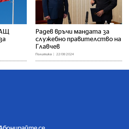
САЩ
Радев връчи мандата за
за
служебно правителство на
Главчев
Политика
22/08/2024
Абонирайте се