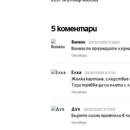
ген. Мутафчийски
5 коментари
23/12/2020 В 16:50
винаги
Винаги по празниците лудни
Отговори
23/12/2020 В 17:10
Елха
Жалка картина, следствие 
Този трябва да си плати с л
Отговори
23/12/2020 В 17:20
Дух
Бъдете силни приятели в ч
Отговори