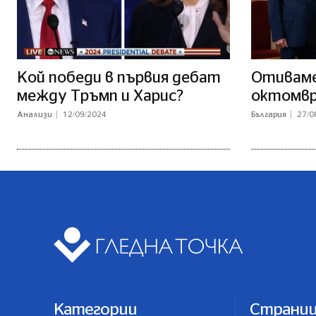
Кой победи в първия дебат
Отиваме 
между Тръмп и Харис?
октомв
Анализи
12/09/2024
България
27/0
Категории
Страни