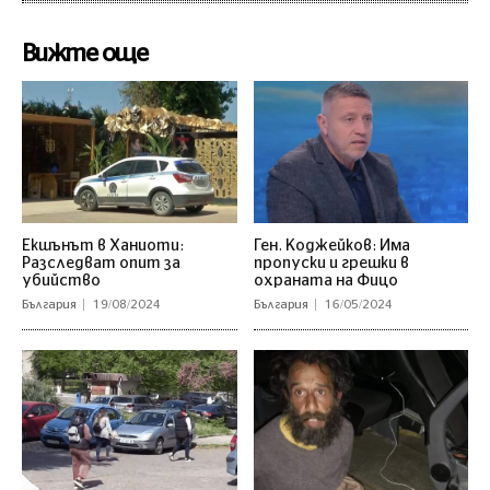
Вижте още
Екшънът в Ханиоти:
Ген. Коджейков: Има
Разследват опит за
пропуски и грешки в
убийство
охраната на Фицо
България
19/08/2024
България
16/05/2024