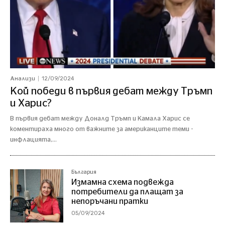
12/09/2024
Анализи
Кой победи в първия дебат между Тръмп
и Харис?
В първия дебат между Доналд Тръмп и Камала Харис се
коментираха много от важните за американците теми -
инфлацията,...
България
Измамна схема подвежда
потребители да плащат за
непоръчани пратки
05/09/2024