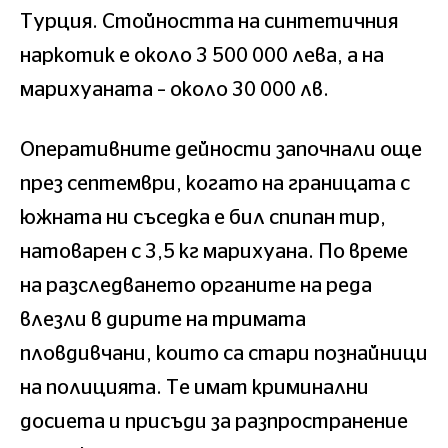
Турция. Стойността на синтетичния
наркотик е около 3 500 000 лева, а на
марихуаната – около 30 000 лв.
Оперативните дейности започнали още
през септември, когато на границата с
южната ни съседка е бил спипан тир,
натоварен с 3,5 кг марихуана. По време
на разследването органите на реда
влезли в дирите на тримата
пловдивчани, които са стари познайници
на полицията. Те имат криминални
досиета и присъди за разпространение