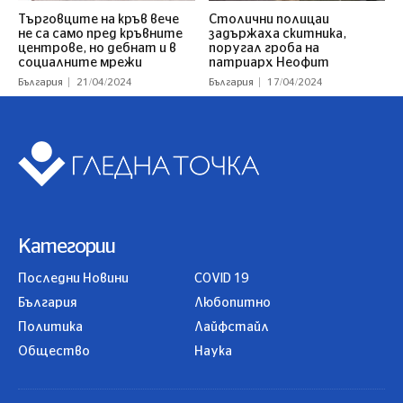
Търговците на кръв вече
Столични полицаи
не са само пред кръвните
задържаха скитника,
центрове, но дебнат и в
поругал гроба на
социалните мрежи
патриарх Неофит
България
21/04/2024
България
17/04/2024
Категории
Последни Новини
COVID 19
България
Любопитно
Политика
Лайфстайл
Общество
Наука