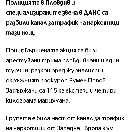
Полицията в Пловдив и
специализираните звена в ДАНС са
разбили канал за трафик на наркотици
тази нощ
.
При извършената акция са били
арестувани трима пловдивчани и един
турчин, разкри пред журналисти
окръжният прокурор Румен Попов.
Задържани са 115 кг екстази и четири
килограма марихуана.
Групата е била част от канал за трафик
на наркотици от Западна Европа към