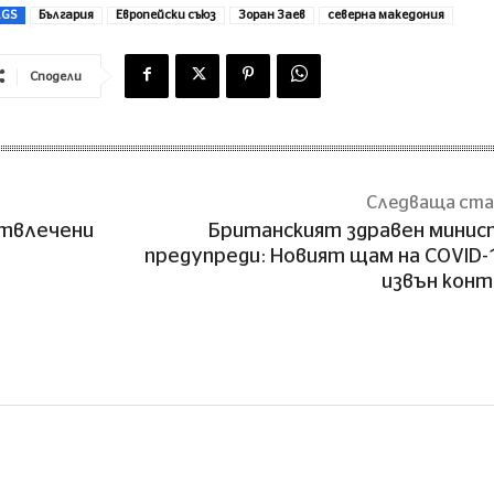
AGS
България
Европейски съюз
Зоран Заев
северна македония
Сподели
Следваща ст
отвлечени
Британският здравен мини
предупреди: Новият щам на COVID-
извън кон