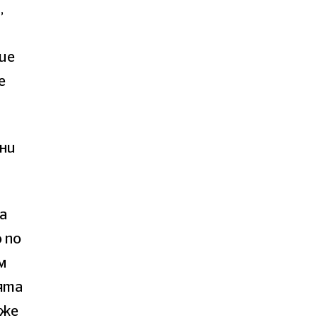
,
ие
е
рни
а
 по
м
оята
оже