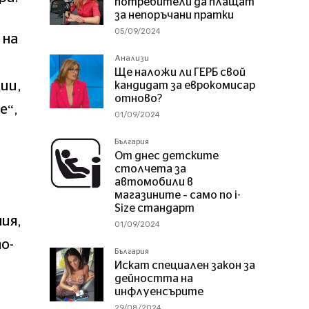
потребители да плащат
за непоръчани пратки
05/09/2024
 на
Анализи
Ще наложи ли ГЕРБ свой
ии,
кандидат за еврокомисар
отново?
е“,
01/09/2024
България
От днес детските
столчета за
автомобили в
магазините – само по i-
Size стандарт
ия,
01/09/2024
о-
България
Искат специален закон за
дейността на
инфлуенсърите
29/08/2024