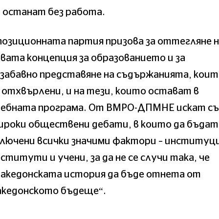
 останат без работа.
озиционната партия призова за оттегляне 
вата концепция за образованието и за
забавно представяне на съдържанията, кои
 отхвърлени, и на тези, които остават в
чебната програма. От ВМРО-ДПМНЕ искат с
ироки обществени дебати, в които да бъдат
лючени всички значими фактори – институц
ститути и учени, за да не се случи така, че
македонската история да бъде отнета от
акедонското бъдеще“.