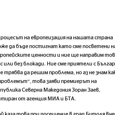
роцесът на европеизация на нашата страна
же да бъде постигнат като сме посветени н
ропейските ценности и ние ще направим то
с или без блокади. Ние сме приятели с Българ
е трябва да решим проблема, но аз не знам ка
проблемът“, това заяви премиерът на
публика Северна Македония Зоран Заев,
тиран от агенция МИА и БТА.
й каза това при посещение в град Битоля вче