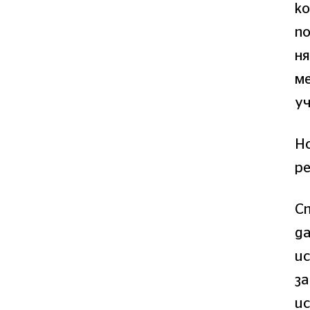
ко
по
ня
м
уч
Но
ре
С
да
ис
за
и