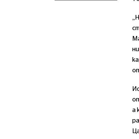
„Н
ст
М
ни
ка
о
Ис
от
а 
р
Ца