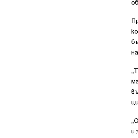
о
П
ко
бъ
на
„Т
ма
въ
ц
„О
и