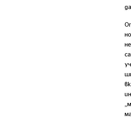
да
Оп
но
не
са
у
ш
вк
ин
„
м