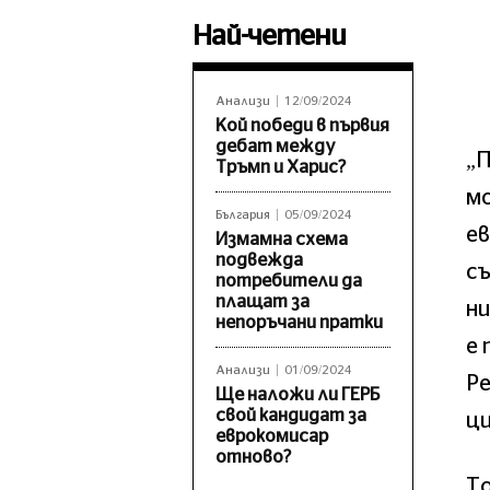
Най-четени
Анализи
12/09/2024
Кой победи в първия
дебат между
„П
Тръмп и Харис?
мо
България
05/09/2024
ев
Измамна схема
подвежда
съ
потребители да
плащат за
ни
непоръчани пратки
е 
Анализи
01/09/2024
Ре
Ще наложи ли ГЕРБ
свой кандидат за
ци
еврокомисар
отново?
То