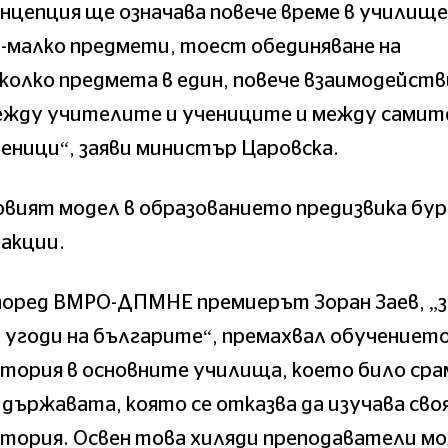
нцепция ще означава повече време в училище
-малко предмети, тоест обединяване на
колко предмета в един, повече взаимодейств
ежду учителите и учениците и между самит
еници“, заяви министър Царовска.
вият модел в образованието предизвика бу
акции.
поред ВМРО-ДПМНЕ премиерът Зоран Заев, „з
 угоди на българите“, премахвал обучението
тория в основните училища, което било сра
 държавата, която се отказва да изучава св
стория. Освен това хиляди преподаватели м