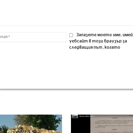
Email:*
Запазете моето име, имей
уебсайт в този браузър за
следващия път, когато