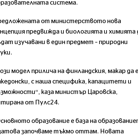
бразователната система.
редложената от министерството нова
нцепция предвижда и биологията и химията 
дат изучавани в един предмет – природни
уки.
ози модел прилича на финландския, макар да 
кедонски, с наша специфика, капацитети и
зможности“, каза министър Царовска,
итирана от Пулс24.
сновното образование е база на образовани
 затова започваме тъкмо оттам. Новата