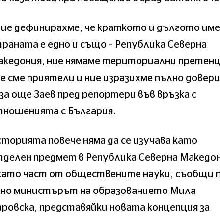
ие дефинирахме, че краткото и дългото име
раната е едно и също – Република Северна
акедония, ние нямаме териториални претенц
е сме приятели и ние изразихме пълно довери
за още Заев пред репортери във връзка с
тношенията с България.
торията повече няма да се изучава като
делен предмет в Република Северна Македон
като част от обществените науки, съобщи п
ано министърът на образованието Мила
ровска, представяйки новата концепция за