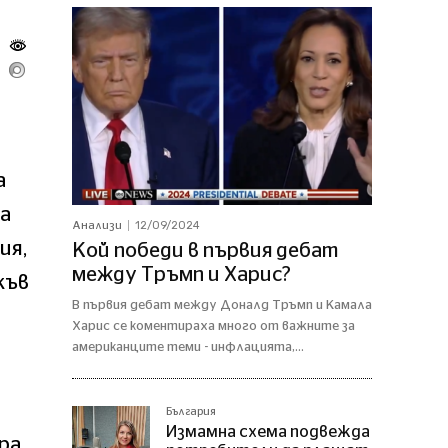
а
ва
12/09/2024
Анализи
ия,
Кой победи в първия дебат
между Тръмп и Харис?
къв
В първия дебат между Доналд Тръмп и Камала
Харис се коментираха много от важните за
американците теми - инфлацията,...
България
Измамна схема подвежда
ра.