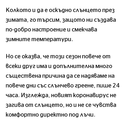
Колкото и да е оскъдно слънцето през
зимата, го търсим, защото ни създава
по-добро настроение и смекчава
зимните температури.
Но се оказва, че този сезон повече от
всеки друг има и допълнителна много
съществена причина да се надяваме на
повече дни със слънчево греене, пише 24
часа. Изглежда, новият коронавирус не
загива от слънцето, но и не се чувства
комфортно директно под лъчи.