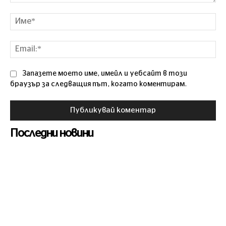
Коментар
Им
Ema
Запазете моето име, имейл и уебсайт в този
браузър за следващия път, когато коментирам.
Последни новини