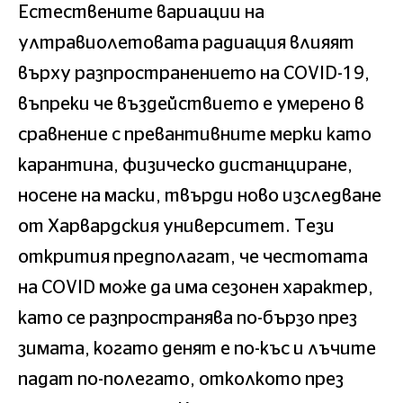
Естествените вариации на
ултравиолетовата радиация влияят
върху разпространението на COVID-19,
въпреки че въздействието е умерено в
сравнение с превантивните мерки като
карантина, физическо дистанциране,
носене на маски, твърди ново изследване
от Харвардския университет. Тези
открития предполагат, че честотата
на COVID може да има сезонен характер,
като се разпространява по-бързо през
зимата, когато денят е по-къс и лъчите
падат по-полегато, отколкото през