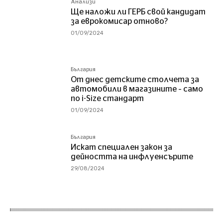
Анализи
Ще наложи ли ГЕРБ свой кандидат
за еврокомисар отново?
01/09/2024
България
От днес детските столчета за
автомобили в магазините – само
по i-Size стандарт
01/09/2024
България
Искат специален закон за
дейността на инфлуенсърите
29/08/2024