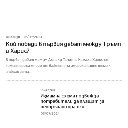
12/09/2024
Анализи
Кой победи в първия дебат между Тръмп
и Харис?
В първия дебат между Доналд Тръмп и Камала Харис се
коментираха много от важните за американците теми -
инфлацията,...
България
Измамна схема подвежда
потребители да плащат за
непоръчани пратки
05/09/2024