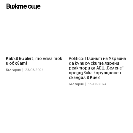
Вижте още
Какъв BG alert, то няма ток
Politico: Планът на Украйна
и обхват!
да купи руските ядрени
реактори за АЕЦ „Белене“
България
23/08/2024
предизвика корупционен
скандал в Киев
България
15/08/2024