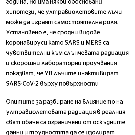
година, но има някои обосновани
хипотези, че ултравиолетовите лъчи
може да играят самостоятелна роля.
Установено е, че сродни видове
коронавируси като SARS и MERS са
чувствителни към слънчевата радиация
и скорошни лабораторни проучвания
показват, че УВ лъчите инактивират
SARS-CoV-2 върху повърхности
Опитите за разбиране на влиянието на
ултравиолетовата радиация в реалния
свят обаче са ограничени от оскъдните
данни и трудността да се изолират