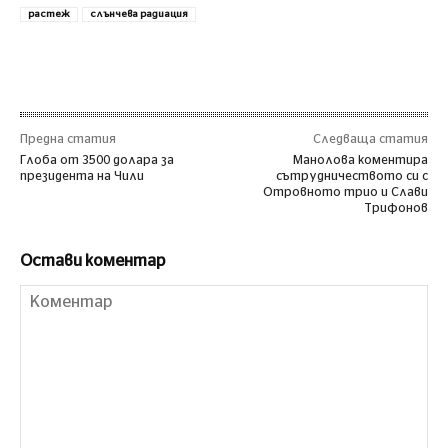
растеж
слънчева радиация
Предна статия
Следваща статия
Глоба от 3500 долара за
Манолова коментира
президента на Чили
сътрудничеството си с
Отровното трио и Слави
Трифонов
Остави коментар