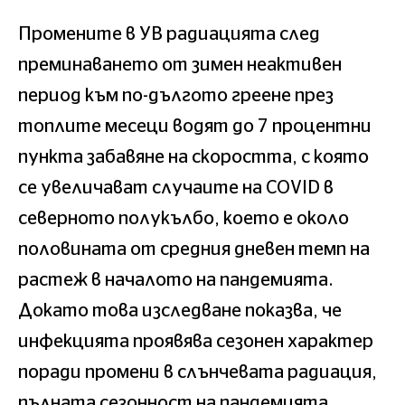
Промените в УВ радиацията след
преминаването от зимен неактивен
период към по-дългото греене през
топлите месеци водят до 7 процентни
пункта забавяне на скоростта, с която
се увеличават случаите на COVID в
северното полукълбо, което е около
половината от средния дневен темп на
растеж в началото на пандемията.
Докато това изследване показва, че
инфекцията проявява сезонен характер
поради промени в слънчевата радиация,
пълната сезонност на пандемията