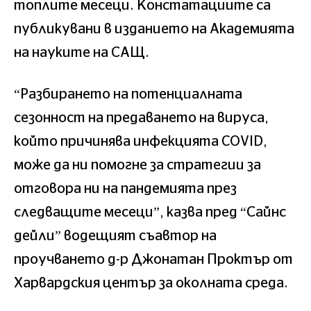
топлите месеци. Констатациите са
публикувани в изданието на Академията
на науките на САЩ.
“Разбирането на потенциалната
сезонност на предаването на вируса,
който причинява инфекцията COVID,
може да ни помогне за стратегии за
отговора ни на пандемията през
следващите месеци”, казва пред “Сайнс
дейли” водещият съавтор на
проучването д-р Джонатан Проктър от
Харвардския център за околната среда.