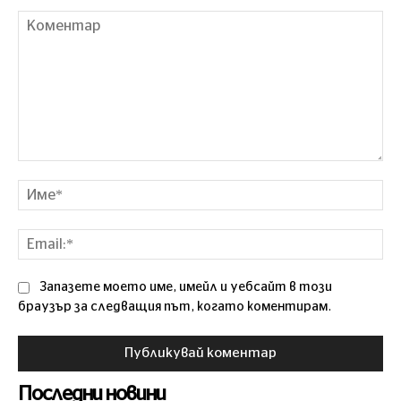
Коментар
Им
Ema
Запазете моето име, имейл и уебсайт в този
браузър за следващия път, когато коментирам.
Последни новини