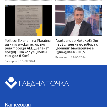
Politico: Планът на Украйна
Александър Николов: От
да купи руските ядрени
първия ден на договора с
реактори за АЕЦ „Белене“
„Боташ“ България не е
предизвика корупционен
използвала нищо
скандал в Киев
България
12/08/2024
България
15/08/2024
Категории