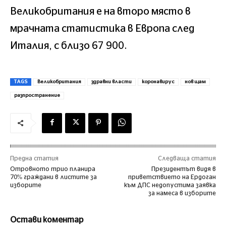
Великобритания е на второ място в
мрачната статистика в Европа след
Италия, с близо 67 900.
TAGS
Великобритания
здравни власти
коронавирус
нов щам
разпространение
Предна статия
Следваща статия
Отровното трио планира
Президентът видя в
70% граждани в листите за
приветствието на Ердоган
изборите
към ДПС недопустима заявка
за намеса в изборите
Остави коментар