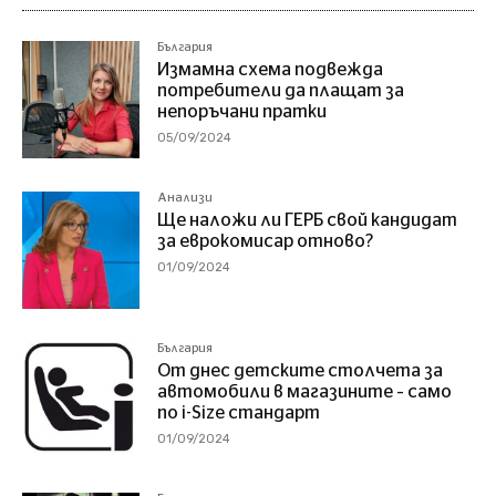
България
Измамна схема подвежда
потребители да плащат за
непоръчани пратки
05/09/2024
Анализи
Ще наложи ли ГЕРБ свой кандидат
за еврокомисар отново?
01/09/2024
България
От днес детските столчета за
автомобили в магазините – само
по i-Size стандарт
01/09/2024