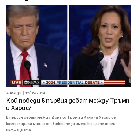
12/09/2024
Анализи
Кой победи в първия дебат между Тръмп
и Харис?
В първия дебат между Доналд Тръмп и Камала Харис се
коментираха много от важните за американците теми -
инфлацията,...