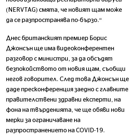
(NERVTAG) смята, че новият щам може
да се разпространява по-бързо.“
Днес британският премиер Борис
Джонсън ще има видеоконферентен
разговор с министри, за да обсъдят
безпокойството от новия щам, съобщи
негов говорител. След това Джонсън ще
даде пресконференция заедно с главните
правителствени здравни експерти, на
фона на твърденията, че ще обяви нови
мерки за ограничаване на
разпространението на COVID-19.