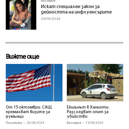
България
Искат специален закон за
дейността на инфлуенсърите
29/08/2024
Вижте още
От 15 октомври: САЩ
Екшънът в Ханиоти:
премахват визите за
Разследват опит за
румънци
убийство
Политика
26/08/2024
България
19/08/2024