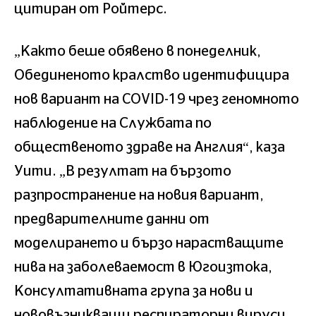
цитиран от Ройтерс.
„Както беше обявено в понеделник,
Обединеното кралство идентифицира
нов вариант на COVID-19 чрез геномното
наблюдение на Службата по
общественото здраве на Англия“, каза
Уити. „В резултат на бързото
разпространение на новия вариант,
предварителните данни от
моделирането и бързо нарастващите
нива на заболеваемост в Югоизтока,
Консултативната група за нови и
нововъзникващи респираторни вируси