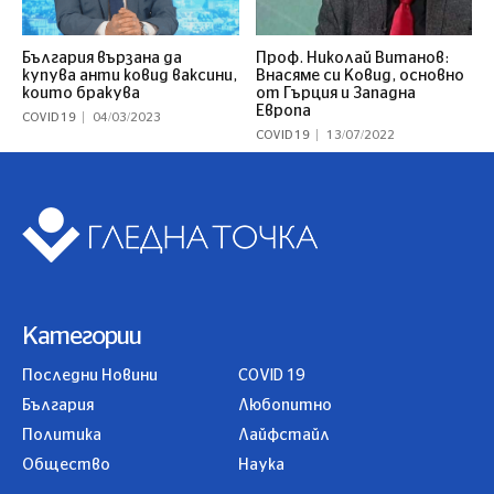
България вързана да
Проф. Николай Витанов:
купува анти ковид ваксини,
Внасяме си Ковид, основно
които бракува
от Гърция и Западна
Европа
COVID 19
04/03/2023
COVID 19
13/07/2022
Категории
Последни Новини
COVID 19
България
Любопитно
Политика
Лайфстайл
Общество
Наука