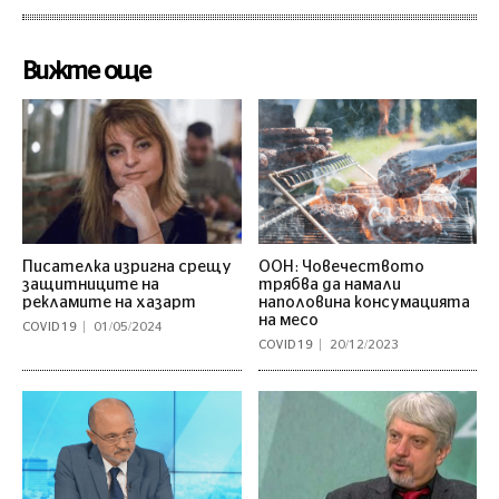
Вижте още
Писателка изригна срещу
ООН: Човечеството
защитниците на
трябва да намали
рекламите на хазарт
наполовина консумацията
на месо
COVID 19
01/05/2024
COVID 19
20/12/2023