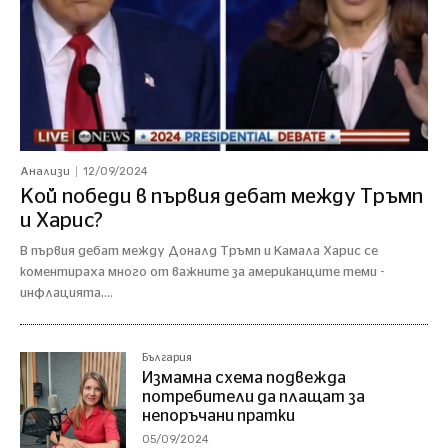
12/09/2024
Анализи
Кой победи в първия дебат между Тръмп
и Харис?
В първия дебат между Доналд Тръмп и Камала Харис се
коментираха много от важните за американците теми -
инфлацията,...
България
Измамна схема подвежда
потребители да плащат за
непоръчани пратки
05/09/2024