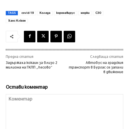
TAGS
covid-19
Коледа
коронавирус
мерки
СЗО
Ханс Клюге
Предна статия
Следваща статия
Задържаха кокаин за близо 2
Автобус на градския
милиона на ГКПП „Лесово“
транспорт в Бургас се запали
в движение
Остави коментар