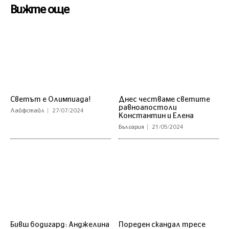
Вижте още
Светът е Олимпиада!
Днес честваме светите
равноапостоли
Лайфстайл
27/07/2024
Константин и Елена
България
21/05/2024
Бивш бодигард: Анджелина
Пореден скандал тресе