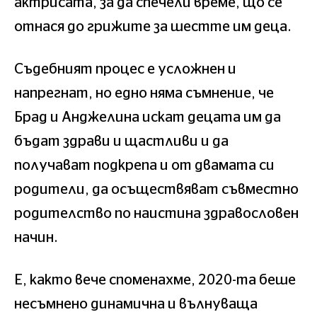
актрисата, за да спечели време, що се
отнася до грижите за шестте им деца.
Съдебният процес е усложнен и
напрегнат, но едно няма съмнение, че
Брад и Анджелина искат децата им да
бъдат здрави и щастливи и да
получават подкрепа и от двамата си
родители, да осъществяват съвместно
родителство по наистина здравословен
начин.
Е, както вече споменахме, 2020-та беше
несъмнено динамична и вълнуваща