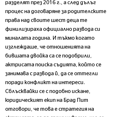
разделят през 2016 г., а след дълъг
процес на договаряне за родителските
права над своите шест деца те
финилизираха официално развода си
миналата година. И тъкмо когато
изглеждаше, че отношенията на
бившата двойка са се подобрили,
актрисата поиска съдията, който се
занимава с развода й, да се оттегли
поради конфликт на интереси.
Сблъсквайки се с подобно искане,
юридическият екип на Брад Пит
отговори, че това е стратегия на