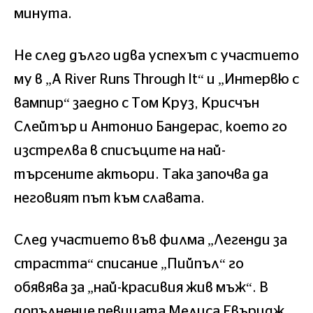
минута.
Не след дълго идва успехът с участието
му в „A River Runs Through It“ и „Интервю с
вампир“ заедно с Том Круз, Крисчън
Слейтър и Антонио Бандерас, което го
изстрелва в списъците на най-
търсените актьори. Така започва да
неговият път към славата.
След участието във филма „Легенди за
страстта“ списание „Пийпъл“ го
обявява за „най-красивия жив мъж“. В
допълнение певицата Мелиса Евъридж