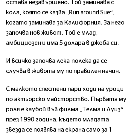
остава незавършено. Той заминава с
кола, която се казва „Run around Sue“,
когато заминава за Калифорния. За него
започва нов живот. Той е млад,
амбициозен и има 5 долара в джоба си.
И всичко започва лека-полека да се
случва в живота му по правилен начин.
С малкото спестени пари ходи на уроци
по актьорско майсторство. Първата му
роля е каубой във филма „Телма и Луиз“
през 1990 година, където младата
звезда се появява на екрана само за 1