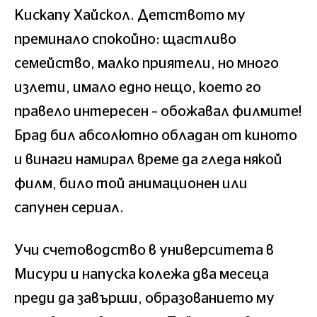
Кискапу Хайскол. Детството му
преминало спокойно: щастливо
семейство, малко приятели, но много
излети, имало едно нещо, което го
правело интересен – обожавал филмите!
Брад бил абсолютно обладан от киното
и винаги намирал време да гледа някой
филм, било той анимационен или
сапунен сериал.
Учи счетоводство в университета в
Мисури и напуска колежа два месеца
преди да завърши, образованието му