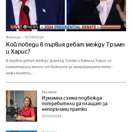
12/09/2024
Анализи
Кой победи в първия дебат между Тръмп
и Харис?
В първия дебат между Доналд Тръмп и Камала Харис се
коментираха много от важните за американците теми -
инфлацията,...
България
Измамна схема подвежда
потребители да плащат за
непоръчани пратки
05/09/2024