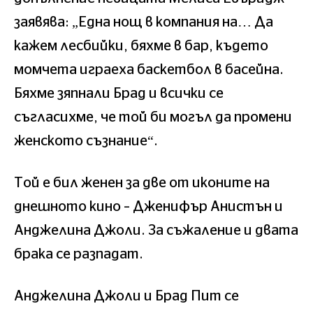
заявява: „Една нощ в компания на… Да
кажем лесбийки, бяхме в бар, където
момчета играеха баскетбол в басейна.
Бяхме зяпнали Брад и всички се
съгласихме, че той би могъл да промени
женското съзнание“.
Той е бил женен за две от иконите на
днешното кино – Дженифър Анистън и
Анджелина Джоли. За съжаление и двата
брака се разпадат.
Анджелина Джоли и Брад Пит се