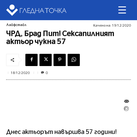
Лайфстайл
Качено на:
19/12/2020
ЧРД, Брад Пит! Сексапилният
актьор чукна 57
0
18/12/2020
Днес актьорът навършва 57 години!