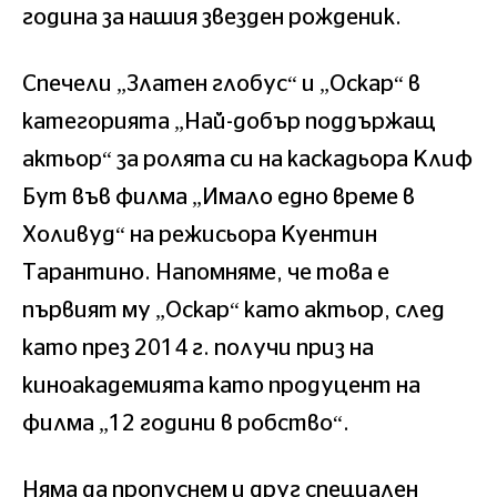
година за нашия звезден рожденик.
Спечели „Златен глобус“ и „Оскар“ в
категорията „Най-добър поддържащ
актьор“ за ролята си на каскадьора Клиф
Бут във филма „Имало едно време в
Холивуд“ на режисьора Куентин
Тарантино. Напомняме, че това е
първият му „Оскар“ като актьор, след
като през 2014 г. получи приз на
киноакадемията като продуцент на
филма „12 години в робство“.
Няма да пропуснем и друг специален