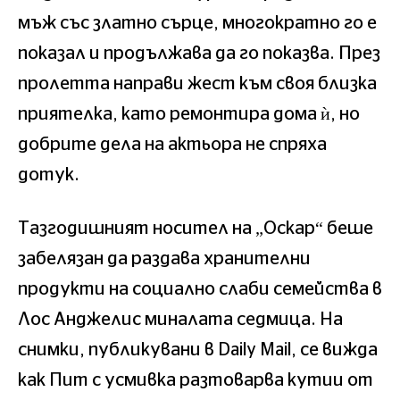
мъж със златно сърце, многократно го е
показал и продължава да го показва. През
пролетта направи жест към своя близка
приятелка, като ремонтира дома ѝ, но
добрите дела на актьора не спряха
дотук.
Тазгодишният носител на „Оскар“ беше
забелязан да раздава хранителни
продукти на социално слаби семейства в
Лос Анджелис миналата седмица. На
снимки, публикувани в Daily Mail, се вижда
как Пит с усмивка разтоварва кутии от