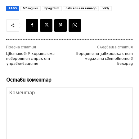
TAGS
57 години
Брад Пит
сексапилен актьор
ЧРД
Предна статия
Следваща статия
Цветанов: У хората има
Борците ни завършиха с пет
невероятен страх от
медала на световното в
управляващите
Белград
Остави коментар