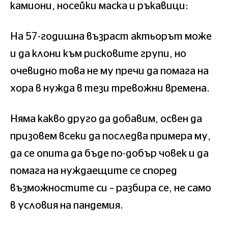
камиони, носейки маска и ръкавици:
На 57-годишна възраст актьорът може
и да клони към рисковите групи, но
очевидно това не му пречи да помага на
хора в нужда в тези тревожни времена.
Няма какво друго да добавим, освен да
призовем всеки да последва примера му,
да се опита да бъде по-добър човек и да
помага на нуждаещите се според
възможностите си – разбира се, не само
в условия на пандемия.