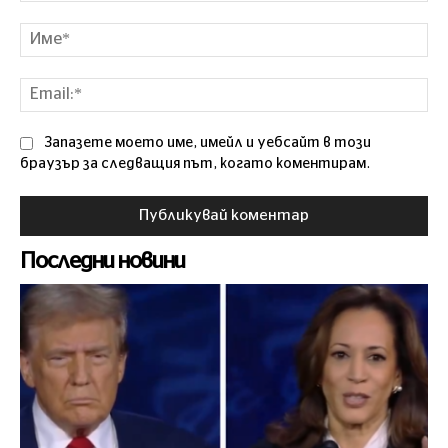
Коментар
Им
Ema
Запазете моето име, имейл и уебсайт в този
браузър за следващия път, когато коментирам.
Последни новини