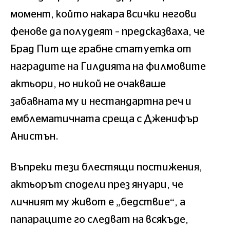
момент, който накара всички негови
фенове да полудеят – предсказваха, че
Брад Пит ще грабне статуетка от
наградите на Гилдията на филмовите
актьори, но никой не очакваше
забавната му и нестандартна реч и
емблематичната среща с Дженифър
Анистън.
Въпреки тези блестящи постижения,
актьорът сподели през януари, че
личният му живот е „бедствие“, а
папараците го следват на всякъде,