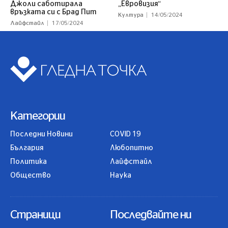
Джоли саботирала
„Евровизия“
връзката си с Брад Пит
Култура
14/05/2024
Лайфстайл
17/05/2024
Категории
Последни Новини
COVID 19
България
Любопитно
Политика
Лайфстайл
Общество
Наука
Страници
Последвайте ни