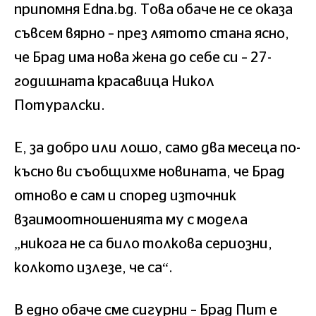
припомня Edna.bg. Това обаче не се оказа
съвсем вярно – през лятото стана ясно,
че Брад има нова жена до себе си – 27-
годишната красавица Никол
Потуралски.
Е, за добро или лошо, само два месеца по-
късно ви съобщихме новината, че Брад
отново е сам и според източник
взаимоотношенията му с модела
„никога не са било толкова сериозни,
колкото излезе, че са“.
В едно обаче сме сигурни – Брад Пит е