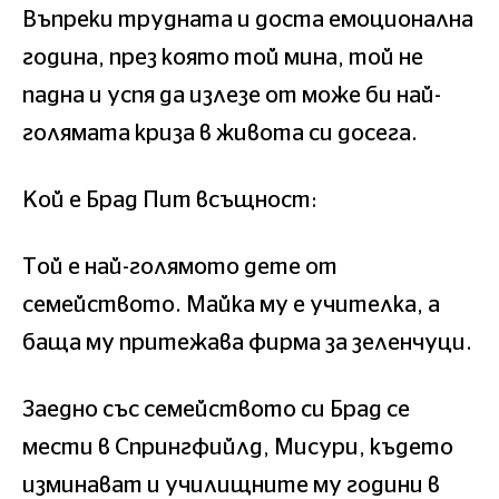
Въпреки трудната и доста емоционална
година, през която той мина, той не
падна и успя да излезе от може би най-
голямата криза в живота си досега.
Кой е Брад Пит всъщност:
Той е най-голямото дете от
семейството. Майка му е учителка, а
баща му притежава фирма за зеленчуци.
Заедно със семейството си Брад се
мести в Спрингфийлд, Мисури, където
изминават и училищните му години в