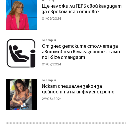
Анализи
Ще наложи ли ГЕРБ свой кандидат
за еврокомисар отново?
01/09/2024
България
От днес детските столчета за
автомобили в магазините – само
по i-Size стандарт
01/09/2024
България
Искат специален закон за
дейността на инфлуенсърите
29/08/2024