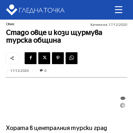
Свят
Качено на:
17/12/2020
Стадо овце и кози щурмува
турска община
0
17/12/2020
Хората в централния турски град