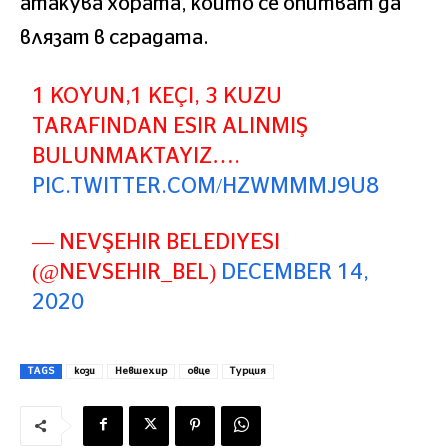
атакува хората, които се опитват да
влязат в сградата.
1 KOYUN,1 KEÇI, 3 KUZU
TARAFINDAN ESIR ALINMIŞ
BULUNMAKTAYIZ….
PIC.TWITTER.COM/HZWMMMJ9U8
— NEVŞEHIR BELEDIYESI
(@NEVSEHIR_BEL)
DECEMBER 14,
2020
TAGS
кози
Невшехир
овце
Турция