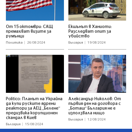
От 15 октомври: САЩ
Екшънът в Ханиоти:
премахват визите за
Разследват опит за
румънци
убийство
Политика
26/08/2024
България
19/08/2024
Politico: Планът на Украйна
Александър Николов: От
да купи руските ядрени
първия ден на договора с
реактори за АЕЦ „Белене“
„Боташ“ България не е
предизвика корупционен
използвала нищо
скандал в Киев
България
12/08/2024
България
15/08/2024