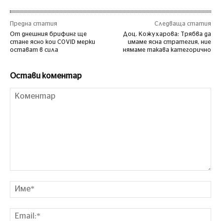
Предна статия
Следваща статия
От днешния брифинг ще
Доц. Кожухарова: Трябва да
стане ясно кои COVID мерки
имаме ясна стратегия, ние
остават в сила
нямаме такава категорично
Остави коментар
Коментар
Им
Ema