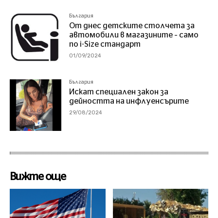
България
От днес детските столчета за
автомобили в магазините – само
по i-Size стандарт
01/09/2024
България
Искат специален закон за
дейността на инфлуенсърите
29/08/2024
Вижте още