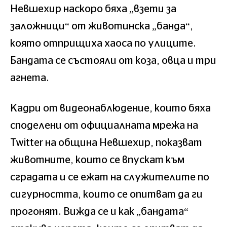
Невшехир наскоро бяха „взети за
заложници“ от животинска „банда“,
която отприщиха хаоса по улиците.
Бандата се състояли от коза, овца и три
агнета.
Кадри от видеонаблюдение, които бяха
споделени от официалната мрежа на
Twitter на община Невшехир, показват
животните, които се впускат към
сградата и се ежат на служителите по
сигурността, които се опитват да ги
прогонят. Вижда се и как „бандата“