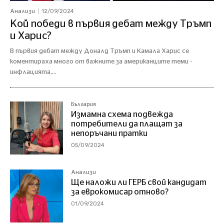
12/09/2024
Анализи
Кой победи в първия дебат между Тръмп
и Харис?
В първия дебат между Доналд Тръмп и Камала Харис се
коментираха много от важните за американците теми -
инфлацията,...
България
Измамна схема подвежда
потребители да плащат за
непоръчани пратки
05/09/2024
Анализи
Ще наложи ли ГЕРБ свой кандидат
за еврокомисар отново?
01/09/2024