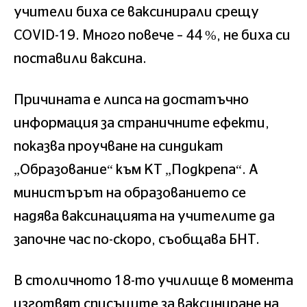
учители биха се ваксинирали срещу
COVID-19. Много повече – 44 %, не биха си
поставили ваксина.
Причината е липса на достатъчно
информация за страничните ефекти,
показва проучване на синдикат
„Образование“ към КТ „Подкрепа“. А
министърът на образованието се
надява ваксинацията на учителите да
започне час по-скоро, съобщава БНТ.
В столичното 18-то училище в момента
изготвят списъците за ваксиниране на