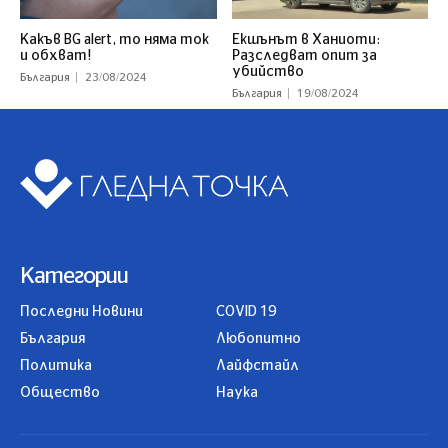
Какъв BG alert, то няма ток
Екшънът в Ханиоти:
и обхват!
Разследват опит за
убийство
България
23/08/2024
България
19/08/2024
Категории
Последни Новини
COVID 19
България
Любопитно
Политика
Лайфстайл
Общество
Наука