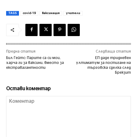
TAGS
covid-19
ваксинация
учители
Предна статия
Следваща статия
Бил Гейтс: Парите са си мои,
ЕП даде тридневен
харча ги за ваксини, вместо за
ултиматум за постигане на
екстравагантности
търговска сделка след
Брекзит
Остави коментар