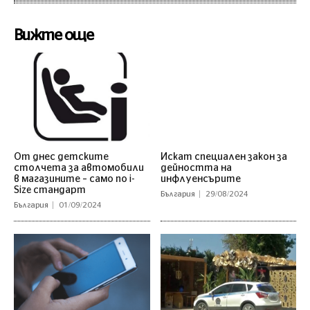
Вижте още
От днес детските
Искат специален закон за
столчета за автомобили
дейността на
в магазините – само по i-
инфлуенсърите
Size стандарт
България
29/08/2024
България
01/09/2024