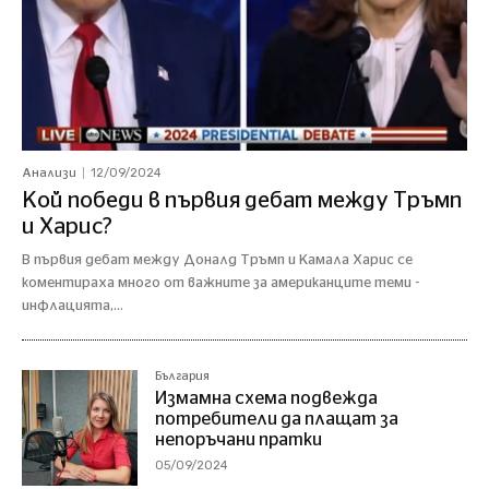
12/09/2024
Анализи
Кой победи в първия дебат между Тръмп
и Харис?
В първия дебат между Доналд Тръмп и Камала Харис се
коментираха много от важните за американците теми -
инфлацията,...
България
Измамна схема подвежда
потребители да плащат за
непоръчани пратки
05/09/2024