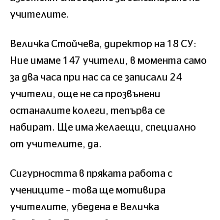
учителите.
Величка Стойчева, директор на 18 СУ:
Ние имаме 147 учители, в момента само
за два часа при нас са се записали 24
учители, още не са прозвънени
останалите колеги, тепърва се
набират. Ще има желаещи, специално
от учителите, да.
Сигурността в пряката работа с
учениците – това ще мотивира
учителите, убедена е Величка