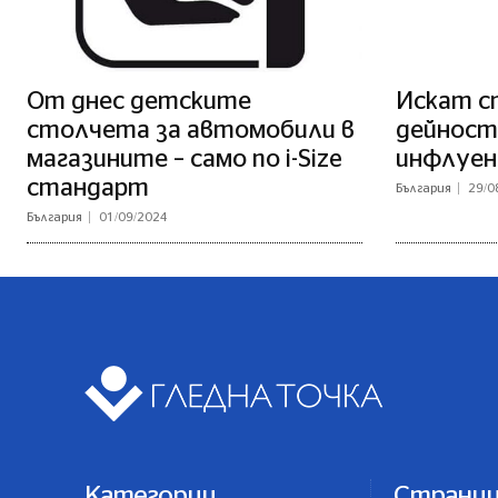
От днес детските
Искат сп
столчета за автомобили в
дейност
магазините – само по i-Size
инфлуен
стандарт
България
29/0
България
01/09/2024
Категории
Страни