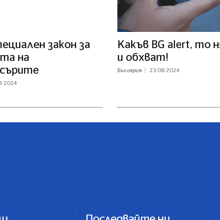
ециален закон за
Какъв BG alert, то 
та на
и обхват!
сърите
България
23/08/2024
8/2024
ци
Последвайте ни