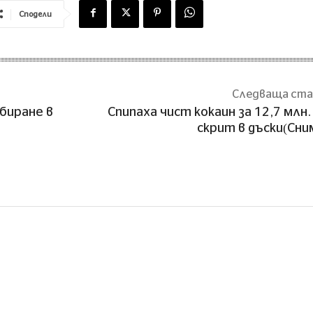
Сподели
Следваща ст
биране в
Спипаха чист кокаин за 12,7 млн. 
скрит в дъски(Сни