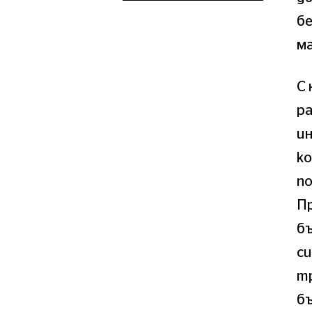
б
м
С 
ра
ин
ко
по
Пр
б
си
т
бъ