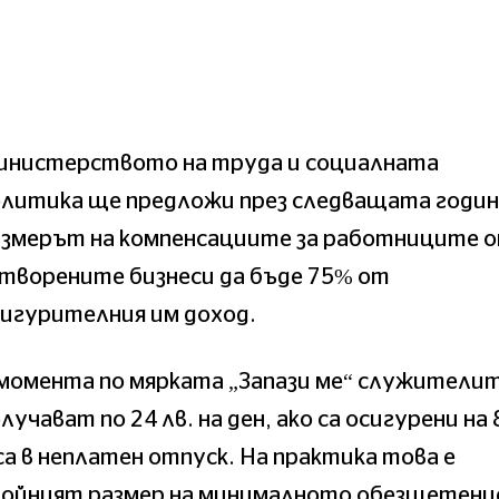
инистерството на труда и социалната
олитика ще предложи през следващата годин
азмерът на компенсациите за работниците 
творените бизнеси да бъде 75% от
игурителния им доход.
 момента по мярката „Запази ме“ служители
лучават по 24 лв. на ден, ако са осигурени на 8
са в неплатен отпуск. На практика това е
войният размер на минималното обезщетение