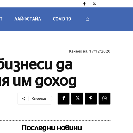
Т
ЛАЙФСТАЙЛ
COVID 19
Качено на:
17/12/2020
изнеси да
я им доход
Сподели
Последни новини