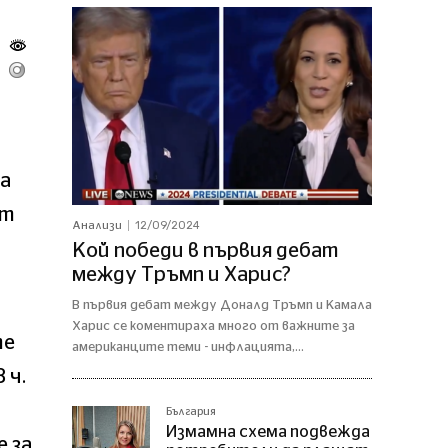
а
от
12/09/2024
Анализи
Кой победи в първия дебат
между Тръмп и Харис?
В първия дебат между Доналд Тръмп и Камала
Харис се коментираха много от важните за
те
американците теми - инфлацията,...
 ч.
България
Измамна схема подвежда
 за