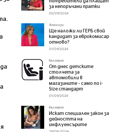
потребители да плащат
за непоръчани пратки
05/09/2024
та.
Анализи
Ще наложи ли ГЕРБ свой
а
кандидат за еврокомисар
отново?
01/09/2024
България
 да
От днес детските
столчета за
автомобили в
магазините – само по i-
да
Size стандарт
01/09/2024
България
Искат специален закон за
дейността на
инфлуенсърите
ия
29/08/2024