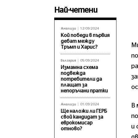
Най-четени
Анализи
12/09/2024
Кой победи в първия
дебат между
М
Тръмп и Харис?
п
България
05/09/2024
р
Измамна схема
подвежда
за
потребители да
плащат за
ос
непоръчани пратки
В
Анализи
01/09/2024
Ще наложи ли ГЕРБ
по
свой кандидат за
еврокомисар
и 
отново?
д