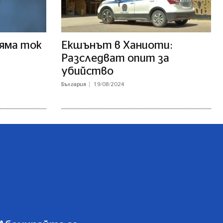
няма ток
Екшънът в Ханиоти:
Разследват опит за
убийство
България
19/08/2024