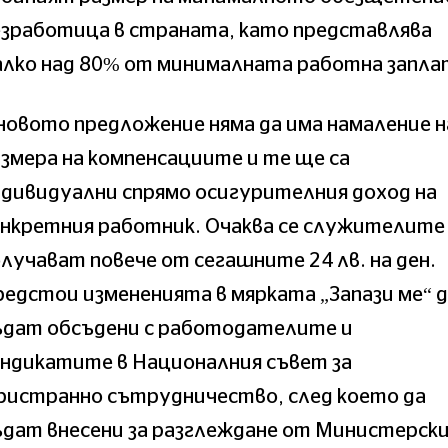
езработица в страната, като представлява
алко над 80% от минималната работна запла
новото предложение няма да има намаление н
змера на компенсациите и те ще са
дивидуални спрямо осигурителния доход на
нкретния работник. Очаква се служителите
лучават повече от сегашните 24 лв. на ден.
едстои измененията в мярката „Запази ме“ 
ъдат обсъдени с работодателите и
ндикатите в Националния съвет за
ристранно сътрудничество, след което да
дат внесени за разглеждане от Министерск