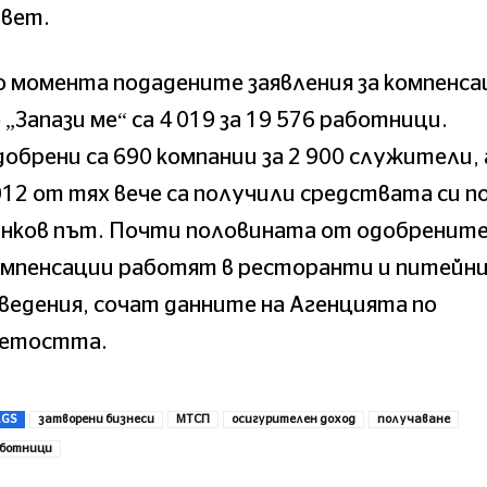
ъвет.
 момента подадените заявления за компенса
 „Запази ме“ са 4 019 за 19 576 работници.
обрени са 690 компании за 2 900 служители, 
12 от тях вече са получили средствата си п
анков път. Почти половината от одобрените
омпенсации работят в ресторанти и питейн
ведения, сочат данните на Агенцията по
аетостта.
AGS
затворени бизнеси
МТСП
осигурителен доход
получаване
ботници