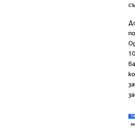
с
До
по
Од
10
б
к
за
з
T
ра