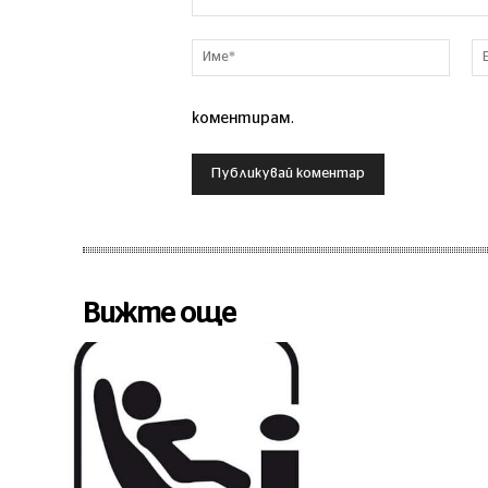
Коментар
Име*
коментирам.
Вижте още