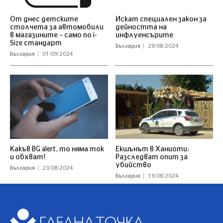
От днес детските
Искат специален закон за
столчета за автомобили
дейността на
в магазините – само по i-
инфлуенсърите
Size стандарт
България
29/08/2024
България
01/09/2024
Какъв BG alert, то няма ток
Екшънът в Ханиоти:
и обхват!
Разследват опит за
убийство
България
23/08/2024
България
19/08/2024