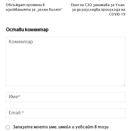
Обсъждат промени в
Екип на СЗО занимава за Ухан,
изискванията за „зелен билет”
за да разследва произхода на
COVID-19
Остави коментар
Коментар
Им
Ema
Запазете моето име, имейл и уебсайт в този