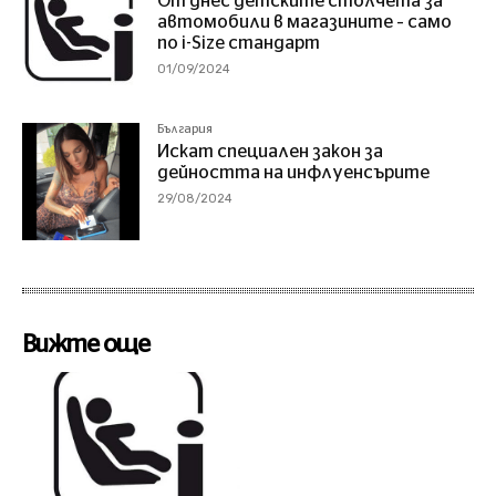
От днес детските столчета за
автомобили в магазините – само
по i-Size стандарт
01/09/2024
България
Искат специален закон за
дейността на инфлуенсърите
29/08/2024
Вижте още