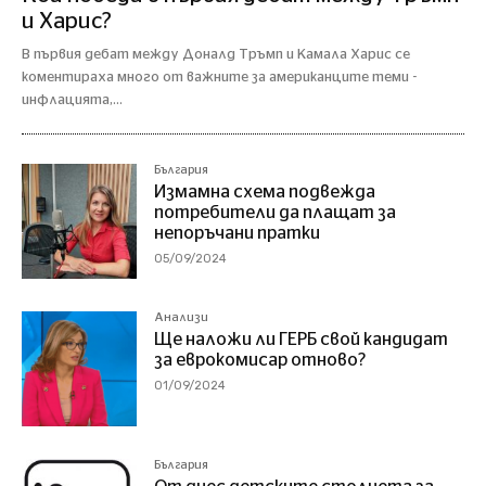
и Харис?
В първия дебат между Доналд Тръмп и Камала Харис се
коментираха много от важните за американците теми -
инфлацията,...
България
Измамна схема подвежда
потребители да плащат за
непоръчани пратки
05/09/2024
Анализи
Ще наложи ли ГЕРБ свой кандидат
за еврокомисар отново?
01/09/2024
България