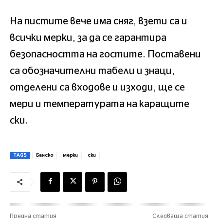
На пистите вече има сняг, взети са и
всички мерки, за да се гарантира
безопасността на гостите. Поставени
са обозначителни табели и знаци,
отделени са входове и изходи, ще се
мери и температурата на каращите
ски.
TAGS
Банско
мерки
ски
Предна статия
Следваща статия