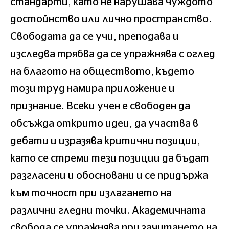
стандарти, като не нарушава чуждото
достойнство или лично пространство.
Свободата да се учи, преподава и
изследва трябва да се упражнява с оглед
на благото на обществото, където
този труд намира приложение и
признание. Всеки учен е свободен да
обсъжда открито идеи, да участва в
дебати и изразява критични позиции,
като се стреми тези позиции да бъдат
разгласени и обосновани и се придържа
към точност при излагането на
различни гледни точки. Академичната
свобода се упражнява при зачитането на