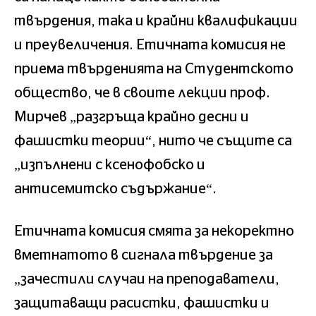
твърдения, така и крайни квалификации
и преувеличения. Етичната комисия не
приема твърденията на Студентското
общество, че в своите лекции проф.
Мирчев „разгръща крайно десни и
фашистки теории“, нито че същите са
„изпълнени с ксенофобско и
антисемитско съдържание“.
Етичната комисия смята за некоректно
вметнатото в сигнала твърдение за
„зачестили случаи на преподаватели,
защитаващи расистки, фашистки и