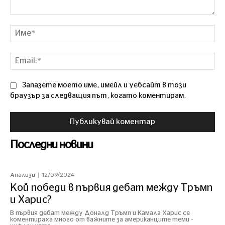
Коментар
Им
Ema
Запазете моето име, имейл и уебсайт в този
браузър за следващия път, когато коментирам.
Последни новини
12/09/2024
Анализи
Кой победи в първия дебат между Тръмп
и Харис?
В първия дебат между Доналд Тръмп и Камала Харис се
коментираха много от важните за американците теми -