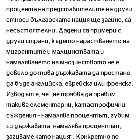
процента на представителите на други
етноси българската нация ще загине, са
несъстоятелни. Дадени са примери с
други страни, където нарастването на
мигрантите и малцинствата и
намаляването на мнозинството не е
довело до това държавата да престане
да бъде английска, еврейска или френска.
Изводът е, че „не трябва да правим
такива елементарни, катастрофични
съждения – намалява процентът, губим
си държавата, намалява процентът,
загиваме като нация“. Конкретно по