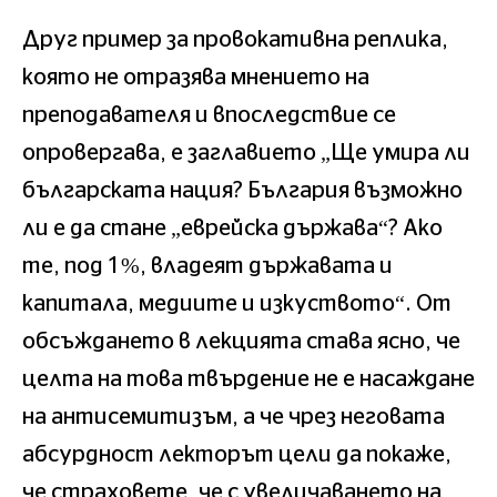
Друг пример за провокативна реплика,
която не отразява мнението на
преподавателя и впоследствие се
опровергава, е заглавието „Ще умира ли
българската нация? България възможно
ли е да стане „еврейска държава“? Ако
те, под 1%, владеят държавата и
капитала, медиите и изкуството“. От
обсъждането в лекцията става ясно, че
целта на това твърдение не е насаждане
на антисемитизъм, а че чрез неговата
абсурдност лекторът цели да покаже,
че страховете, че с увеличаването на