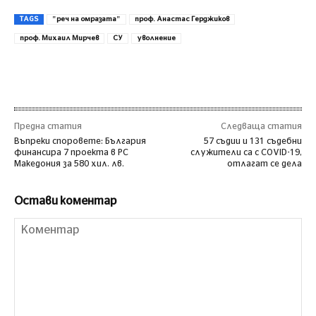
TAGS
"реч на омразата"
проф. Анастас Герджиков
проф. Михаил Мирчев
СУ
уволнение
Предна статия
Следваща статия
Въпреки споровете: България
57 съдии и 131 съдебни
финансира 7 проекта в РС
служители са с COVID-19,
Македония за 580 хил. лв.
отлагат се дела
Остави коментар