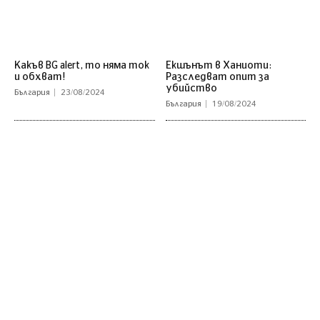
Какъв BG alert, то няма ток
Екшънът в Ханиоти:
и обхват!
Разследват опит за
убийство
България
23/08/2024
България
19/08/2024
Категории
Последни Новини
COVID 19
България
Любопитно
Политика
Лайфстайл
Общество
Наука