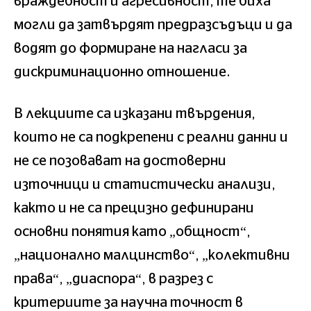
враждебност и агресивност, те биха
могли да затвърдят предразсъдъци и да
водят до формиране на нагласи за
дискриминационно отношение.
В лекциите са изказани твърдения,
които не са подкрепени с реални данни и
не се позовават на достоверни
източници и статистически анализи,
както и не са прецизно дефинирани
основни понятия като „общност“,
„национално малцинство“, „колективни
права“, „диаспора“, в разрез с
критериите за научна точност в