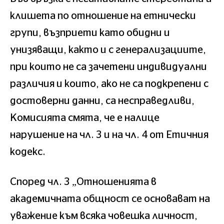
клишета по отношение на етнически
групи, възприети като обидни и
унизяващи, както и с генерализациите,
при които не са зачетени индивидуални
различия и които, ако не са подкрепени с
достоверни данни, са несправедливи,
Комисията смята, че е налице
нарушение на чл. 3 и на чл. 4 от Етичния
кодекс.
Според чл. 3 „Отношенията в
академичната общност се основават на
уважение към всяка човешка личност,