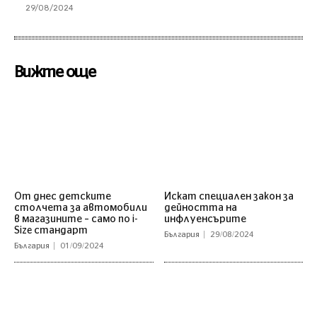
29/08/2024
Вижте още
От днес детските
Искат специален закон за
столчета за автомобили
дейността на
в магазините – само по i-
инфлуенсърите
Size стандарт
България
29/08/2024
България
01/09/2024