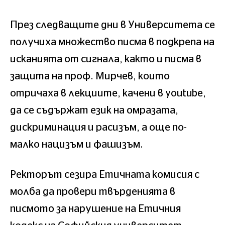
През следващите дни в Университета се
получиха множество писма в подкрепа на
исканията от сигнала, както и писма в
защита на проф. Мирчев, които
отричаха в лекциите, качени в youtube,
да се съдържат език на омразата,
дискриминация и расизъм, а още по-
малко нацизъм и фашизъм.
Ректорът сезира Етичната комисия с
молба да провери твърденията в
писмото за нарушение на Етичния