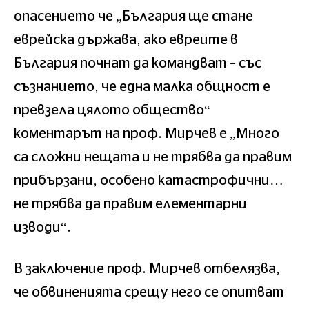
опасението че „България ще стане
еврейска държава, ако евреите в
България почнат да командват – със
съзнанието, че една малка общност е
превзела цялото общество“
коментарът на проф. Мирчев е „Много
са сложни нещата и не трябва да правим
прибързани, особено катастрофични…
не трябва да правим елементарни
изводи“.
В заключение проф. Мирчев отбелязва,
че обвиненията срещу него се опитват