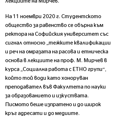
лекциите на Мирчев.
На 11 ноември 2020 г. Студентското
общество за равенство се обърна към
ректора на Софийския университет със
сигнал относно „тежките квалификации
и реч на омразата на расова и етническа
основа в лекциите на проф. М. Мирчев в
курса „Социална работа с ЕТНО групи“,
който той води като хоноруван
преподавател във Факултета по науки
за образованието и изкуствата.
Писмото беше изпратено и до широк
кръг адресати и до медиите.