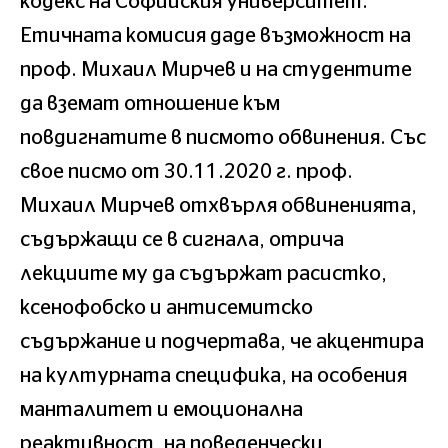
кодекс на Софийския университет.
Етичната комисия даде възможност на
проф. Михаил Мирчев и на студентите
да вземат отношение към
повдигнатите в писмото обвинения. Със
свое писмо от 30.11.2020 г. проф.
Михаил Мирчев отхвърля обвиненията,
съдържащи се в сигнала, отрича
лекциите му да съдържат расистко,
ксенофобско и антисемитско
съдържание и подчертава, че акцентира
на културната специфика, на особения
манталитет и емоционална
реактивност, на поведенчески