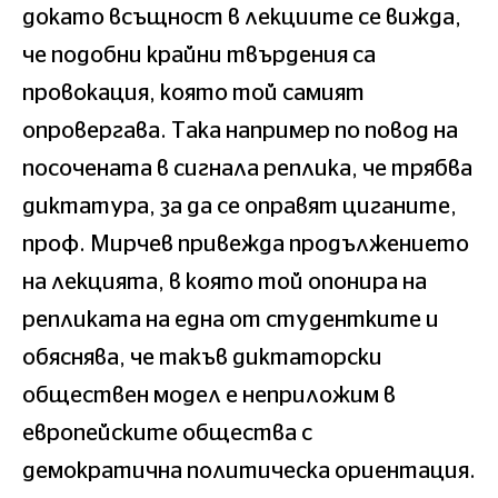
докато всъщност в лекциите се вижда,
че подобни крайни твърдения са
провокация, която той самият
опровергава. Така например по повод на
посочената в сигнала реплика, че трябва
диктатура, за да се оправят циганите,
проф. Мирчев привежда продължението
на лекцията, в която той опонира на
репликата на една от студентките и
обяснява, че такъв диктаторски
обществен модел е неприложим в
европейските общества с
демократична политическа ориентация.