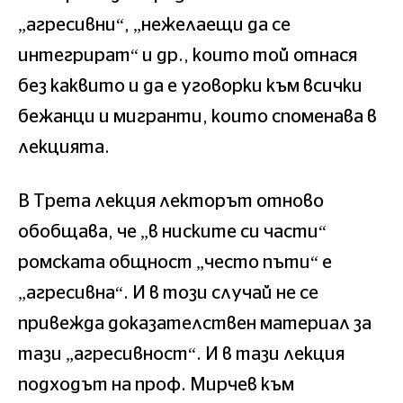
„агресивни“, „нежелаещи да се
интегрират“ и др., които той отнася
без каквито и да е уговорки към всички
бежанци и мигранти, които споменава в
лекцията.
В Трета лекция лекторът отново
обобщава, че „в ниските си части“
ромската общност „често пъти“ е
„агресивна“. И в този случай не се
привежда доказателствен материал за
тази „агресивност“. И в тази лекция
подходът на проф. Мирчев към