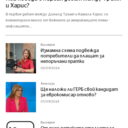
и Харис?
В първия дебат между Доналд Тръмп и Камала Харис се
коментираха много от важните за американците теми -
инфлацията,...
България
Измамна схема подвежда
потребители да плащат за
непоръчани пратки
05/09/2024
Анализи
Ще наложи ли ГЕРБ свой кандидат
за еврокомисар отново?
01/09/2024
България