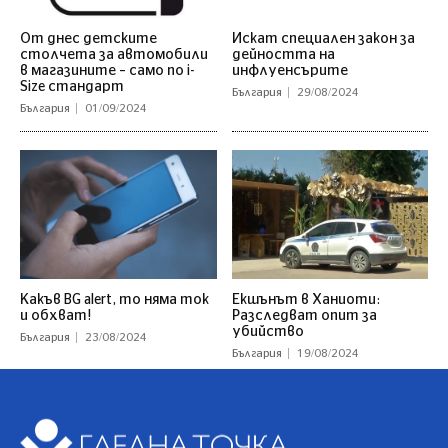
От днес детските
Искат специален закон за
столчета за автомобили
дейността на
в магазините – само по i-
инфлуенсърите
Size стандарт
България
29/08/2024
България
01/09/2024
Какъв BG alert, то няма ток
Екшънът в Ханиоти:
и обхват!
Разследват опит за
убийство
България
23/08/2024
България
19/08/2024