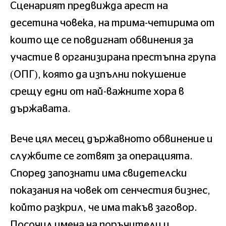
Сценарият предвижда арест на
десетина човека, на трима-четирима от
които ще се повдигнат обвинения за
участие в организирана престъпна група
(ОПГ), която да изпълни покушение
срещу едни от най-важните хора в
държавата.
Вече цял месец държавното обвинение и
службите се готвят за операцията.
Според запознати има свидетелски
показания на човек от сенчестия бизнес,
който разкрил, че има такъв заговор.
Посочил имена на поръчители и