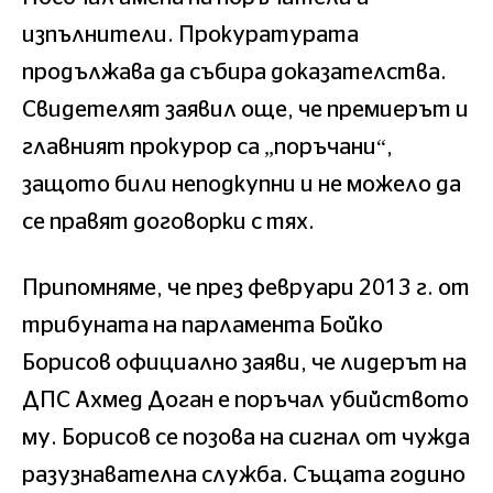
изпълнители. Прокуратурата
продължава да събира доказателства.
Свидетелят заявил още, че премиерът и
главният прокурор са „поръчани“,
защото били неподкупни и не можело да
се правят договорки с тях.
Припомняме, че през февруари 2013 г. от
трибуната на парламента Бойко
Борисов официално заяви, че лидерът на
ДПС Ахмед Доган е поръчал убийството
му. Борисов се позова на сигнал от чужда
разузнавателна служба. Същата годино