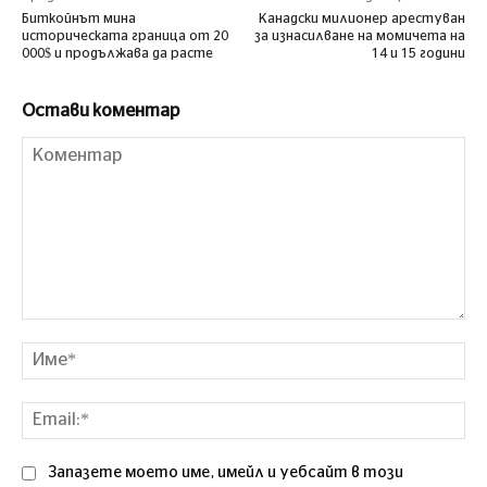
Биткойнът мина
Канадски милионер арестуван
историческата граница от 20
за изнасилване на момичета на
000$ и продължава да расте
14 и 15 години
Остави коментар
Коментар
Им
Ema
Запазете моето име, имейл и уебсайт в този