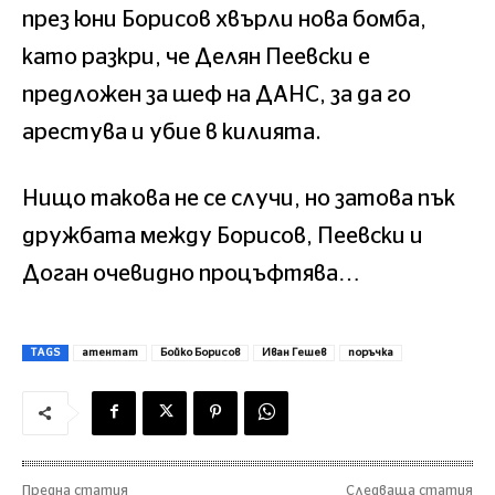
през юни Борисов хвърли нова бомба,
като разкри, че Делян Пеевски е
предложен за шеф на ДАНС, за да го
арестува и убие в килията.
Нищо такова не се случи, но затова пък
дружбата между Борисов, Пеевски и
Доган очевидно процъфтява…
TAGS
атентат
Бойко Борисов
Иван Гешев
поръчка
Предна статия
Следваща статия