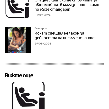
От днес детските столчета за
автомобили в магазините – само
по i-Size стандарт
01/09/2024
България
Искат специален закон за
дейността на инфлуенсърите
29/08/2024
Вижте още