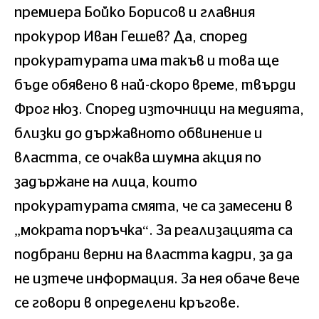
премиера Бойко Борисов и главния
прокурор Иван Гешев? Да, според
прокуратурата има такъв и това ще
бъде обявено в най-скоро време, твърди
Фрог нюз. Според източници на медията,
близки до държавното обвинение и
властта, се очаква шумна акция по
задържане на лица, които
прокуратурата смята, че са замесени в
„мократа поръчка“. За реализацията са
подбрани верни на властта кадри, за да
не изтече информация. За нея обаче вече
се говори в определени кръгове.