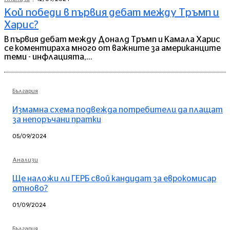
Кой победи в първия дебат между Тръмп и
Харис?
В първия дебат между Доналд Тръмп и Камала Харис
се коментираха много от важните за американците
теми - инфлацията,...
България
Измамна схема подвежда потребители да плащат
за непоръчани пратки
05/09/2024
Анализи
Ще наложи ли ГЕРБ свой кандидат за еврокомисар
отново?
01/09/2024
България