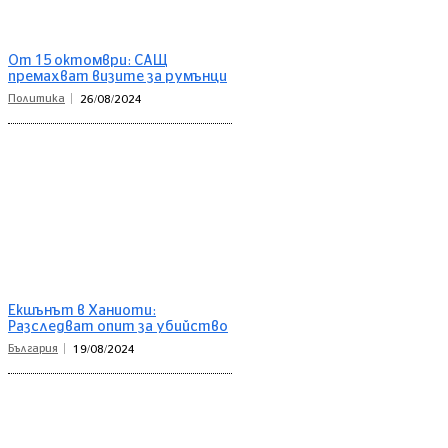
От 15 октомври: САЩ
премахват визите за румънци
Политика
26/08/2024
Екшънът в Ханиоти:
Разследват опит за убийство
България
19/08/2024