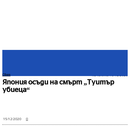
Свят
Качено на:
15/12/2020
Япония осъди на смърт „Туитър
убиеца“
0
15/12/2020