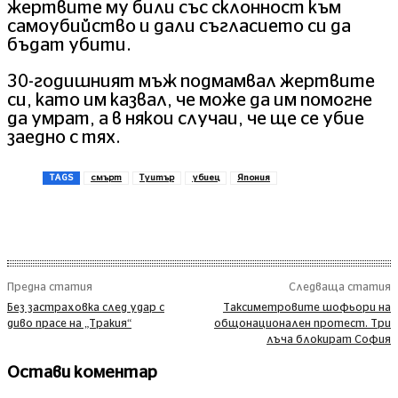
жертвите му били със склонност към
самоубийство и дали съгласието си да
бъдат убити.
30-годишният мъж подмамвал жертвите
си, като им казвал, че може да им помогне
да умрат, а в някои случаи, че ще се убие
заедно с тях.
TAGS
смърт
Туитър
убиец
Япония
Предна статия
Следваща статия
Без застраховка след удар с
Таксиметровите шофьори на
диво прасе на „Тракия“
общонационален протест. Три
лъча блокират София
Остави коментар