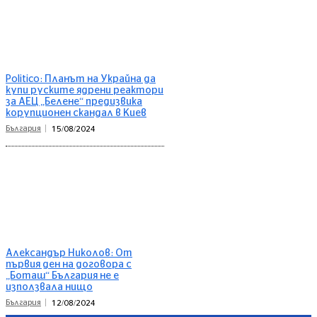
Politico: Планът на Украйна да
купи руските ядрени реактори
за АЕЦ „Белене“ предизвика
корупционен скандал в Киев
България
15/08/2024
Александър Николов: От
първия ден на договора с
„Боташ“ България не е
използвала нищо
България
12/08/2024