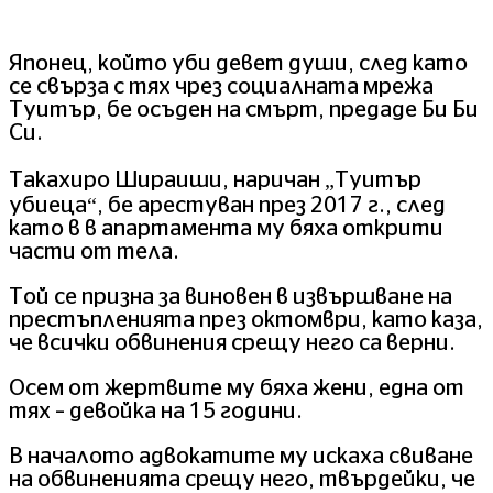
Японец, който уби девет души, след като
се свърза с тях чрез социалната мрежа
Туитър, бе осъден на смърт, предаде Би Би
Си.
Такахиро Шираиши, наричан „Туитър
убиеца“, бе арестуван през 2017 г., след
като в в апартамента му бяха открити
части от тела.
Той се призна за виновен в извършване на
престъпленията през октомври, като каза,
че всички обвинения срещу него са верни.
Осем от жертвите му бяха жени, една от
тях – девойка на 15 години.
В началото адвокатите му искаха свиване
на обвиненията срещу него, твърдейки, че