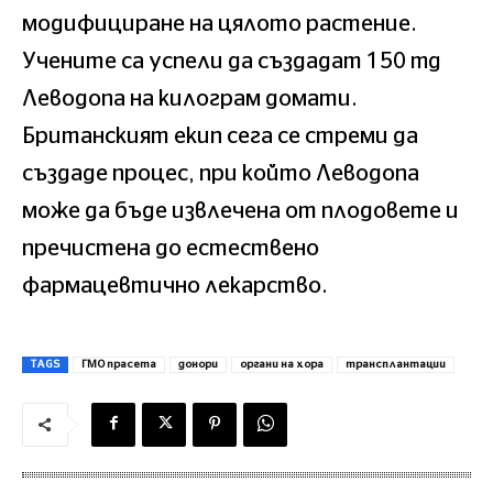
модифициране на цялото растение.
Учените са успели да създадат 150 mg
Леводопа на килограм домати.
Британският екип сега се стреми да
създаде процес, при който Леводопа
може да бъде извлечена от плодовете и
пречистена до естествено
фармацевтично лекарство.
TAGS
ГМО прасета
донори
органи на хора
трансплантации