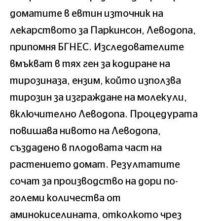
доматите в евтин източник на
лекарството за Паркинсон, Леводопа,
припомня БГНЕС. Изследователите
вмъкват в тях ген за кодиране на
тирозиназа, ензим, който използва
тирозин за изграждане на молекули,
включително Леводопа. Процедурата
повишава нивото на Леводопа,
създадено в плодовата част на
растението домат. Резултатите
сочат за производство на дори по-
големи количества от
аминокиселината, отколкото чрез