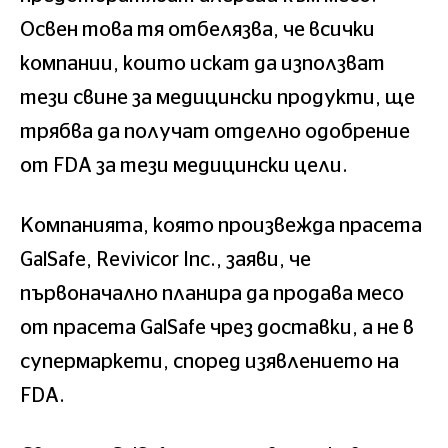
Освен това тя отбелязва, че всички
компании, които искат да използват
тези свине за медицински продукти, ще
трябва да получат отделно одобрение
от FDA за тези медицински цели.
Компанията, която произвежда прасета
GalSafe, Revivicor Inc., заяви, че
първоначално планира да продава месо
от прасета GalSafe чрез доставки, а не в
супермаркети, според изявлението на
FDA.