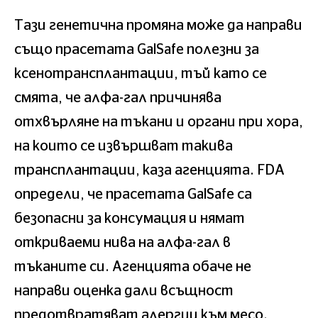
Тази генетична промяна може да направи
също прасетата GalSafe полезни за
ксенотрансплантации, тъй като се
смята, че алфа-гал причинява
отхвърляне на тъкани и органи при хора,
на които се извършват такива
трансплантации, каза агенцията. FDA
определи, че прасетата GalSafe са
безопасни за консумация и нямат
откриваеми нива на алфа-гал в
тъканите си. Агенцията обаче не
направи оценка дали всъщност
предотвратяват алергии към месо.