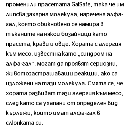
променили прасетата GalSafe, така че им
липсва захарна молекула, наречена алфа-
гал, която обикновено се намира в
тъканите на някои бозайници като
прасета, крави и овце. Хората с алергия
към месо, известна като „синдром на
алфа-гал“, могат да проявят сериозни,
животозастрашаващи реакции, ако са
изложени на тази молекула. Смята се, че
хората развиват тази алергия към месо,
след като са ухапани от определен вид
кърлежи, които имат алфа-гал в
слюнката си.