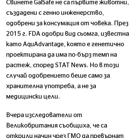
Свинете GalSafe не са първите животни,
създадени с генно инженерство,
одобрени за консумация от човека. През
2015 г. FDA одобри вид сьомга, известна
като AquAdvantage, която е генетично
проектирана да има по-бърз темп на
растеж, според STAT News. Но в този
случай одобрението беше само за
хранителна употреба, а не за
медицински цели.
Вчера изследователи от
Великобритания съобщиха, че са
открили начин чрез ГМО да превърнат