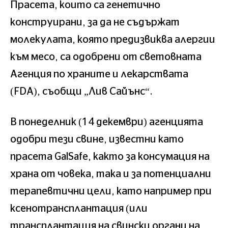
Прасета, които са генетично
конструирани, за да не съдържат
молекулата, която предизвиква алергии
към месо, са одобрени от световната
Агенция по храните и лекарствата
(FDA), съобщи „Лив Сайънс“.
В понеделник (14 декември) агенцията
одобри тези свине, известни като
прасета GalSafe, както за консумация на
храна от човека, така и за потенциални
терапевтични цели, като например при
ксенотрансплантация (или
трансплантация на свински органи на