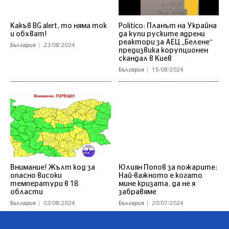
Какъв BG alert, то няма ток
Politico: Планът на Украйна
и обхват!
да купи руските ядрени
реактори за АЕЦ „Белене“
България
23/08/2024
предизвика корупционен
скандал в Киев
България
15/08/2024
Внимание! Жълт код за
Юлиян Попов за пожарите:
опасно високи
Най-важното е когато
температури в 18
мине кризата, да не я
области
забравяме
България
03/08/2024
България
20/07/2024