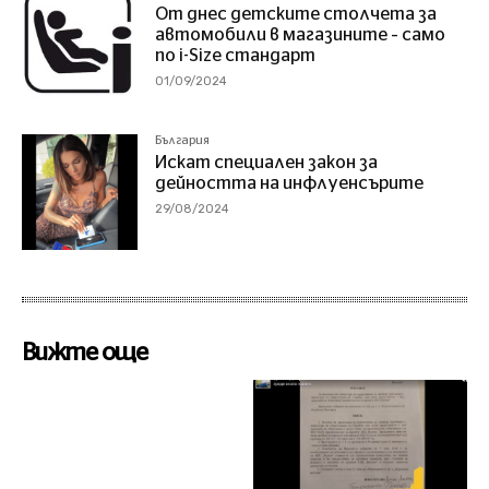
От днес детските столчета за
автомобили в магазините – само
по i-Size стандарт
01/09/2024
България
Искат специален закон за
дейността на инфлуенсърите
29/08/2024
Вижте още