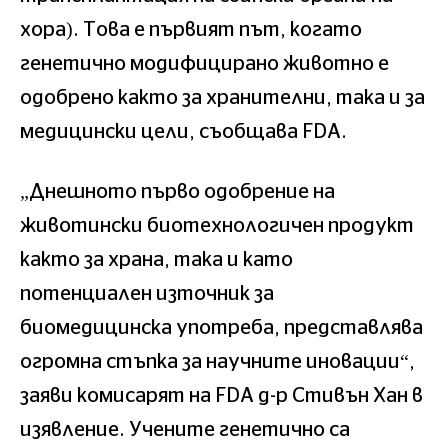
хора). Това е първият път, когато
генетично модифицирано животно е
одобрено както за хранителни, така и за
медицински цели, съобщава FDA.
„Днешното първо одобрение на
животински биотехнологичен продукт
както за храна, така и като
потенциален източник за
биомедицинска употреба, представлява
огромна стъпка за научните иновации“,
заяви комисарят на FDA д-р Стивън Хан в
изявление. Учените генетично са