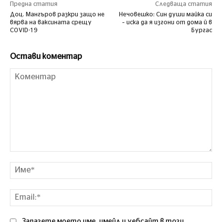
Предна статия
Следваща статия
Доц. Мангъров разкри защо не
Нечовешко: Син души майка си
вярва на ваксината срещу
– иска да я изгони от дома й в
COVID-19
Бургас
Остави коментар
Коментар
Им
Ema
Запазете моето име, имейл и уебсайт в този