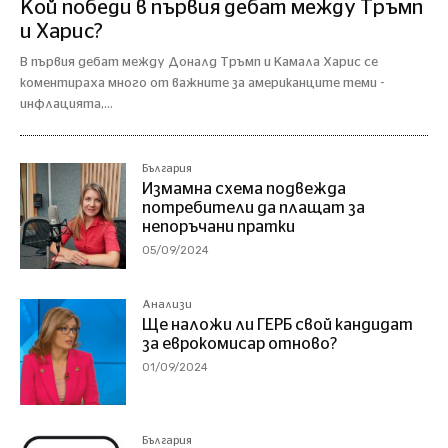
Кой победи в първия дебат между Тръмп
и Харис?
В първия дебат между Доналд Тръмп и Камала Харис се
коментираха много от важните за американците теми -
инфлацията,...
България
Измамна схема подвежда
потребители да плащат за
непоръчани пратки
05/09/2024
Анализи
Ще наложи ли ГЕРБ свой кандидат
за еврокомисар отново?
01/09/2024
България