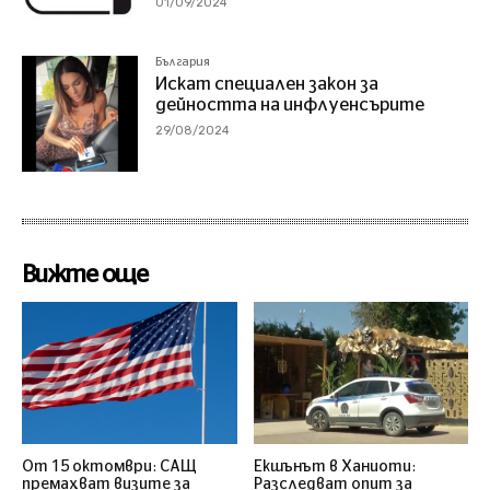
01/09/2024
България
Искат специален закон за
дейността на инфлуенсърите
29/08/2024
Вижте още
От 15 октомври: САЩ
Екшънът в Ханиоти:
премахват визите за
Разследват опит за