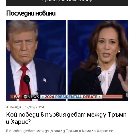
Последни новини
12/09/2024
Анализи
Кой победи в първия дебат между Тръмп
и Харис?
В първия дебат между Доналд Тръмп и Камала Харис се