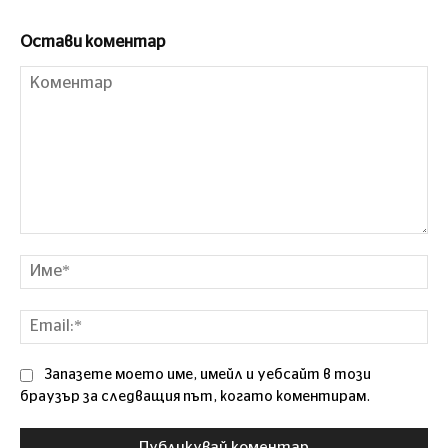
Остави коментар
Коментар
Им
Ema
Запазете моето име, имейл и уебсайт в този
браузър за следващия път, когато коментирам.