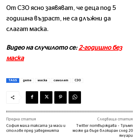
От СЗО ясно заявяват, че деца под 5
годишна възраст, не са длъжни да
слагат маска.
Видео на случилото се:
2-годишно без
маска
TAGS
дете
маска
самолет
СЗО
Предна статия
Следваща статия
София маха таксата за маси и
Twitter потвърждава – Тръмп
столове пред заведенията
може да бъде блокиран след 20
януари