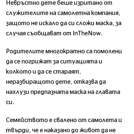
Невръстно дете беше изритано от
служителите на самолетна компания,
защото не искало да си сложи маска, за
случая съобщават от InTheNow.
Родителите многократно са помолени
да се погрижат за ситуацията и
колкото и да се стараят,
неразбиращото дете, отказва да
нахлузи предпазната маска на главата
си.
Семейството е свалено от самолета и
твърди, че е наказано до живот да не