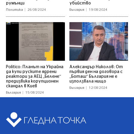
румънци
убийство
Политика
26/08/2024
България
19/08/2024
Politico: Планът на Украйна
Александър Николов: От
да купи руските ядрени
първия ден на договора с
реактори за АЕЦ „Белене“
„Боташ“ България не е
предизвика корупционен
използвала нищо
скандал в Киев
България
12/08/2024
България
15/08/2024