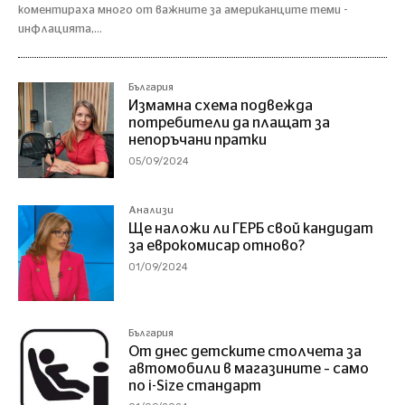
коментираха много от важните за американците теми -
инфлацията,...
България
Измамна схема подвежда
потребители да плащат за
непоръчани пратки
05/09/2024
Анализи
Ще наложи ли ГЕРБ свой кандидат
за еврокомисар отново?
01/09/2024
България
От днес детските столчета за
автомобили в магазините – само
по i-Size стандарт