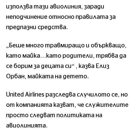
използва тази авиолиния, заради
неподчинение относно правилата за
предпазни средства.
„Беше много травмиращо и объркващо,
като майка…като родители, трябва да
се борим за децата си“ , казва Елиз
Орбан, майката на детето.
United Airlines разследва случилото се, но
от компанията казват, че служителите
просто следват политиката на
авиолинията.