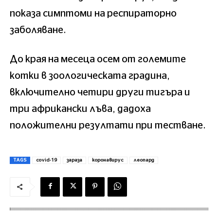
показа симптоми на респираторно
заболяване.
До края на месеца осем от големите
котки в зоологическата градина,
включително четири други тигъра и
три африкански лъва, дадоха
положителни резултати при тестване.
TAGS
covid-19
зараза
коронавирус
леопард