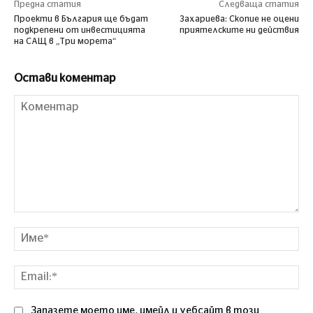
Предна статия
Следваща статия
Проекти в България ще бъдат
Захариева: Скопие не оцени
подкрепени от инвестицията
приятелските ни действия
на САЩ в „Три морета“
Остави коментар
Коментар
Им
Ema
Запазете моето име, имейл и уебсайт в този