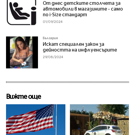
От днес детските столчета за
автомобили в магазините – само
по i-Size стандарт
01/09/2024
България
Искат специален закон за
дейността на инфлуенсърите
29/08/2024
Вижте още