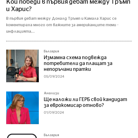
Кой победи в първия дебат между Тръмп
и Харис?
В първия дебат между Доналд Тръмп и Камала Харис се
коментираха много от важните за американците теми -
инфлацията,...
България
Измамна схема подвежда
потребители да плащат за
непоръчани пратки
05/09/2024
Анализи
Ще наложи ли ГЕРБ свой кандидат
за еврокомисар отново?
01/09/2024
България