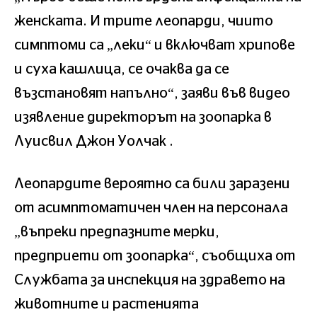
женската. И трите леопарди, чиито
симптоми са „леки“ и включват хрипове
и суха кашлица, се очаква да се
възстановят напълно“, заяви във видео
изявление директорът на зоопарка в
Луисвил Джон Уолчак .
Леопардите вероятно са били заразени
от асимптоматичен член на персонала
„въпреки предпазните мерки,
предприети от зоопарка“, съобщиха от
Службата за инспекция на здравето на
животните и растенията