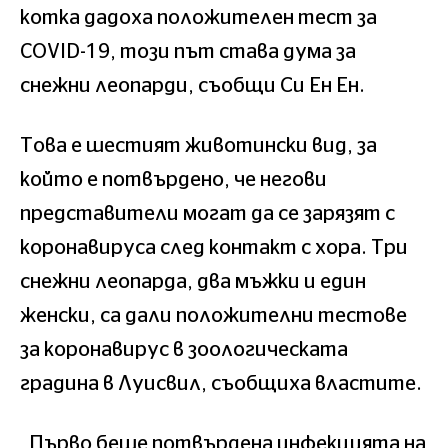
котка дадоха положителен тест за
COVID-19, този път става дума за
снежни леопарди, съобщи Си Ен Ен.
Това е шестият животински вид, за
който е потвърдено, че негови
представители могат да се зарязят с
коронавируса след контакт с хора. Три
снежни леопарда, два мъжки и един
женски, са дали положителни тестове
за коронавирус в зоологическата
градина в Луисвил, съобщиха властите.
„Първо беше потвърдена инфекцията на