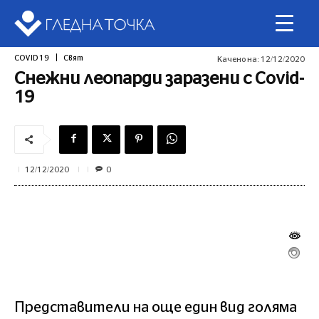
COVID 19
Свят
Качено на:
12/12/2020
Снежни леопарди заразени с Covid-
19
0
12/12/2020
Представители на още един вид голяма