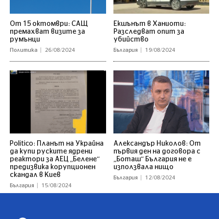
От 15 октомври: САЩ
Екшънът в Ханиоти:
премахват визите за
Разследват опит за
румънци
убийство
Политика
26/08/2024
България
19/08/2024
Politico: Планът на Украйна
Александър Николов: От
да купи руските ядрени
първия ден на договора с
реактори за АЕЦ „Белене“
„Боташ“ България не е
предизвика корупционен
използвала нищо
скандал в Киев
България
12/08/2024
България
15/08/2024