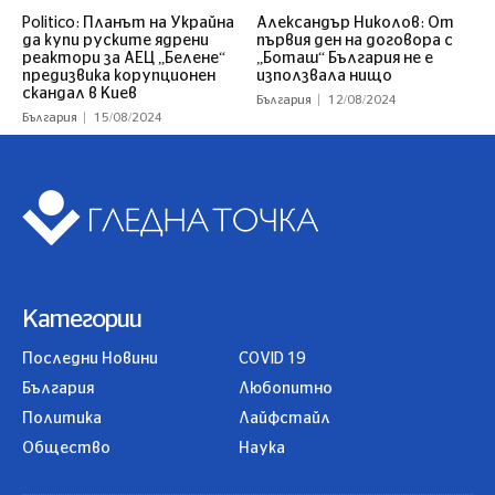
Politico: Планът на Украйна
Александър Николов: От
да купи руските ядрени
първия ден на договора с
реактори за АЕЦ „Белене“
„Боташ“ България не е
предизвика корупционен
използвала нищо
скандал в Киев
България
12/08/2024
България
15/08/2024
Категории
Последни Новини
COVID 19
България
Любопитно
Политика
Лайфстайл
Общество
Наука