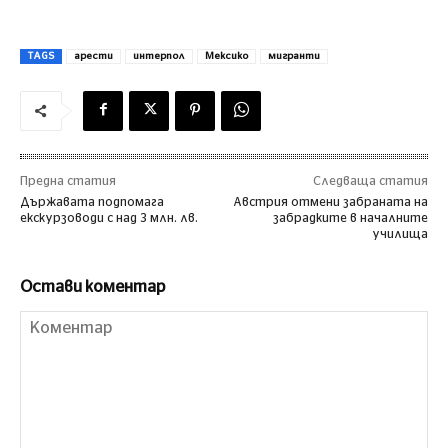
TAGS
арести
интерпол
Мексико
мигранти
Предна статия
Следваща статия
Държавата подпомага
Австрия отмени забраната на
екскурзоводи с над 3 млн. лв.
забрадките в началните
училища
Остави коментар