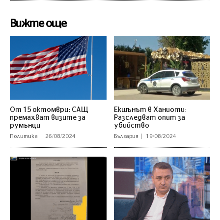
Вижте още
От 15 октомври: САЩ
Екшънът в Ханиоти:
премахват визите за
Разследват опит за
румънци
убийство
Политика
26/08/2024
България
19/08/2024