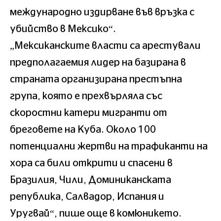
международно издирване във връзка с
убийство в Мексико“.
„Мексиканските власти са арестували
предполагаемия лидер на базирана в
страната организирана престъпна
група, която е прехвърляла със
скоростни катери мигранти от
бреговете на Куба. Около 100
потенциални жертви на трафиканти на
хора са били открити и спасени в
Бразилия, Чили, Доминиканската
република, Салвадор, Испания и
Уругвай“, пише още в комюникето.