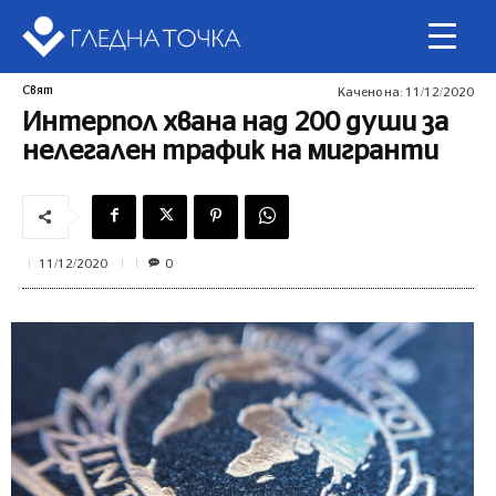
Свят
Качено на:
11/12/2020
Интерпол хвана над 200 души за
нелегален трафик на мигранти
0
11/12/2020