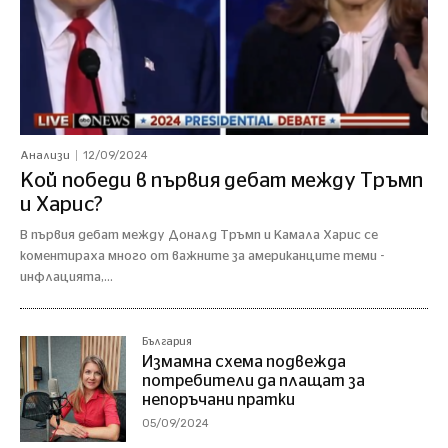
12/09/2024
Анализи
Кой победи в първия дебат между Тръмп
и Харис?
В първия дебат между Доналд Тръмп и Камала Харис се
коментираха много от важните за американците теми -
инфлацията,...
България
Измамна схема подвежда
потребители да плащат за
непоръчани пратки
05/09/2024