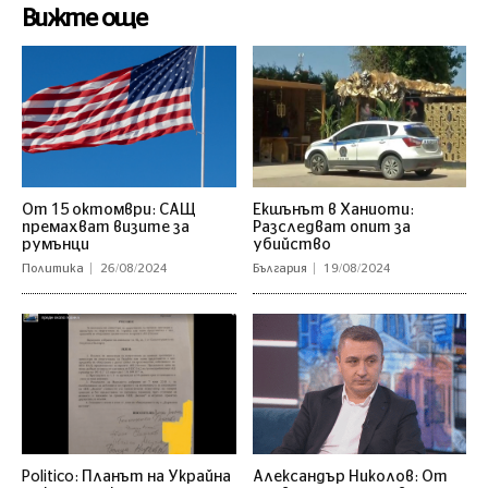
Вижте още
От 15 октомври: САЩ
Екшънът в Ханиоти:
премахват визите за
Разследват опит за
румънци
убийство
Политика
26/08/2024
България
19/08/2024
Politico: Планът на Украйна
Александър Николов: От