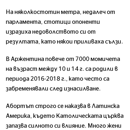
На няколкостотин метра, недалеч от
парламента, стотици опоненти
изразиха недоволството си от
резултата, като някои приливаха сълзи.
В Аржентина повече от 7000 момичета
на възраст между 10 и 14 г. са родили в
периода 2016-2018 г., като често са
забременявали след изнасилване.
Абортът строго се наказва в Латинска
Америка, където Католическата църква
запазва силното си влияние. Много жени