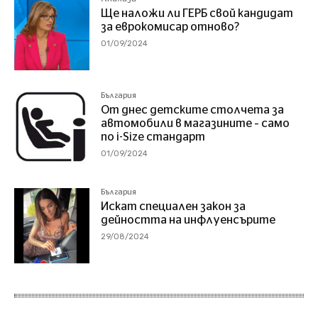
Ще наложи ли ГЕРБ свой кандидат
за еврокомисар отново?
01/09/2024
България
От днес детските столчета за
автомобили в магазините – само
по i-Size стандарт
01/09/2024
България
Искат специален закон за
дейността на инфлуенсърите
29/08/2024