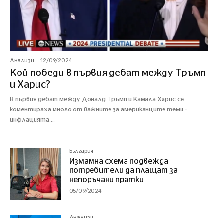
12/09/2024
Анализи
Кой победи в първия дебат между Тръмп
и Харис?
В първия дебат между Доналд Тръмп и Камала Харис се
коментираха много от важните за американците теми -
инфлацията,...
България
Измамна схема подвежда
потребители да плащат за
непоръчани пратки
05/09/2024
Анализи