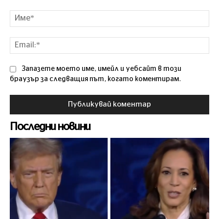
Коментар
Им
Ema
Запазете моето име, имейл и уебсайт в този
браузър за следващия път, когато коментирам.
Последни новини