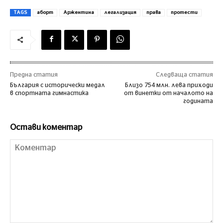
TAGS
аборт
Аржентина
легализация
права
протести
Предна статия
Следваща статия
България с исторически медал
Близо 754 млн. лева приходи
в спортната гимнастика
от винетки от началото на
годината
Остави коментар