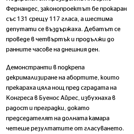
Фернандес, законопроектът бе прокаран
със 131 срещу 117 гласа, а шестима
депутати се въздържаха. Дебатът се
проведе в четвъртък и продължи до
ранните часове на днешния ден.
Демонстранти в подкрепа
декримализиране на абортите, които
прекараха цяла нощ пред сградата на
Конгреса в Буенос Айрес, избухнаха в
радост и преградки, докато
председателят на долната камара
четеше резултатите от гласуването.