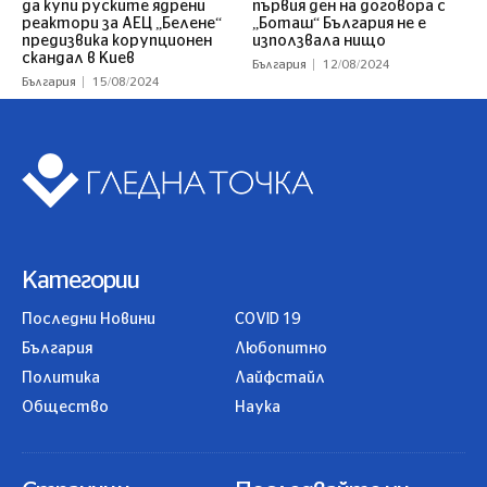
да купи руските ядрени
първия ден на договора с
реактори за АЕЦ „Белене“
„Боташ“ България не е
предизвика корупционен
използвала нищо
скандал в Киев
България
12/08/2024
България
15/08/2024
Категории
Последни Новини
COVID 19
България
Любопитно
Политика
Лайфстайл
Общество
Наука