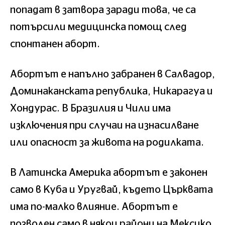
попадат в затвора заради това, че са
потърсили медицинска помощ след
спонтанен аборт.
Абортът е напълно забранен в Салвадор,
Доминаканската република, Никарагуа и
Хондурас. В Бразилия и Чили има
изключения при случаи на изнасилване
или опасност за живота на родилката.
В Латинска Америка абортът е законен
само в Куба и Уругвай, където Църквата
има по-малко влияние. Абортът е
позволен само в някои райони на Мексико,