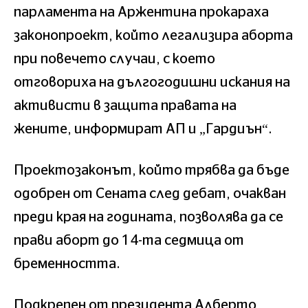
парламента на Аржентина прокараха
законопроект, който легализира аборта
при повечето случаи, с което
отговориха на дългогодишни искания на
активисти в защита правата на
жените, информират АП и „Гардиън“.
Проектозаконът, който трябва да бъде
одобрен от Сената след дебат, очакван
преди края на годината, позволява да се
прави аборт до 14-та седмица от
бременността.
Подкрепен от президента Алберто