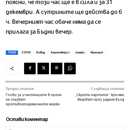
поясни, че този час ще е в сила и за 31
декември. А сутрините ще действа до 6
ч. Вечерният час обаче няма да се
прилага за Бъдни вечер.
TAGS
COVID
Ковид
коронавирус
мерки
Франция
Предна статия
Следваща статия
Глоби за участниците в оргия,
„Скрити партита“, кръчми
не спазват
вкарват през задния вход
противоепидемичните мерки
Остави коментар