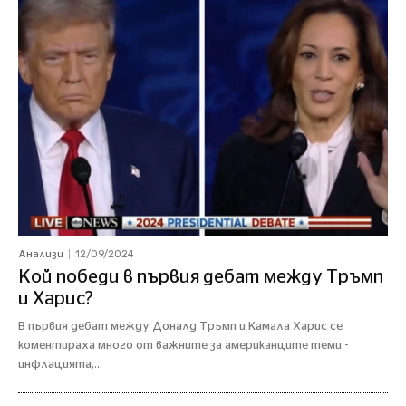
12/09/2024
Анализи
Кой победи в първия дебат между Тръмп
и Харис?
В първия дебат между Доналд Тръмп и Камала Харис се
коментираха много от важните за американците теми -
инфлацията,...