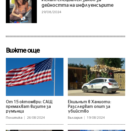
дейността на инфлуенсърите
29/08/2024
Вижте още
От 15 октомври: САЩ
Екшънът в Ханиоти:
премахват визите за
Разследват опит за
румънци
убийство
Политика
26/08/2024
България
19/08/2024