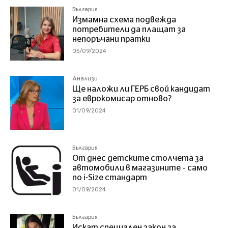
България
Измамна схема подвежда
потребители да плащат за
непоръчани пратки
05/09/2024
Анализи
Ще наложи ли ГЕРБ свой кандидат
за еврокомисар отново?
01/09/2024
България
От днес детските столчета за
автомобили в магазините – само
по i-Size стандарт
01/09/2024
България
Искат специален закон за