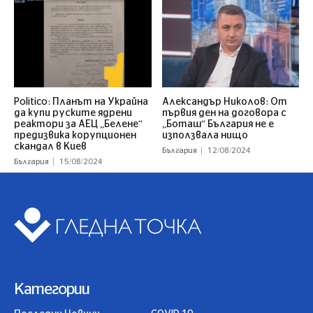
Politico: Планът на Украйна
Александър Николов: От
да купи руските ядрени
първия ден на договора с
реактори за АЕЦ „Белене“
„Боташ“ България не е
предизвика корупционен
използвала нищо
скандал в Киев
България
12/08/2024
България
15/08/2024
Категории