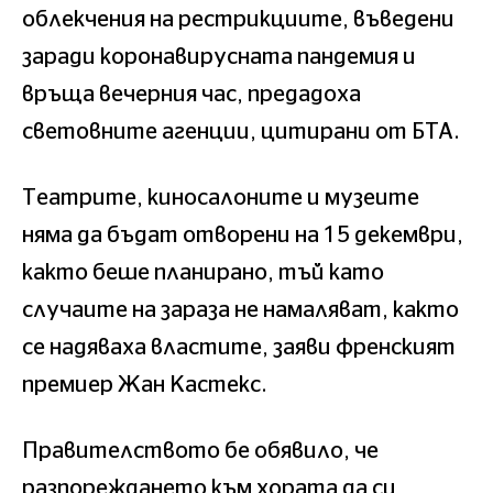
облекчения на рестрикциите, въведени
заради коронавирусната пандемия и
връща вечерния час, предадоха
световните агенции, цитирани от БТА.
Театрите, киносалоните и музеите
няма да бъдат отворени на 15 декември,
както беше планирано, тъй като
случаите на зараза не намаляват, както
се надяваха властите, заяви френският
премиер Жан Кастекс.
Правителството бе обявило, че
разпореждането към хората да си