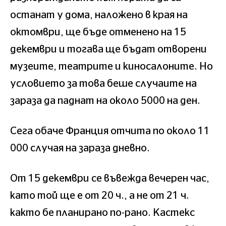
останат у дома, наложено в края на
октомври, ще бъде отменено на 15
декември и тогава ще бъдат отворени
музеите, театрите и киносалоните. Но
условието за това беше случаите на
зараза да паднат на около 5000 на ден.
Сега обаче Франция отчита по около 11
000 случая на зараза дневно.
От 15 декември се въвежда вечерен час,
като той ще е от 20 ч., а не от 21 ч.
както бе планирано по-рано. Кастекс