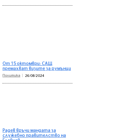
От 15 октомври: САЩ
премахват визите за румънци
Политика
26/08/2024
Радев връчи мандата за
служебно правителство на