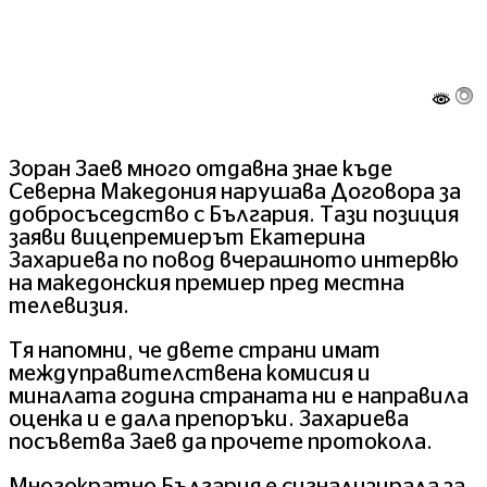
Зоран Заев много отдавна знае къде
Северна Македония нарушава Договора за
добросъседство с България. Тази позиция
заяви вицепремиерът Екатерина
Захариева по повод вчерашното интервю
на македонския премиер пред местна
телевизия.
Тя напомни, че двете страни имат
междуправителствена комисия и
миналата година страната ни е направила
оценка и е дала препоръки. Захариева
посъветва Заев да прочете протокола.