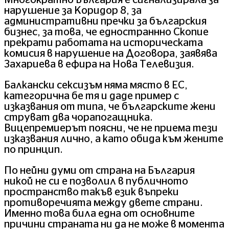
Многократно България е сигнализирала за
нарушение за Коридор 8, за
административни пречки за българския
бизнес, за това, че едностраннно Скопие
прекрати работата на историческата
комисия в нарушение на Договора, заявява
Захариева в ефира на Нова Телевизия.
Балкански сексизъм няма място в ЕС,
категорична бе тя и даде пример с
изказвания от типа, че българските жени
струват два чорапогащника.
Вицепремиерът поясни, че не приема тези
изказвания лично, а като обида към жените
по принцип.
По нейни думи от страна на България
никой не си е позволил в публичното
пространство такъв език въпреки
противоречията между двете страни.
Именно това била една от основните
причини страната ни да не може в момента