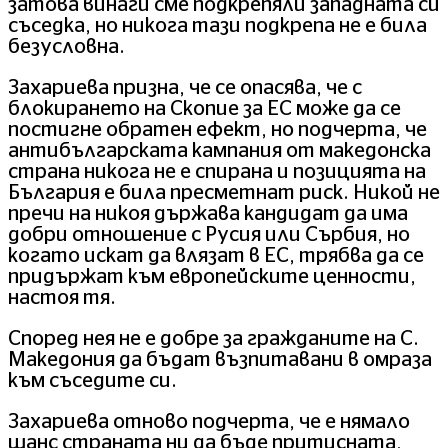
затова винаги сме подкрепяли западната си
съседка, но никога тази подкрепа не е била
безусловна.
Захариева призна, че се опасява, че с
блокирането на Скопие за ЕС може да се
постигне обратен ефект, но подчерта, че
антибългарската кампания от македонска
страна никога не е спирана и позицията на
България е била пресметнат риск. Никой не
пречи на никоя държава кандидат да има
добри отношение с Русия или Сърбия, но
когато искат да влязат в ЕС, трябва да се
придържат към европейските ценности,
настоя тя.
Според нея не е добре за гражданите на С.
Македония да бъдат възпитавани в омраза
към съседите си.
Захариева отново подчерта, че е нямало
шанс страната ни да бъде притисната,