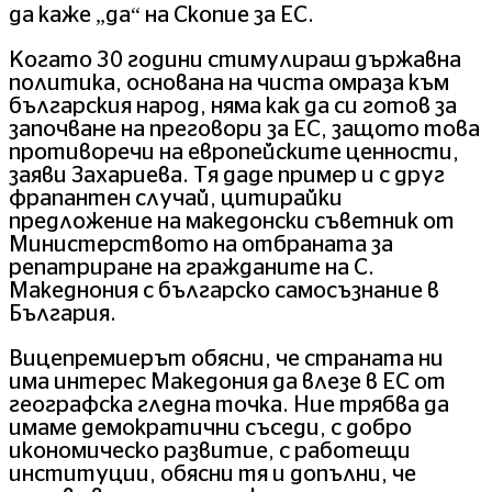
да каже „да“ на Скопие за ЕС.
Когато 30 години стимулираш държавна
политика, основана на чиста омраза към
българския народ, няма как да си готов за
започване на преговори за ЕС, защото това
противоречи на европейските ценности,
заяви Захариева. Тя даде пример и с друг
фрапантен случай, цитирайки
предложение на македонски съветник от
Министерството на отбраната за
репатриране на гражданите на С.
Македнония с българско самосъзнание в
България.
Вицепремиерът обясни, че страната ни
има интерес Македония да влезе в ЕС от
географска гледна точка. Ние трябва да
имаме демократични съседи, с добро
икономическо развитие, с работещи
институции, обясни тя и допълни, че