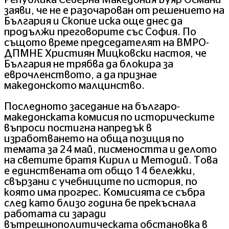
Република Северна Македония Буяр Османи
заяви, че не е разочарован от решението на
България и Скопие иска още днес да
продължи преговорите със София. По
същото време председателят на ВМРО-
ДПМНЕ Християн Мицковски настоя, че
България не трябва да блокира за
еврочленството, а да признае
македонското малцинство.
Последното заседание на българо-
македонската комисия по историческите
въпроси постигна напредък в
изработването на обща позиция по
темата за 24 май, писмеността и делото
на светите братя Кирил и Методий. Това
е единствената от общо 14 бележки,
свързани с учебниците по история, по
която има прогрес. Комисията се събра
след като близо година бе прекъснала
работата си заради
вътрешнополитическата обстановка в