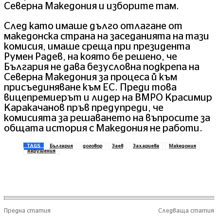
Северна Македония и изборите там.
След като имаше дълго отлагане от
македонска страна на заседанията на тази
комисия, имаше среща при президента
Румен Радев, на която бе решено, че
България не дава безусловна подкрепа на
Северна Македония за процеса й към
присъединяване към ЕС. Преди това
вицепремиерът и лидер на ВМРО Красимир
Каракачанов пръв предупреди, че
комисията за решаването на въпросите за
общата история с Македония не работи.
TAGS
България
договор
Заев
Захариева
Македония
нарушения
Предна статия
Следваща статия