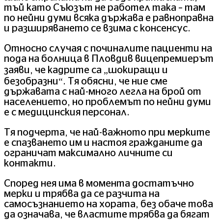
тъй като Съюзът не работел така – там
по нейни думи всяка държава е равноправна
и разширяването се взима с консенсус.
Относно случая с починалите пациенти на
пода на болница в Пловдив вицепремиерът
заяви, че кадрите са „шокиращи и
безобразни“. Тя обясни, че ние сме
държавата с най-много легла на брой от
населението, но проблемът по нейни думи
е с медицинския персонал.
Тя подчерта, че най-важното при мерките
е спазването им и настоя гражданите да
ограничат максимално личните си
контакти.
Според нея има в момента достатъчно
мерки и трябва да се разчита на
самосъзнанието на хората, без обаче това
да означава, че властите трябва да бягат