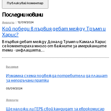
Последни новини
12/09/2024
Анализи
Кой победи в първия дебат между Тръмп и
Харис?
В първия дебат между Доналд Тръмп и Камала Харис
се коментираха много от важните за американците
теми - инфлацията,...
България
Измамна схема подвежда потребители да плащат
за непоръчани пратки
05/09/2024
Анализи
Ще наложи ли ГЕРБ свой кандидат за еврокомисар