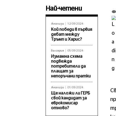
Най-четени
Анализи
12/09/2024
Кой победи в първия
дебат между
Тръмп и Харис?
България
05/09/2024
Измамна схема
подвежда
потребители да
плащат за
непоръчани пратки
Анализи
01/09/2024
Св
Ще наложи ли ГЕРБ
свой кандидат за
пр
еврокомисар
тр
отново?