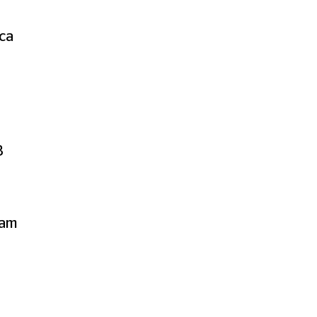
са
В
ват