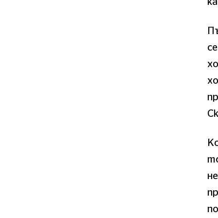
ка
П
се
хо
хо
п
Ск
Ко
т
н
пр
по