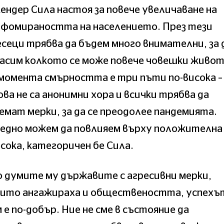
ендер Сила настоя за повече увеличаване на
нфомираността на населението. През тези
сеци трябва да бъдем много внимателни, за 
асим колкото се може повече човешки живот
момента смърността е три пъти по-висока –
ва не са анонимни хора и всички трябва да
емат мерки, за да се преодолее пандемията.
аедно можем да повлияем върху положителна
сока, категоричен бе Сила.
 думите му държавите с агресивни мерки,
оито ангажираха и обществеността, успехъ
 е по-добър. Ние не сме в състояние да