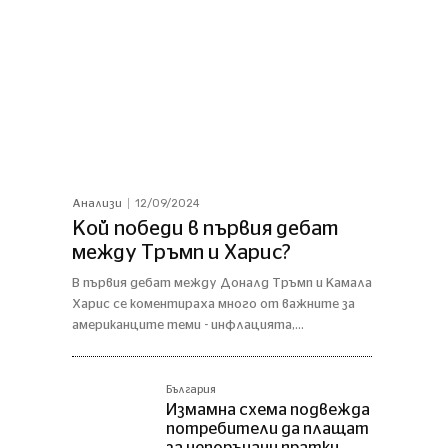
12/09/2024
Анализи
Кой победи в първия дебат
между Тръмп и Харис?
В първия дебат между Доналд Тръмп и Камала
Харис се коментираха много от важните за
американците теми - инфлацията,...
България
Измамна схема подвежда
–
потребители да плащат
за непоръчани пратки