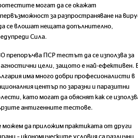
ротестите могат да се окажат
первъзможност за разпространяване на виру
 да се влошат нещата допълнително,
едупреди Сила.
О препоръчва ПСР тестът да се използва за
агностични цели, защото е най-ефективен. 
лгария има много добри професионалисти в
ционалния център по заразни и паразитни
лести, като могат да обяснят как се използ
ързите антигенните тестове.
е можем да приложим практиката от други
рани – икономическите условия са различни,