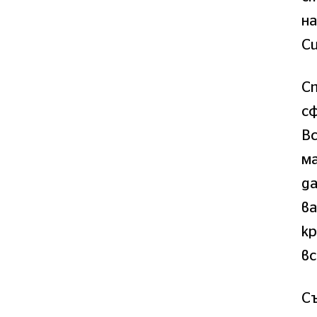
на
Си
С
сф
Вс
ма
да
ва
кр
вс
Съ