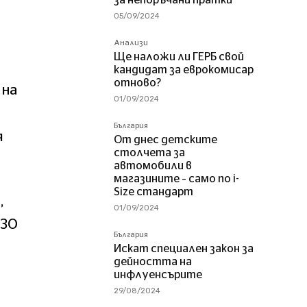
05/09/2024
Анализи
Ще наложи ли ГЕРБ свой
кандидат за еврокомисар
отново?
 на
01/09/2024
България
я
От днес детските
столчета за
автомобили в
магазините – само по i-
Size стандарт
,
01/09/2024
СЗО
България
Искат специален закон за
дейността на
инфлуенсърите
29/08/2024