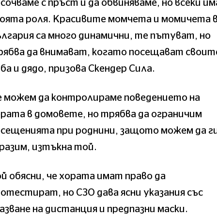
сочваме с пръст и да обвиняваме, но всеки им
оята роля. Красивите момчета и момичета 
лгария са много динамични, те пътуват, но
рябва да внимават, когато посещават своит
ба и дядо, призова Скендер Сила.
е можем да контролираме поведението на
рата в домовете, но трябва да ограничим
осещенията при роднини, защото можем да г
разим, изтъкна той.
й обясни, че хората имат право да
отестират, но СЗО дава ясни указания със
азване на дистанция и предпазни маски.