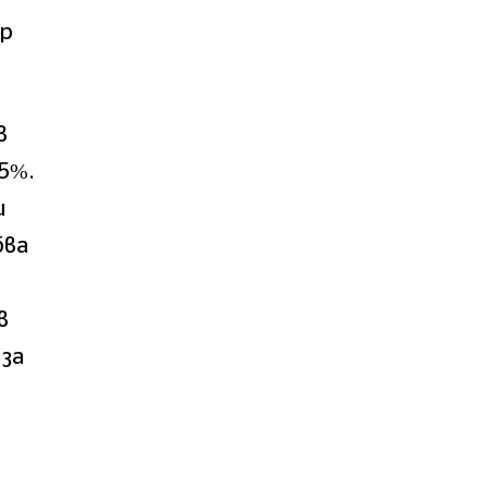
ер
в
95%.
и
бва
в
 за