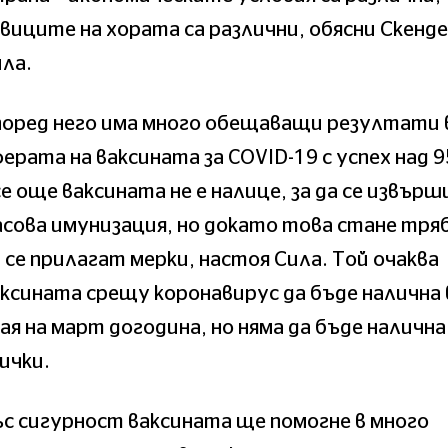
виците на хората са различни, обясни Скенд
ла.
поред него има много обещаващи резултати 
ерата на ваксината за COVID-19 с успех над 
е още ваксината не е налице, за да се извърш
сова имунизация, но докато това стане тря
 се прилагат мерки, настоя Сила. Той очаква
ксината срещу коронавирус да бъде налична 
ая на март догодина, но няма да бъде налична
ички.
с сигурност ваксината ще помогне в много