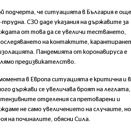
й подчерта, че ситуацията в България е ощ
-трудна. СЗО даде указания на държавите за
уждата от това да се увеличи тестването,
роследяването на контактите, карантиране
изолацията. Пандемията от коронавируса е
олямо предизвикателство.
момента в Европа ситуацията е критична и в
ого държави се увеличава броят на леглата,
нтензивните отделения са претоварени и
ждаме не само увеличението на случаите, но
оя на починалите, обясни Сила.