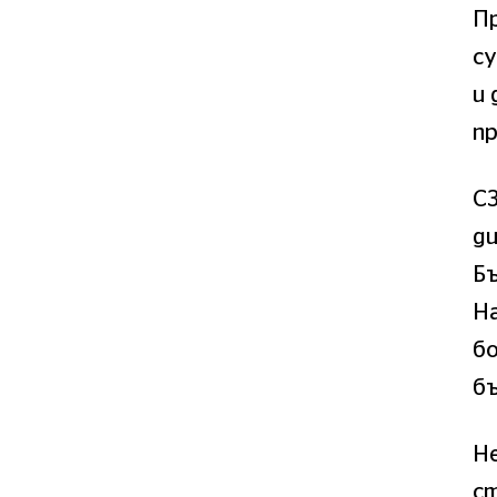
П
су
и
пр
СЗ
ди
Бъ
На
бо
б
Н
ст