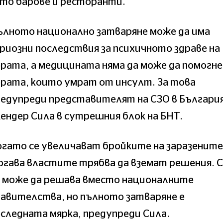
то барове и ресторанти.
ълното национално затваряне може да има
риозни последствия за психичното здраве на
рата, а медицината няма да може да помогне
рата, които умрат от инсулт. За това
редупреди представителят на СЗО в Българи
ендер Сила в сутрешния блок на БНТ.
гато се увеличават бройките на заразените
огава властите трябва да вземат решения. 
е може да решава вместо националните
авителства, но пълното затваряне е
следната мярка, предупреди Сила.