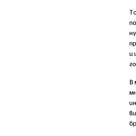
То
по
н
п
и 
г
В 
мн
и
ви
бр