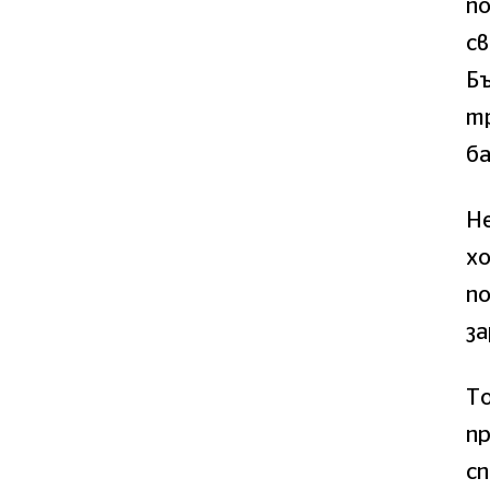
по
св
Бъ
т
ба
Н
хо
п
за
То
пр
сп