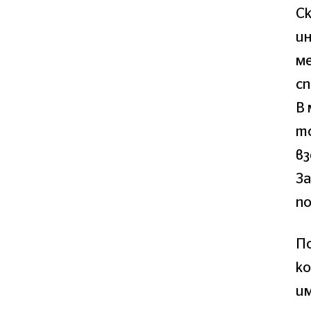
Ск
и
ме
сп
В 
то
вз
З
по
По
к
им