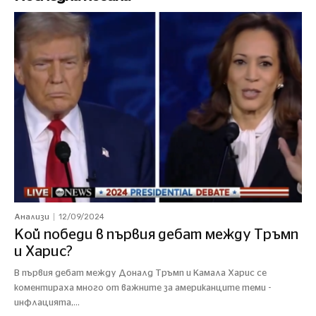
12/09/2024
Анализи
Кой победи в първия дебат между Тръмп
и Харис?
В първия дебат между Доналд Тръмп и Камала Харис се
коментираха много от важните за американците теми -
инфлацията,...