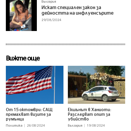
България
Искат специален закон за
дейността на инфлуенсърите
29/08/2024
Вижте още
От 15 октомври: САЩ
Екшънът в Ханиоти:
премахват визите за
Разследват опит за
румънци
убийство
Политика
26/08/2024
България
19/08/2024