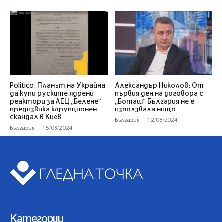
Politico: Планът на Украйна
Александър Николов: От
да купи руските ядрени
първия ден на договора с
реактори за АЕЦ „Белене“
„Боташ“ България не е
предизвика корупционен
използвала нищо
скандал в Киев
България
12/08/2024
България
15/08/2024
Категории