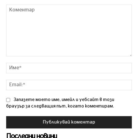
Коментар
Им
Ema
Запазете моето име, имейл и уебсайт в този
браузър за следващия път, когато коментирам.
Последни новини