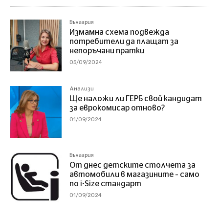
България
Измамна схема подвежда
потребители да плащат за
непоръчани пратки
05/09/2024
Анализи
Ще наложи ли ГЕРБ свой кандидат
за еврокомисар отново?
01/09/2024
България
От днес детските столчета за
автомобили в магазините – само
по i-Size стандарт
01/09/2024