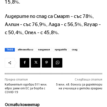
15,8%.
Лидерите по спад са Смарт – със 78%,
Алпин – със 76,9%, Лада – с 56,5%, Ягуар –
с 50,4%, Опел – с 45,8%.
TAGS
автомобили
пандемия
продажби
спад
Предна статия
Следваща статия
Кабинетът одобри 511 млн.
5 млн. лв. бонуси за директори
евро заем от ЕС за борба с
на училища и детски градини
COVID-19
Остави коментар