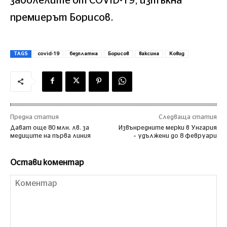
заболелите от COVID-19, изтъкна
премиерът Борисов.
TAGS
covid-19
безплатна
Борисов
ваксина
Ковид
Предна статия
Следваща статия
Дават още 80 млн. лв. за
Извънредните мерки в Унгария
медиците на първа линия
– удължени до 8 февруари
Остави коментар