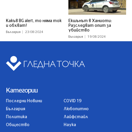
Какъв BG alert, то няма ток
Екшънът в Ханиоти:
и обхват!
Разследват опит за
убийство
България
23/08/2024
България
19/08/2024
Категории
Последни Новини
COVID 19
България
Любопитно
Политика
Лайфстайл
Общество
Наука