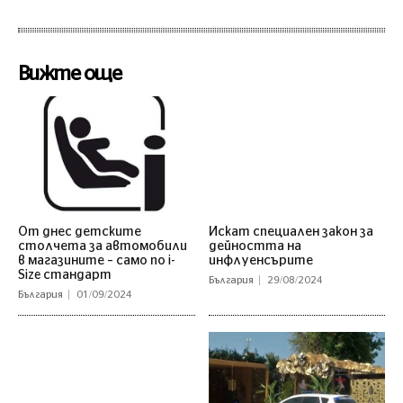
Вижте още
От днес детските
Искат специален закон за
столчета за автомобили
дейността на
в магазините – само по i-
инфлуенсърите
Size стандарт
България
29/08/2024
България
01/09/2024