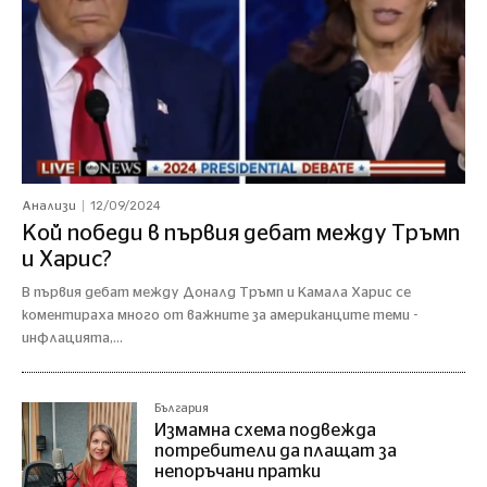
12/09/2024
Анализи
Кой победи в първия дебат между Тръмп
и Харис?
В първия дебат между Доналд Тръмп и Камала Харис се
коментираха много от важните за американците теми -
инфлацията,...
България
Измамна схема подвежда
потребители да плащат за
непоръчани пратки