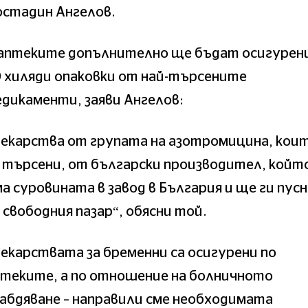
остадин Ангелов.
 аптеките допълнително ще бъдат осигурен
 хиляди опаковки от най-търсените
дикаменти, заяви Ангелов:
Лекарства от групата на азотромицина, кои
 търсени, от български производител, койт
а суровината в завод в България и ще ги пус
 свободния пазар“, обясни той.
екарствата за бременни са осигурени по
птеките, а по отношение на болничното
абдяване – направили сме необходимата