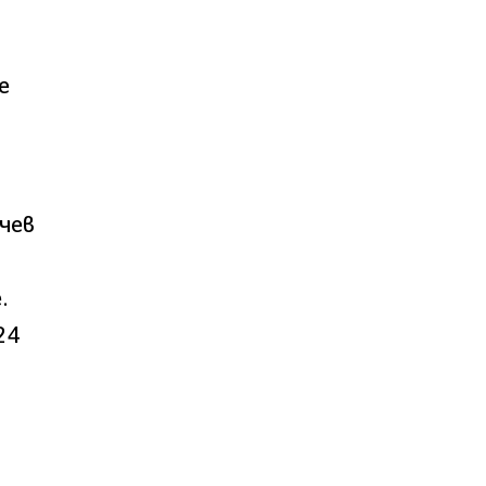
е
чев
.
24