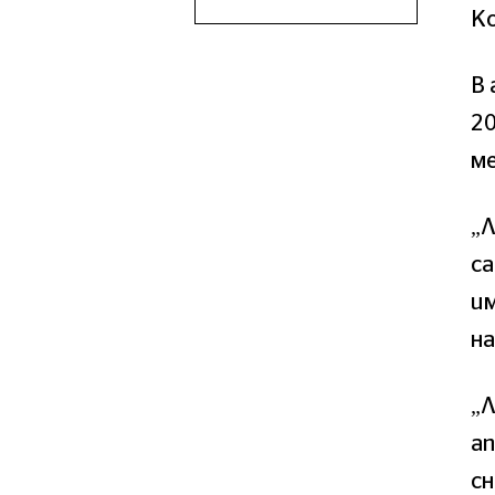
К
В
20
ме
„
са
им
на
„Л
а
сн