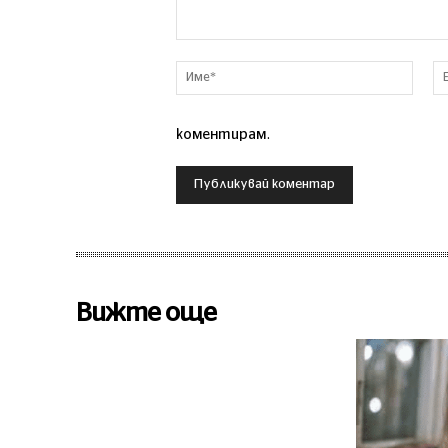
Коментар
Име*
коментирам.
Вижте още