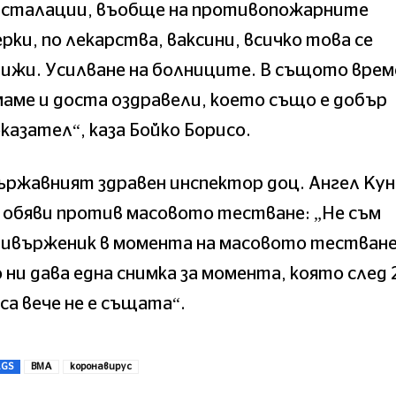
нсталации, въобще на противопожарните
рки, по лекарства, ваксини, всичко това се
ижи. Усилване на болниците. В същото врем
аме и доста оздравели, което също е добър
казател“, каза Бойко Борисо.
ржавният здравен инспектор доц. Ангел Кун
 обяви против масовото тестване: „Не съм
ривърженик в момента на масовото тестване
 ни дава една снимка за момента, която след 
са вече не е същата“.
AGS
ВМА
коронавирус