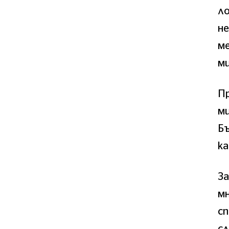
ло
н
м
м
Пр
ми
Бъ
к
За
мн
сп
сл