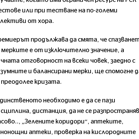
стове или при тестване на по-големи
лективи от хора.
ремиерът продължава да смята, че спазване
 мерките е от изключително значение, а
чната отговорност на всеки човек, заедно с
зумните и балансирани мерки, ще спомогне д
 преодолее кризата.
динственото необходимо е да се пази
сциплина, дистанция, да не се разпространя
сово.., „Зелените коридори“, аптеките,
нонощни аптеки, проверка на кислородните