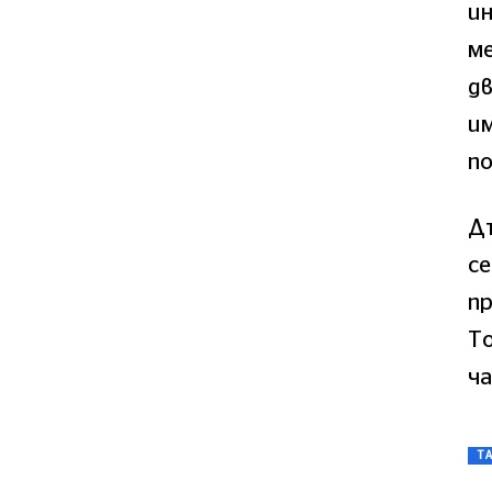
и
ме
дв
им
по
Дъ
се
п
То
ча
T