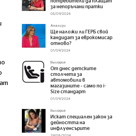
потребители да плащат
за непоръчани пратки
05/09/2024
и
Анализи
Ще наложи ли ГЕРБ свой
кандидат за еврокомисар
отново?
01/09/2024
то
България
От днес детските
о
столчета за
автомобили в
нат
магазините – само по i-
Size стандарт
01/09/2024
България
Искат специален закон за
дейността на
инфлуенсърите
29/08/2024