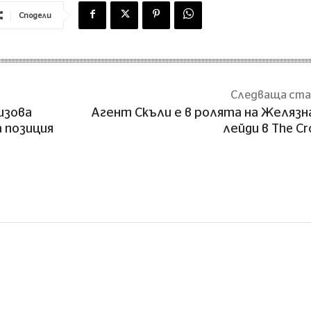
Сподели
Следваща ст
изова
Агент Скъли е в ролята на Желяз
 позиция
лейди в The C