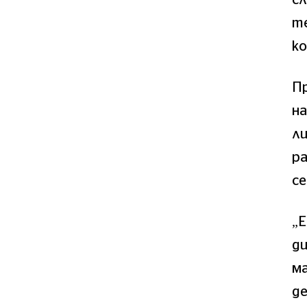
те
ко
П
на
ли
ра
се
„Е
ди
ма
де