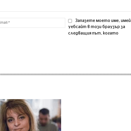
Email:*
Запазете моето име, имей
уебсайт в този браузър за
следващия път, когато