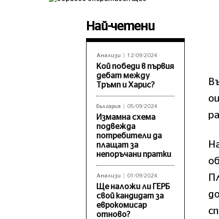
Най-четени
Анализи
12/09/2024
Кой победи в първия
дебат между
Въ
Тръмп и Харис?
ощ
България
05/09/2024
ра
Измамна схема
подвежда
потребители да
На
плащат за
непоръчани пратки
о
Пл
Анализи
01/09/2024
Ще наложи ли ГЕРБ
до
свой кандидат за
еврокомисар
с
отново?