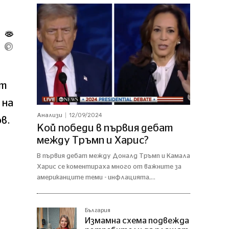
ат
 на
12/09/2024
Анализи
в.
Кой победи в първия дебат
между Тръмп и Харис?
В първия дебат между Доналд Тръмп и Камала
Харис се коментираха много от важните за
американците теми - инфлацията,...
България
Измамна схема подвежда