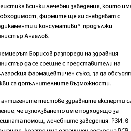
гистика всички лечебни заведения, които и
еобходимост, фирмите ще ги снабдяват с
едикаменти и консумативи“, продължи
инистър Ангелов.
емиерът Борисов разпореди на здравния
нистър да се срещне с представители на
лгарския фармацевтичен съюз, за да обсъдя
акви са допълнителните възможности.
 антигените тестове здравните експерти са
ение, че използването им е подходящо за
ешната помощ, лечебните заведения, РЗИ, в
учаите, когато има ограничен ресурс на PCR