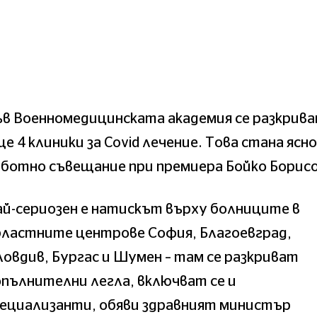
в Военномедицинската академия се разкрив
е 4 клиники за Covid лечение. Това стана ясно
ботно съвещание при премиера Бойко Борисо
й-сериозен е натискът върху болниците в
бластните центрове София, Благоевград,
овдив, Бургас и Шумен – там се разкриват
пълнителни легла, включват се и
пециализанти, обяви здравният министър