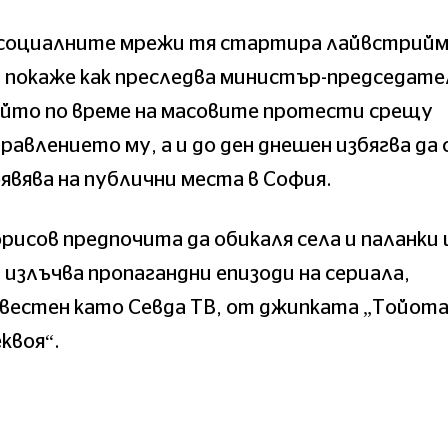
 социалните мрежи тя стартира лайвстрийм,
 покаже как преследва министър-председате
ойто по време на масовите протести срещу
равлението му, а и до ден днешен избягва да 
явява на публични места в София.
рисов предпочита да обикаля села и паланки 
 излъчва пропагандни епизоди на сериала,
вестен като Севда ТВ, от джипката „Тойот
квоя“.