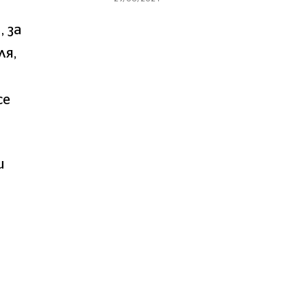
 за
ля,
се
и
а