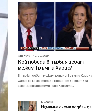
12/09/2024
Анализи
Кой победи в първия дебат
между Тръмп и Харис?
В първия дебат между Доналд Тръмп и Камала
Харис се коментираха много от важните за
американците теми - инфлацията,...
България
Измамна схема подвежда