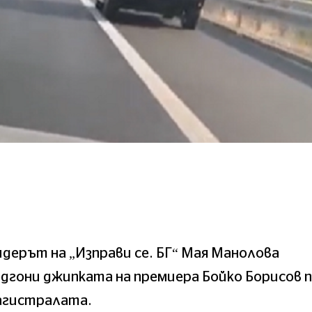
дерът на „Изправи се. БГ“ Мая Манолова
дгони джипката на премиера Бойко Борисов 
агистралата.