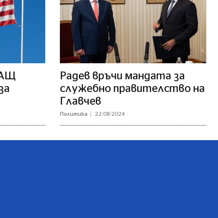
САЩ
Радев връчи мандата за
за
служебно правителство на
Главчев
Политика
22/08/2024