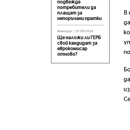
подвежда
потребители да
В
плащат за
непоръчани пратки
да
к
Анализи
01/09/2024
Ще наложи ли ГЕРБ
уп
свой кандидат за
еврокомисар
по
отново?
Бо
да
из
Се