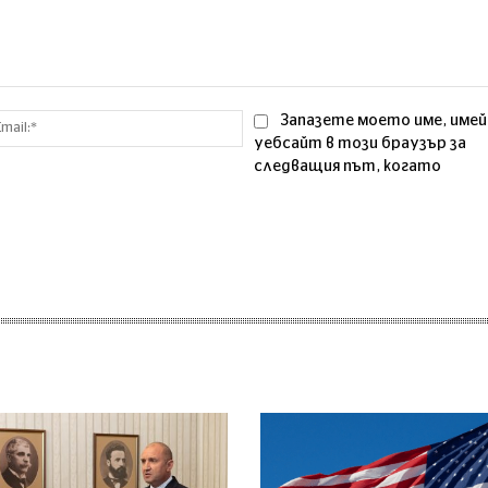
Email:*
Запазете моето име, имей
уебсайт в този браузър за
следващия път, когато