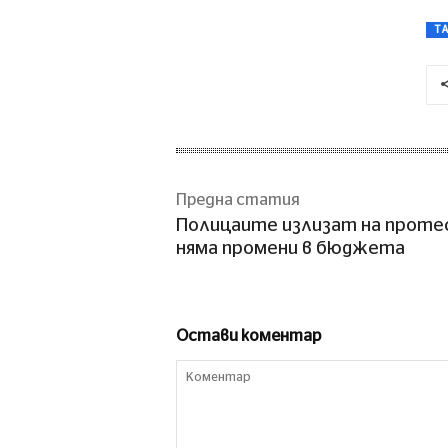
T
Предна статия
Полицаите излизат на протес
няма промени в бюджета
Остави коментар