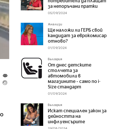
потребители да плащат
за непоръчани пратки
05/09/2024
Анализи
Ще наложи ли ГЕРБ свой
кандидат за еврокомисар
отново?
01/09/2024
България
От днес детските
столчета за
автомобили в
магазините – само по i-
Size стандарт
01/09/2024
България
Искат специален закон за
по
дейността на
инфлуенсърите
29/08/2024