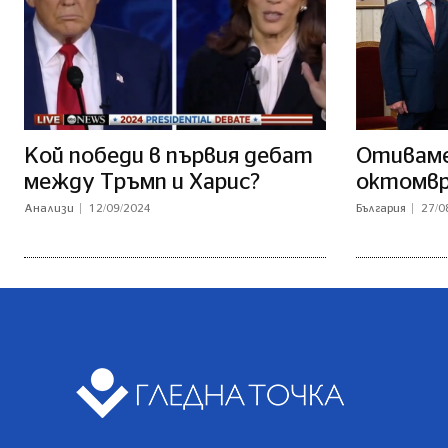
Кой победи в първия дебат
Отиваме 
между Тръмп и Харис?
октомв
Анализи
12/09/2024
България
27/0