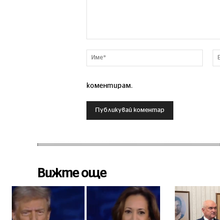
Коментар
Име*
коментирам.
Вижте още