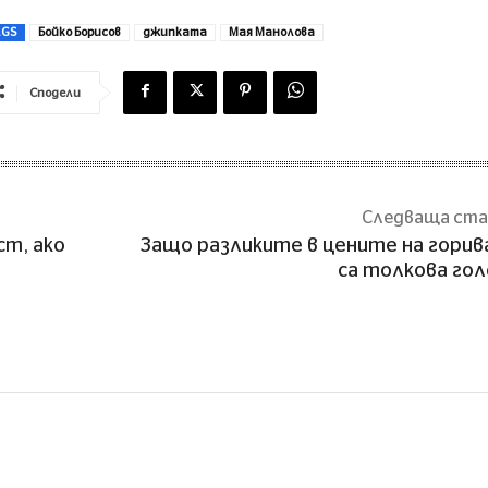
AGS
Бойко Борисов
джипката
Мая Манолова
Сподели
Следваща ст
т, ако
Защо разликите в цените на гори
са толкова го