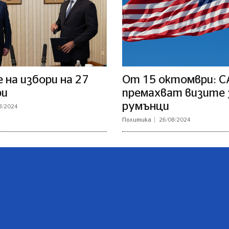
на избори на 27
От 15 октомври: 
ри
премахват визите 
румънци
8/2024
Политика
26/08/2024